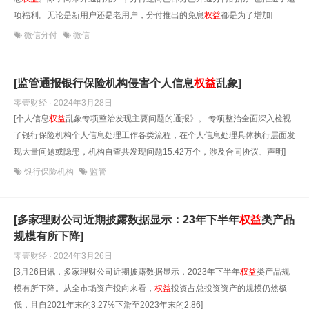
项福利。无论是新用户还是老用户，分付推出的免息
权益
都是为了增加]
微信分付
微信
[监管通报银行保险机构侵害个人信息
权益
乱象]
零壹财经 · 2024年3月28日
[个人信息
权益
乱象专项整治发现主要问题的通报》。 专项整治全面深入检视
了银行保险机构个人信息处理工作各类流程，在个人信息处理具体执行层面发
现大量问题或隐患，机构自查共发现问题15.42万个，涉及合同协议、声明]
银行保险机构
监管
[多家理财公司近期披露数据显示：23年下半年
权益
类产品
规模有所下降]
零壹财经 · 2024年3月26日
[3月26日讯，多家理财公司近期披露数据显示，2023年下半年
权益
类产品规
模有所下降。从全市场资产投向来看，
权益
投资占总投资资产的规模仍然极
低，且自2021年末的3.27%下滑至2023年末的2.86]