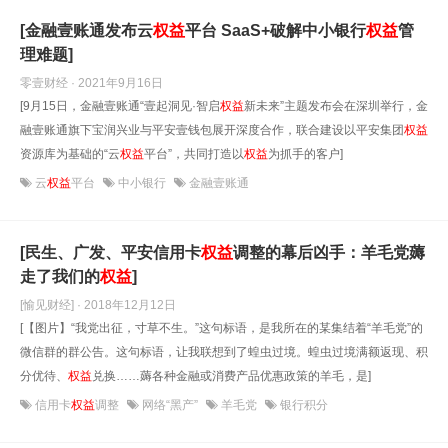
[金融壹账通发布云
权益
平台 SaaS+破解中小银行
权益
管
理难题]
零壹财经 · 2021年9月16日
[9月15日，金融壹账通“壹起洞见·智启
权益
新未来”主题发布会在深圳举行，金
融壹账通旗下宝润兴业与平安壹钱包展开深度合作，联合建设以平安集团
权益
资源库为基础的“云
权益
平台”，共同打造以
权益
为抓手的客户]
云
权益
平台
中小银行
金融壹账通
[民生、广发、平安信用卡
权益
调整的幕后凶手：羊毛党薅
走了我们的
权益
]
[愉见财经] · 2018年12月12日
[【图片】“我党出征，寸草不生。”这句标语，是我所在的某集结着“羊毛党”的
微信群的群公告。这句标语，让我联想到了蝗虫过境。蝗虫过境满额返现、积
分优待、
权益
兑换……薅各种金融或消费产品优惠政策的羊毛，是]
信用卡
权益
调整
网络“黑产”
羊毛党
银行积分