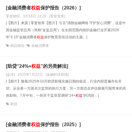
[金融消费者
权益
保护报告（2026）]
零壹财经 · 3月16日 14:28
· [零壹智库]
[【图片】来源 | 零壹智库【图片】引言“清朗金融网络 守护安心消费”，这是中
国金融监管总局（简称“金监总局”）在全国范围内组织金融行业开展2026
年“3·15”金融消费者
权益
保护教育宣传活动的主题。]
精品报告
金融消费者
[助贷“24%+
权益
”的另类解法]
[金洋] · 2025年7月22日
· [金融科技前线]
[【图片】随着2025年10月助贷新规实施日期的临近，行业内部普遍存在关
切。从业者一方面关注监管的执行力度，另一方面也在评估新规可能带来的具
体影响。7月中旬，一则关于监管层调研“24+
权益
”的消息，]
助贷
[金融消费者
权益
保护报告（2025）]