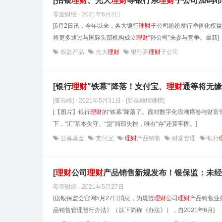
[招银
理财
、光大
理财
等银行系
理财
子公司加码布
零壹财经 · 2021年6月2日
[6月2日讯，今年以来，各大银行
理财
子公司纷纷发行净值化权益
将更多通过与国际头部机构成立
理财
“孙公司”来参与竞争。最新]
权益产品
光大
理财
银行系
理财
子公司
[银行
理财
"铁幕"降落！支付宝、
理财
通等将无缘
[董云峰] · 2021年5月31日
· [新金融琅琊榜]
[【图片】银行
理财
的“铁幕”降落了。面对数字化浪潮席卷与财富
下，“汇”基本失守、“贷”局部失控，唯有“存”还算牢固。]
公募基金
支付宝
理财
产品销售
财富管理
银行
[
理财
公司
理财
产品销售新规发布！银保监：未经
零壹财经 · 2021年5月27日
[据银保监会官网5月27日消息，为规范
理财
公司
理财
产品销售业
品销售管理暂行办法》（以下简称《办法》），自2021年6月]