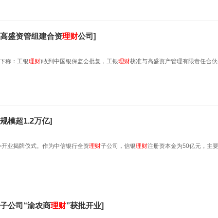
高盛资管组建合资
理财
公司]
(下称：工银
理财
)收到中国银保监会批复，工银
理财
获准与高盛资产管理有限责任合伙
规模超1.2万亿]
办开业揭牌仪式。作为中信银行全资
理财
子公司，信银
理财
注册资本金为50亿元，主
子公司“渝农商
理财
”获批开业]