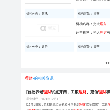
机构分类： 其他
机构背景： 民营
机构名称：
光大
理财
运营机构：光大
理财
机构分类： 银行
机构背景： 民营
<
理财
-的相关资讯
[首批养老
理财
试点开闸，工银
理财
、建信
理财
和
零壹财经 · 2021年12月1日
[12月1日讯，近期银保监会积极推动养老
理财
“四地四家”（工银