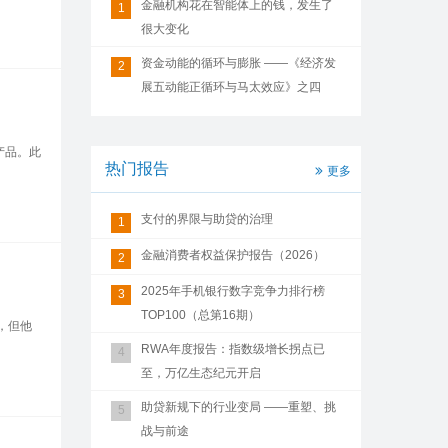
金融机构花在智能体上的钱，发生了
1
很大变化
资金动能的循环与膨胀 ——《经济发
2
展五动能正循环与马太效应》之四
产品。此
热门报告
更多
支付的界限与助贷的治理
1
金融消费者权益保护报告（2026）
2
2025年手机银行数字竞争力排行榜
3
TOP100（总第16期）
，但他
RWA年度报告：指数级增长拐点已
4
至，万亿生态纪元开启
助贷新规下的行业变局 ——重塑、挑
5
战与前途