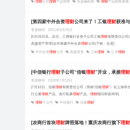
理财
公司
理财
产品销售
非金融机构
理财
产品销售新规
[第四家中外合资
理财
公司来了！工银
理财
获准与
零壹财经 · 2021年5月26日
[5月26日讯，近日，工商银行全资子公司工银
理财
有限责任公司
高盛资产管理)合作筹建中外合资
理财
公司(下称：合资]
中外合资
理财
公司
高盛资管
工银
理财
汇华
理财
[中信银行
理财
子公司“信银
理财
”开业，承接
理财
零壹财经 · 2020年7月10日
[7月10日，信银
理财
有限责任公司（简称“信银
理财
”）在上海举
行公募
理财
产品、发行私募
理财
产品、
理财
顾问和咨询等]
理财
子公司
中信银行
信银
理财
[农商行首块
理财
牌照落地！重庆农商行旗下
理财