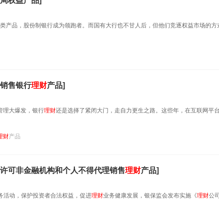
局权益产品]
类产品，股份制银行成为领跑者。而国有大行也不甘人后，但他们竞逐权益市场的方
销售银行
理财
产品]
管理大爆发，银行
理财
还是选择了紧闭大门，走自力更生之路。这些年，在互联网平
理财
产品
许可非金融机构和个人不得代理销售
理财
产品]
务活动，保护投资者合法权益，促进
理财
业务健康发展，银保监会发布实施《
理财
公