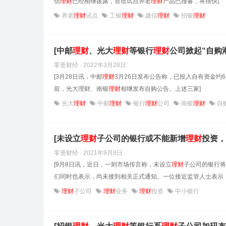
信
理财
已经相继披露，首批试点养老
理财
产品已报备，将很快]
养老
理财
试点
工银
理财
建信
理财
招银
理财
[中邮
理财
、光大
理财
等银行
理财
公司掀起“自购潮
零壹财经 · 2022年3月28日
[3月28日讯，中邮
理财
3月26日发布公告称，已投入自有资金约6
前，光大理财、南银
理财
相继发布自购公告。上述三家]
光大
理财
中邮
理财
银行
理财
公司
南银
理财
自
[未设立
理财
子公司的银行或不能新增
理财
投资，
零壹财经 · 2021年9月8日
[9月8日讯，近日，一则市场传言称，未设立
理财
子公司的银行将
们同时也表示，尚未接到相关正式通知。一位接近监管人士表示，
理财
子公司
理财
业务
理财
投资
中小银行