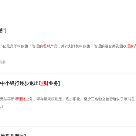
”]
.5亿元用于申购旗下管理的
理财
产品，并计划择机申购旗下管理的混合类及固收
理财
购潮
中小银行逐步退出
理财
业务]
无法再新增
理财
业务，即存量规模锁定，逐步消化。至少三名独立信源确认了该消息
]