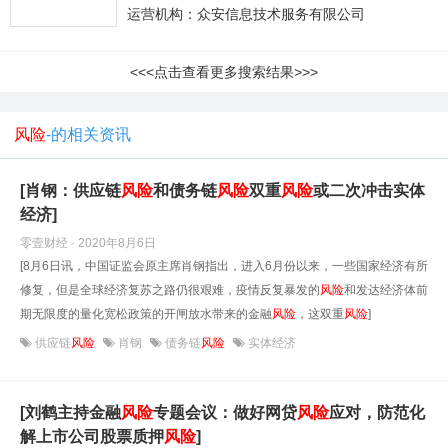
运营机构：众安信息技术服务有限公司
<<<点击查看更多搜索结果>>>
风险
-的相关资讯
[肖钢：供应链
风险
和债务链
风险
双重
风险
或二次冲击实体
经济]
零壹财经 · 2020年8月6日
[8月6日讯，中国证监会原主席肖钢指出，进入6月份以来，一些国家经济有所
修复，但是全球经济复苏之路仍很艰难，疫情反复暴发的
风险
和发达经济体前
期无限度的量化宽松政策的开闸放水带来的金融
风险
，这双重
风险
]
供应链
风险
肖钢
债务链
风险
实体经济
[刘鹤主持金融
风险
专题会议：做好网贷
风险
应对，防范化
解上市公司股票质押
风险
]