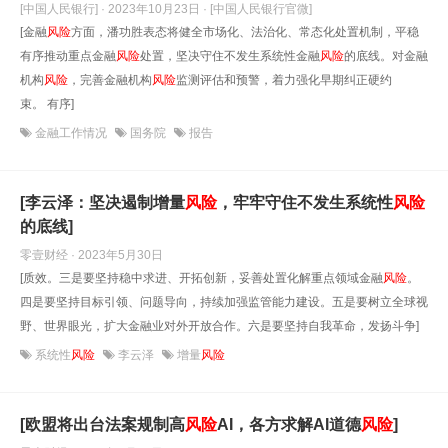
[中国人民银行] · 2023年10月23日
· [中国人民银行官微]
[金融
风险
方面，潘功胜表态将健全市场化、法治化、常态化处置机制，平稳
有序推动重点金融
风险
处置，坚决守住不发生系统性金融
风险
的底线。对金融
机构
风险
，完善金融机构
风险
监测评估和预警，着力强化早期纠正硬约
束。 有序]
金融工作情况
国务院
报告
[李云泽：坚决遏制增量
风险
，牢牢守住不发生系统性
风险
的底线]
零壹财经 · 2023年5月30日
[质效。三是要坚持稳中求进、开拓创新，妥善处置化解重点领域金融
风险
。
四是要坚持目标引领、问题导向，持续加强监管能力建设。五是要树立全球视
野、世界眼光，扩大金融业对外开放合作。六是要坚持自我革命，发扬斗争]
系统性
风险
李云泽
增量
风险
[欧盟将出台法案规制高
风险
AI，各方求解AI道德
风险
]