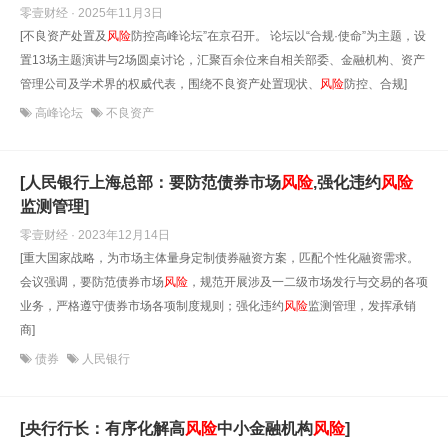
零壹财经 · 2025年11月3日
[不良资产处置及
风险
防控高峰论坛”在京召开。 论坛以“合规·使命”为主题，设
置13场主题演讲与2场圆桌讨论，汇聚百余位来自相关部委、金融机构、资产
管理公司及学术界的权威代表，围绕不良资产处置现状、
风险
防控、合规]
高峰论坛
不良资产
[人民银行上海总部：要防范债券市场
风险
,强化违约
风险
监测管理]
零壹财经 · 2023年12月14日
[重大国家战略，为市场主体量身定制债券融资方案，匹配个性化融资需求。
会议强调，要防范债券市场
风险
，规范开展涉及一二级市场发行与交易的各项
业务，严格遵守债券市场各项制度规则；强化违约
风险
监测管理，发挥承销
商]
债券
人民银行
[央行行长：有序化解高
风险
中小金融机构
风险
]