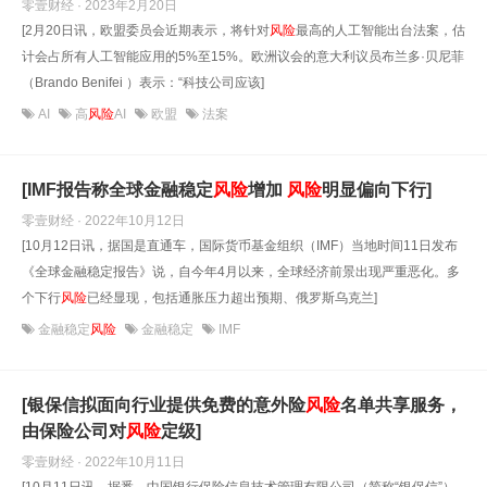
零壹财经 · 2023年2月20日
[2月20日讯，欧盟委员会近期表示，将针对
风险
最高的人工智能出台法案，估
计会占所有人工智能应用的5%至15%。欧洲议会的意大利议员布兰多·贝尼菲
（Brando Benifei ）表示：“科技公司应该]
AI
高
风险
AI
欧盟
法案
[IMF报告称全球金融稳定
风险
增加
风险
明显偏向下行]
零壹财经 · 2022年10月12日
[10月12日讯，据国是直通车，国际货币基金组织（IMF）当地时间11日发布
《全球金融稳定报告》说，自今年4月以来，全球经济前景出现严重恶化。多
个下行
风险
已经显现，包括通胀压力超出预期、俄罗斯乌克兰]
金融稳定
风险
金融稳定
IMF
[银保信拟面向行业提供免费的意外险
风险
名单共享服务，
由保险公司对
风险
定级]
零壹财经 · 2022年10月11日
[10月11日讯，据悉，中国银行保险信息技术管理有限公司（简称“银保信”）