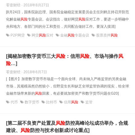
零壹财经 · 2018年8月27日
[8月24日，国务院副总理、国务院金融稳定发展委员会主任刘鹤主持召开防范
化解金融
风险
专题会议。会议指出，做好网贷
风险
应对工作，要进一步明确中
央和地方、各部门间的分工和责任，共同配合做好工作。要深入摸清]
P2P网贷
网贷
风险
应对
金融
风险
专题会议
股票质押
风险
[揭秘加密数字货币三大
风险
：信用
风险
、市场与操作
风
险
…]
零壹财经 · 2018年6月7日
[【图片】加密数字货币市场是一个面向全球、尚未纳入严格监管的另类金融
市场，其规模虽然仍然较小，但野蛮生长和缺乏全球监管协调的现实，给全球
金融市场带来新的
风险
因素，有必要就加密资产和数字货币问题在G20]
代币
数字货币
比特币
信用
风险
监管
[第二届不良资产处置及
风险
防控高峰论坛成功举办，合规
建设、
风险
防控与技术创新成讨论重点]