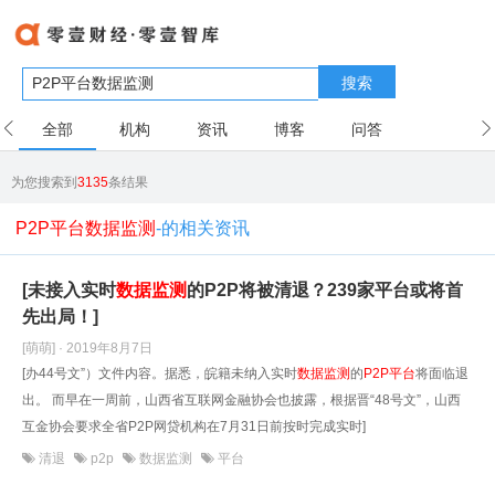
搜索
全部
机构
资讯
博客
问答
用户
为您搜索到
3135
条结果
P2P平台数据监测
-的相关资讯
[未接入实时
数据监测
的P2P将被清退？239家平台或将首
先出局！]
[萌萌] · 2019年8月7日
[办44号文”）文件内容。据悉，皖籍未纳入实时
数据监测
的
P2P平台
将面临退
出。 而早在一周前，山西省互联网金融协会也披露，根据晋“48号文”，山西
互金协会要求全省P2P网贷机构在7月31日前按时完成实时]
清退
p2p
数据监测
平台