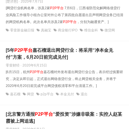
[楚济慈] · 2020年7月7日
[网贷行业机构名单，涉及2家
P2P平台
7月6日，江西省防范化解网络借贷行
业风险工作领导小组办公室对外公布了第四批自愿退出且声明网贷业务已结清
的网贷机构名单。此次名单共涉及2家
P2P平台
，分别为融通资产、]
零壹新金融日报
真融宝
商业银行IPO
维信金科
微贷网
[5年
P2P平台
嘉石榴退出网贷行业：将采用“净本金兑
付”方案，6月20日前完成兑付]
零壹财经 · 2020年6月15日
[6月15日，杭州
P2P平台
嘉石榴对外发布退出网贷行业公告，表示经过慎重研
究，决定从即日起，正式退出网络借贷行业，终止网贷相关业务，并将于
2020年6月20日前完成平台网贷债权清零和平台清退工作。]
嘉石榴
网贷
p2p平台
本金兑付
退出
[北京警方通报
P2P平台
“爱投资”涉嫌非吸案：实控人赵某
霞被上网追逃]