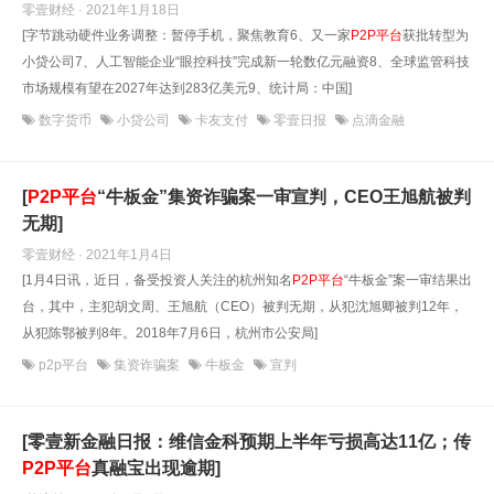
零壹财经 · 2021年1月18日
[字节跳动硬件业务调整：暂停手机，聚焦教育6、又一家
P2P平台
获批转型为
小贷公司7、人工智能企业“眼控科技”完成新一轮数亿元融资8、全球监管科技
市场规模有望在2027年达到283亿美元9、统计局：中国]
数字货币
小贷公司
卡友支付
零壹日报
点滴金融
[
P2P平台
“牛板金”集资诈骗案一审宣判，CEO王旭航被判
无期]
零壹财经 · 2021年1月4日
[1月4日讯，近日，备受投资人关注的杭州知名
P2P平台
“牛板金”案一审结果出
台，其中，主犯胡文周、王旭航（CEO）被判无期，从犯沈旭卿被判12年，
从犯陈鄂被判8年。2018年7月6日，杭州市公安局]
p2p平台
集资诈骗案
牛板金
宣判
[零壹新金融日报：维信金科预期上半年亏损高达11亿；传
P2P平台
真融宝出现逾期]