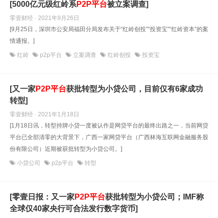
[5000亿元级红岭系
P2P平台
被立案调查]
零壹财经 · 2021年9月26日
[9月25日，深圳市公安局福田分局发布关于“红岭创投”“投资宝”“红岭资本”的案
情通报。]
红岭
p2p平台
立案调查
红岭创投
投资宝
[又一家
P2P平台
获批转型为小贷公司，目前仅有6家成功
转型]
零壹财经 · 2021年1月18日
[1月18日讯，转型持牌小贷一度被认作是网贷平台的最终出路之一，当前网贷
平台已全部清零的大背景下，广西一家网贷平台（广西林海互联网金融服务股
份有限公司）近期被获批转型为小贷公司。]
小贷公司
p2p平台
转型
[零壹日报：又一家
P2P平台
获批转型为小贷公司；IMF称
全球仅40家央行可合法发行数字货币]