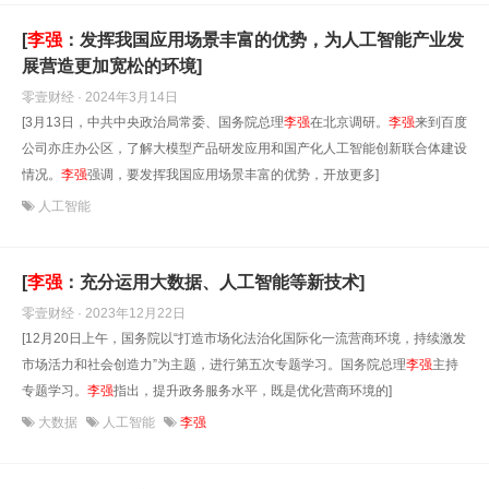
[
李强
：发挥我国应用场景丰富的优势，为人工智能产业发
展营造更加宽松的环境]
零壹财经 · 2024年3月14日
[3月13日，中共中央政治局常委、国务院总理
李强
在北京调研。
李强
来到百度
公司亦庄办公区，了解大模型产品研发应用和国产化人工智能创新联合体建设
情况。
李强
强调，要发挥我国应用场景丰富的优势，开放更多]
人工智能
[
李强
：充分运用大数据、人工智能等新技术]
零壹财经 · 2023年12月22日
[12月20日上午，国务院以“打造市场化法治化国际化一流营商环境，持续激发
市场活力和社会创造力”为主题，进行第五次专题学习。国务院总理
李强
主持
专题学习。
李强
指出，提升政务服务水平，既是优化营商环境的]
大数据
人工智能
李强