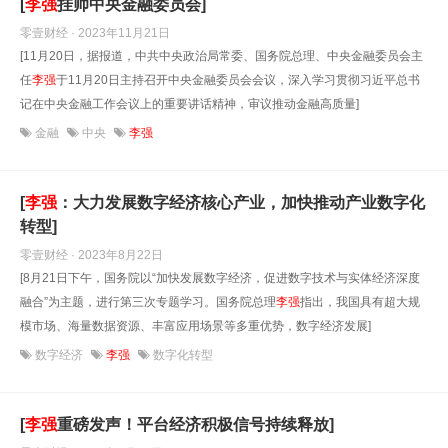
[
李强
挂帅中央金融委员会]
零壹财经 · 2023年11月21日
[11月20日，据报道，中共中央政治局常委、国务院总理、中央金融委员会主
任
李强
于11月20日主持召开中央金融委员会会议，深入学习贯彻习近平总书
记在中央金融工作会议上的重要讲话精神，审议推动金融高质量]
金融
中央
李强
[
李强
：大力发展数字经济核心产业，加快推动产业数字化
转型]
零壹财经 · 2023年8月22日
[8月21日下午，国务院以“加快发展数字经济，促进数字技术与实体经济深度
融合”为主题，进行第三次专题学习。国务院总理
李强
指出，我国具有超大规
模市场、海量数据资源、丰富应用场景等多重优势，数字经济发展]
数字经济
李强
数字化转型
[
李强
重磅发声！平台经济积极信号持续释放]