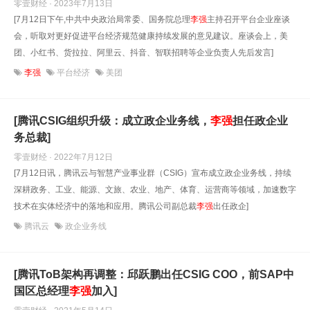
零壹财经 · 2023年7月13日
[7月12日下午,中共中央政治局常委、国务院总理
李强
主持召开平台企业座谈
会，听取对更好促进平台经济规范健康持续发展的意见建议。座谈会上，美
团、小红书、货拉拉、阿里云、抖音、智联招聘等企业负责人先后发言]
李强
平台经济
美团
[腾讯CSIG组织升级：成立政企业务线，
李强
担任政企业
务总裁]
零壹财经 · 2022年7月12日
[7月12日讯，腾讯云与智慧产业事业群（CSIG）宣布成立政企业务线，持续
深耕政务、工业、能源、文旅、农业、地产、体育、运营商等领域，加速数字
技术在实体经济中的落地和应用。腾讯公司副总裁
李强
出任政企]
腾讯云
政企业务线
[腾讯ToB架构再调整：邱跃鹏出任CSIG COO，前SAP中
国区总经理
李强
加入]