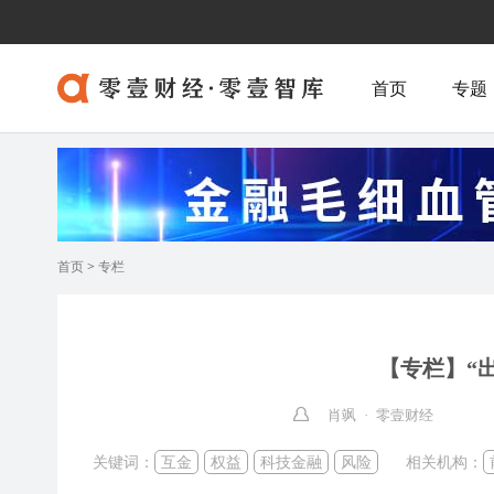
首页
专题
首页
>
专栏
【专栏】“出
肖飒 · 零壹财经
关键词：
互金
权益
科技金融
风险
相关机构：