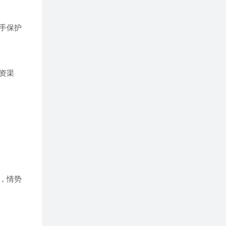
手保护
资渠
，情势