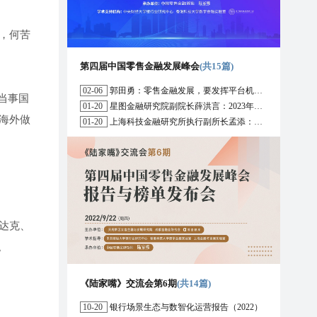
，何苦
第四届中国零售金融发展峰会
(共15篇)
02-06
郭田勇：零售金融发展，要发挥平台机构的作用
当事国
01-20
星图金融研究院副院长薛洪言：2023年消费信贷或迎来新起点
海外做
01-20
上海科技金融研究所执行副所长孟添：开放银行与嵌入式金融为数字普惠金融带来更大发展空间
达克、
。
《陆家嘴》交流会第6期
(共14篇)
10-20
银行场景生态与数智化运营报告（2022）