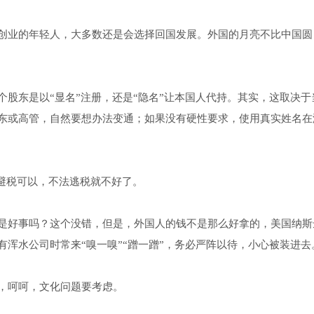
创业的年轻人，大多数还是会选择回国发展。外国的月亮不比中国圆
股东是以“显名”注册，还是“隐名”让本国人代持。其实，这取决于
东或高管，自然要想办法变通；如果没有硬性要求，使用真实姓名在
理避税可以，不法逃税就不好了。
是好事吗？这个没错，但是，外国人的钱不是那么好拿的，美国纳斯
浑水公司时常来“嗅一嗅”“蹭一蹭”，务必严阵以待，小心被装进去
，呵呵，文化问题要考虑。