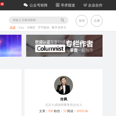
公众号矩阵
寻求报道
企业合作
务
登录
注册
热搜
:
Sora
大模型
字节跳动
数字竞争力
肖飒
北京大成律师事务所合伙人
文章：
950
粉丝：
53
阅读：
10335.0k