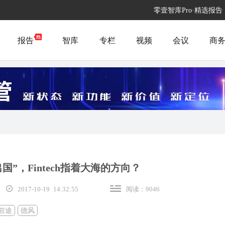
零壹智库Pro·精选报告
报告
智库
专栏
视频
会议
商
国”，Fintech指着大海的方向？
2017-10-19 14:32:55
阅读：9046
前途
德风