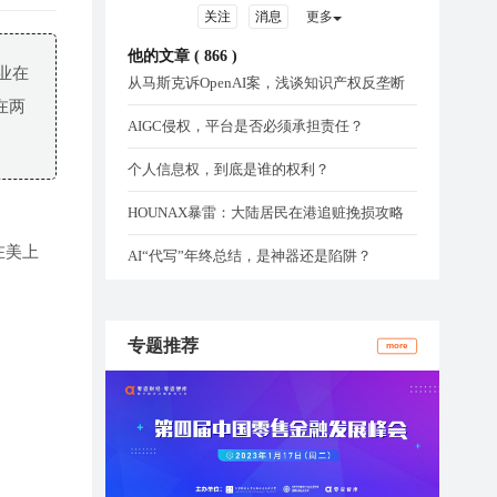
关注
消息
更多
他的文章 (
866
)
业在
从马斯克诉OpenAI案，浅谈知识产权反垄断
在两
AIGC侵权，平台是否必须承担责任？
个人信息权，到底是谁的权利？
HOUNAX暴雷：大陆居民在港追赃挽损攻略
在美上
AI“代写”年终总结，是神器还是陷阱？
专题推荐
more