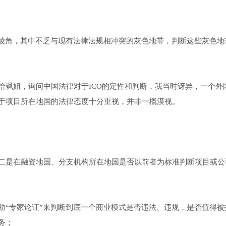
满棱角，其中不乏与现有法律法规相冲突的灰色地带，判断这些灰色地
话给飒姐，询问中国法律对于ICO的定性和判断，我当时讶异，一个外
于项目所在地国的法律态度十分重视，并非一概漠视。
二是在融资地国、分支机构所在地国是否以前者为标准判断项目或公
助“专家论证”来判断到底一个商业模式是否违法、违规，是否值得被
务；