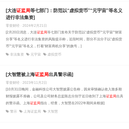
[大连
证监局
等七部门：防范以“虚拟货币”“元宇宙”等名义
进行非法集资]
零壹财经 · 2024年2月21日
[2月20日消息，大连
证监局
等七部门发布关于防范以“虚拟货币”“元宇宙”“财富
分享”等名义进行非法集资的风险提示称，近段时间，部分不法分子以“虚拟货
币”“元宇宙”等名义，打着“财富商机分享”的旗号，]
非法集资
元宇宙
虚拟货币
[大智慧被上海
证监局
出具警示函]
零壹财经 · 2023年11月2日
[10月31日晚间，金融科技公司大智慧披露公告称，因未审慎确认收入致多期
财报披露不准确，公司及公司财务总监陈志分别于近日收到了上海
证监局
出具
的警示函。上海
证监局
指出，经查，大智慧在2022年期间未根据]
警示
上海证监局
大智慧