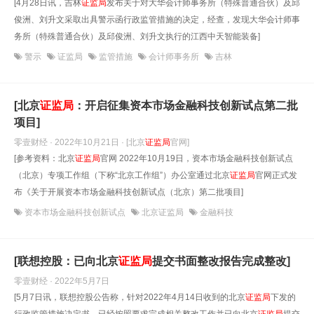
[4月28日讯，吉林
证监局
发布关于对大华会计师事务所（特殊普通合伙）及邱
俊洲、刘升文采取出具警示函行政监管措施的决定，经查，发现大华会计师事
务所（特殊普通合伙）及邱俊洲、刘升文执行的江西中天智能装备]
警示
证监局
监管措施
会计师事务所
吉林
[北京
证监局
：开启征集资本市场金融科技创新试点第二批
项目]
零壹财经 · 2022年10月21日
· [北京
证监局
官网]
[参考资料：北京
证监局
官网 2022年10月19日，资本市场金融科技创新试点
（北京）专项工作组（下称“北京工作组”）办公室通过北京
证监局
官网正式发
布《关于开展资本市场金融科技创新试点（北京）第二批项目]
资本市场金融科技创新试点
北京证监局
金融科技
[联想控股：已向北京
证监局
提交书面整改报告完成整改]
零壹财经 · 2022年5月7日
[5月7日讯，联想控股公告称，针对2022年4月14日收到的北京
证监局
下发的
行政监管措施决定书，已经按照要求完成相关整改工作并已向北京
证监局
提交