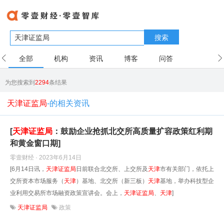
搜索
全部
机构
资讯
博客
问答
用户
为您搜索到
2294
条结果
天津证监局
-的相关资讯
[
天津
证监局
：鼓励企业抢抓北交所高质量扩容政策红利期
和黄金窗口期]
零壹财经 · 2023年6月14日
[6月14日讯，
天津
证监局
日前联合北交所、上交所及
天津
市有关部门，依托上
交所资本市场服务（
天津
）基地、北交所（新三板）
天津
基地，举办科技型企
业利用交易所市场融资政策宣讲会。会上，
天津
证监局
、
天津
]
天津证监局
政策