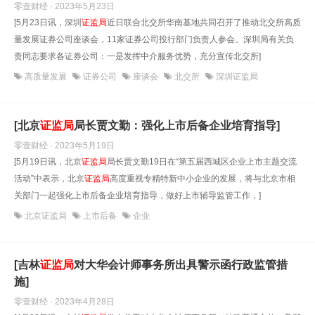
零壹财经 · 2023年5月23日
[5月23日讯，深圳
证监局
近日联合北交所华南基地共同召开了推动北交所高质
量发展证券公司座谈会，11家证券公司投行部门负责人参会。深圳局有关负
责同志要求各证券公司：一是发挥中介服务优势，充分宣传北交所]
高质量发展
证券公司
座谈会
北交所
深圳证监局
[北京
证监局
局长贾文勤：强化上市后备企业培育指导]
零壹财经 · 2023年5月19日
[5月19日讯，北京
证监局
局长贾文勤19日在“第五届西城区企业上市主题交流
活动”中表示，北京
证监局
高度重视专精特新中小企业的发展，将与北京市相
关部门一起强化上市后备企业培育指导，做好上市辅导监管工作，]
北京证监局
上市后备
企业
[吉林
证监局
对大华会计师事务所出具警示函行政监管措
施]
零壹财经 · 2023年4月28日