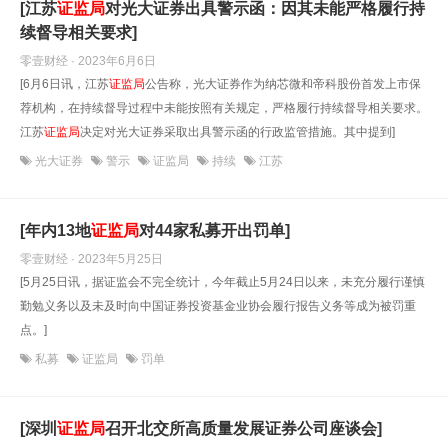
[江苏
证监局
对光大证券出具警示函：因其未能严格履行持
续督导相关要求]
零壹财经 · 2023年6月6日
[6月6日讯，江苏
证监局
公告称，光大证券作为纳芯微和帝科股份首发上市保
荐机构，在持续督导过程中未能按照有关规定，严格履行持续督导相关要求。
江苏
证监局
决定对光大证券采取出具警示函的行政监管措施。其中提到]
光大证券
警示
证监局
持续
江苏
[年内13地
证监局
对44家私募开出罚单]
零壹财经 · 2023年5月25日
[5月25日讯，据证监会不完全统计，今年截止5月24日以来，未充分履行谨慎
勤勉义务以及未及时向中国证券投资基金业协会履行报告义务等成为被罚重
点。]
私募
证监局
罚单
[深圳
证监局
召开北交所高质量发展证券公司座谈会]