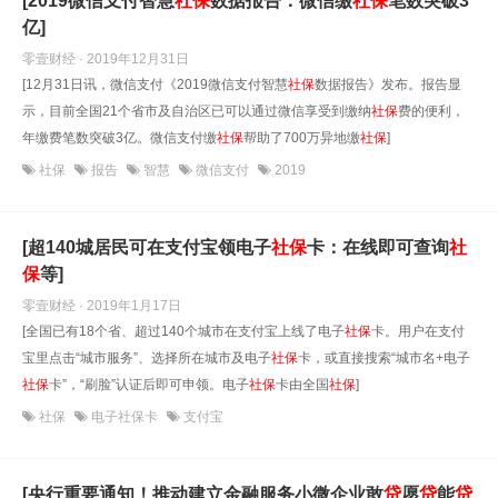
[2019微信支付智慧
社保
数据报告：微信缴
社保
笔数突破3
亿]
零壹财经 · 2019年12月31日
[12月31日讯，微信支付《2019微信支付智慧
社保
数据报告》发布。报告显
示，目前全国21个省市及自治区已可以通过微信享受到缴纳
社保
费的便利，
年缴费笔数突破3亿。微信支付缴
社保
帮助了700万异地缴
社保
]
社保
报告
智慧
微信支付
2019
[超140城居民可在支付宝领电子
社保
卡：在线即可查询
社
保
等]
零壹财经 · 2019年1月17日
[全国已有18个省、超过140个城市在支付宝上线了电子
社保
卡。用户在支付
宝里点击“城市服务”、选择所在城市及电子
社保
卡，或直接搜索“城市名+电子
社保
卡”，“刷脸”认证后即可申领。电子
社保
卡由全国
社保
]
社保
电子社保卡
支付宝
[央行重要通知！推动建立金融服务小微企业敢
贷
愿
贷
能
贷