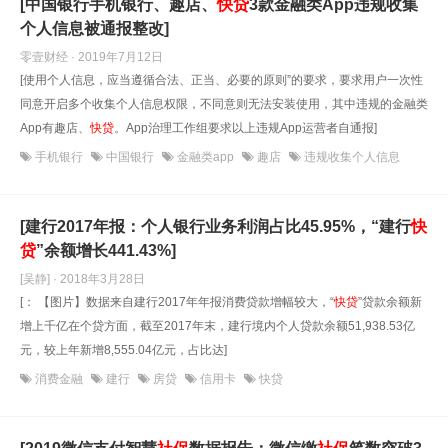
[中国银行手机银行、趣店、
快
贷
3款金融类App违规收集
个人信息被通报整改]
零壹财经 · 2019年7月12日
[使用个人信息，应当遵循合法、正当、必要的原则”的要求，要求用户一次性
同意开启多个收集个人信息权限，不同意则无法安装使用，其中违规的金融类
App有趣店、
快
贷
。App治理工作组要求以上违规App运营者自通报]
手机银行
中国银行
金融类app
趣店
违规收集个人信息
[建行2017年报：个人银行业务利润占比45.95%，“建行
快
贷
”余额增长441.43%]
[吴静] · 2018年3月28日
[： 【图片】数据来自建行2017年年报消费贷款增幅较大，“
快
贷
”贷款余额新
增上千亿在个贷方面，截至2017年末，建行境内个人贷款余额51,938.53亿
元，较上年新增8,555.04亿元，占比达]
消费金融
建行
房贷
信用卡
快贷