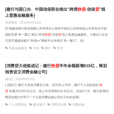
[建行与国口办、中国信保联合推出“跨境
快
贷
-信保
贷
”线
上普惠金融服务]
零壹财经 · 2019年9月16日
[中国建设银行联合国家口岸管理办公室和中国出口信用保险公司宣布在中国
国际贸易“单一窗口”推出“跨境
快
贷
-信保
贷
”线上普惠金融服务。小微出口企业
只需开通建设银行“跨境e+”网银平台并绑定“单一窗口”，在]
普惠金融服务
中国
建行
快贷
[消费贷大佬炼成记：建行
快
贷
半年余额新增618亿，筹划
独资设立消费金融公司]
[新流] · 2020年9月3日
[【图片】建行才是真消费贷大佬。2020年上半年，建行个人自助贷款“
快
贷
”余额为2349.91亿元，较上年末增加618.45亿元。短短6个月，建行新增消
费贷余额大约等于一个头部消费金融公司好几年的成果]
个人消费贷款
建设银行
消费贷余额
消费金融