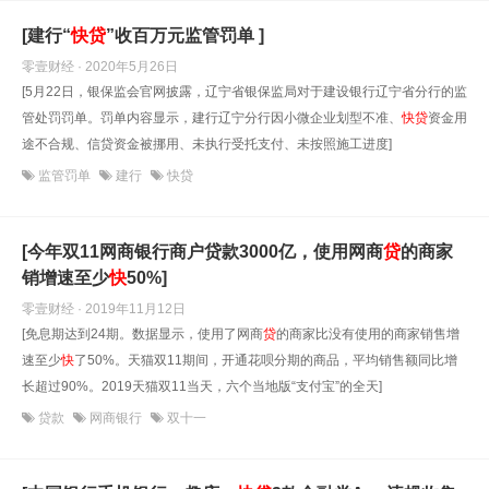
[建行“
快
贷
”收百万元监管罚单 ]
零壹财经 · 2020年5月26日
[5月22日，银保监会官网披露，辽宁省银保监局对于建设银行辽宁省分行的监
管处罚罚单。罚单内容显示，建行辽宁分行因小微企业划型不准、
快
贷
资金用
途不合规、信贷资金被挪用、未执行受托支付、未按照施工进度]
监管罚单
建行
快贷
[今年双11网商银行商户贷款3000亿，使用网商
贷
的商家
销增速至少
快
50%]
零壹财经 · 2019年11月12日
[免息期达到24期。数据显示，使用了网商
贷
的商家比没有使用的商家销售增
速至少
快
了50%。天猫双11期间，开通花呗分期的商品，平均销售额同比增
长超过90%。2019天猫双11当天，六个当地版“支付宝”的全天]
贷款
网商银行
双十一