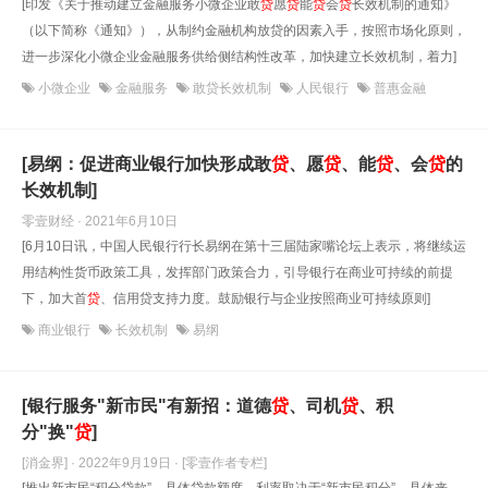
[印发《关于推动建立金融服务小微企业敢
贷
愿
贷
能
贷
会
贷
长效机制的通知》
（以下简称《通知》），从制约金融机构放贷的因素入手，按照市场化原则，
进一步深化小微企业金融服务供给侧结构性改革，加快建立长效机制，着力]
小微企业
金融服务
敢贷长效机制
人民银行
普惠金融
[易纲：促进商业银行加快形成敢
贷
、愿
贷
、能
贷
、会
贷
的
长效机制]
零壹财经 · 2021年6月10日
[6月10日讯，中国人民银行行长易纲在第十三届陆家嘴论坛上表示，将继续运
用结构性货币政策工具，发挥部门政策合力，引导银行在商业可持续的前提
下，加大首
贷
、信用贷支持力度。鼓励银行与企业按照商业可持续原则]
商业银行
长效机制
易纲
[银行服务"新市民"有新招：道德
贷
、司机
贷
、积
分"换"
贷
]
[消金界] · 2022年9月19日
· [零壹作者专栏]
[推出新市民“积分贷款”，具体贷款额度、利率取决于“新市民积分”。具体来