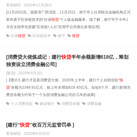
零壹财经 · 2020年11月26日
[11月26日讯，据新浪广西消息，11月25日，南宁市人社局联合金融机构正式
发布基于区块链技术的“社保
快
贷
”个人版金融服务。据了解，南宁市于今年1
月在全国率先搭建“区块链+人社”应用平台并推出多项应用]
社保
快贷
区块链技术
南宁
快贷
[消费贷大佬炼成记：建行
快
贷
半年余额新增618亿，筹划
独资设立消费金融公司]
[新流] · 2020年9月3日
[【图片】建行才是真消费贷大佬。2020年上半年，建行个人自助贷款“
快
贷
”余额为2349.91亿元，较上年末增加618.45亿元。短短6个月，建行新增消
费贷余额大约等于一个头部消费金融公司好几年的成果]
个人消费贷款
建设银行
消费贷余额
消费金融
[建行“
快
贷
”收百万元监管罚单 ]
零壹财经 · 2020年5月26日