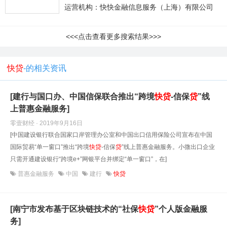
运营机构：快快金融信息服务（上海）有限公司
<<<点击查看更多搜索结果>>>
快贷
-的相关资讯
[建行与国口办、中国信保联合推出“跨境
快
贷
-信保
贷
”线
上普惠金融服务]
零壹财经 · 2019年9月16日
[中国建设银行联合国家口岸管理办公室和中国出口信用保险公司宣布在中国
国际贸易“单一窗口”推出“跨境
快
贷
-信保
贷
”线上普惠金融服务。小微出口企业
只需开通建设银行“跨境e+”网银平台并绑定“单一窗口”，在]
普惠金融服务
中国
建行
快贷
[南宁市发布基于区块链技术的“社保
快
贷
”个人版金融服
务]