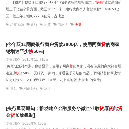
[： 【图片】数据来自建行2017年年报消费贷款增幅较大，“
快
贷
”贷款余额新
增上千亿在个贷方面，截至2017年末，建行境内个人贷款余额51,938.53亿
元，较上年新增8,555.04亿元，占比达]
消费金融
建行
房贷
信用卡
快贷
[今年双11网商银行商户贷款3000亿，使用网商
贷
的商家
销增速至少
快
50%]
零壹财经 · 2019年11月12日
[免息期达到24期。数据显示，使用了网商
贷
的商家比没有使用的商家销售增
速至少
快
了50%。天猫双11期间，开通花呗分期的商品，平均销售额同比增
长超过90%。2019天猫双11当天，六个当地版“支付宝”的全天]
贷款
网商银行
双十一
[央行重要通知！推动建立金融服务小微企业敢
贷
愿
贷
能
贷
会
贷
长效机制]
零壹财经 · 2022年5月26日