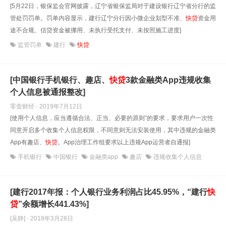
[5月22日，银保监会官网披露，辽宁省银保监局对于建设银行辽宁省分行的监
管处罚罚单。罚单内容显示，建行辽宁分行因小微企业划型不准、
快
贷
资金用
途不合规、信贷资金被挪用、未执行受托支付、未按照施工进度]
监管罚单
建行
快贷
[中国银行手机银行、趣店、
快
贷
3款金融类App违规收集
个人信息被通报整改]
零壹财经 · 2019年7月12日
[使用个人信息，应当遵循合法、正当、必要的原则”的要求，要求用户一次性
同意开启多个收集个人信息权限，不同意则无法安装使用，其中违规的金融类
App有趣店、
快
贷
。App治理工作组要求以上违规App运营者自通报]
手机银行
中国银行
金融类app
趣店
违规收集个人信息
[建行2017年报：个人银行业务利润占比45.95%，“建行
快
贷
”余额增长441.43%]
[吴静] · 2018年3月28日