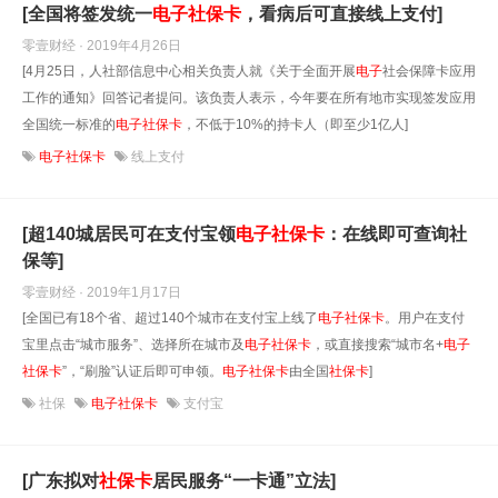
[全国将签发统一
电子
社保卡
，看病后可直接线上支付]
零壹财经 · 2019年4月26日
[4月25日，人社部信息中心相关负责人就《关于全面开展
电子
社会保障卡应用
工作的通知》回答记者提问。该负责人表示，今年要在所有地市实现签发应用
全国统一标准的
电子
社保卡
，不低于10%的持卡人（即至少1亿人]
电子社保卡
线上支付
[超140城居民可在支付宝领
电子
社保卡
：在线即可查询社
保等]
零壹财经 · 2019年1月17日
[全国已有18个省、超过140个城市在支付宝上线了
电子
社保卡
。用户在支付
宝里点击“城市服务”、选择所在城市及
电子
社保卡
，或直接搜索“城市名+
电子
社保卡
”，“刷脸”认证后即可申领。
电子
社保卡
由全国
社保卡
]
社保
电子社保卡
支付宝
[广东拟对
社保卡
居民服务“一卡通”立法]