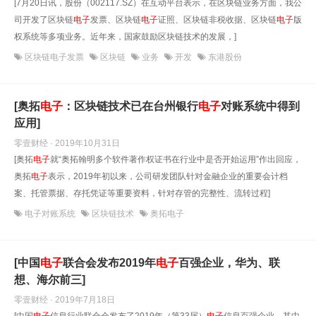
[7月20日讯，股份（002117.SZ）在互动平台表示，在区块链业务方面，我公
司开发了区块链
电子
发票、区块链
电子
证照、区块链非税收据、区块链
电子
版
权系统等多项业务。近年来，国家鼓励区块链技术的发展，]
区块链电子发票
区块链
业务
开发
东港股份
[奥拓
电子
：区块链技术已在台州银行
电子
对账系统中得到
应用]
零壹财经 · 2019年10月31日
[奥拓
电子
就“奥拓翰明多个软件著作权证书在行业中是否开始运用”作出回应，
奥拓
电子
表示，2019年初以来，公司研发团队针对金融企业的重要会计档
案、托管票据、存托凭证等重要资料，针对存管的完整性、流转过程]
电子对账系统
区块链技术
奥拓电子
[中国
电子
联合会发布2019年
电子
百强企业，华为、联
想、海尔前三]
零壹财经 · 2019年7月18日
[中国
电子
信息行业联合会发布了2019年（第33届）
电子
信息百强企业，其中