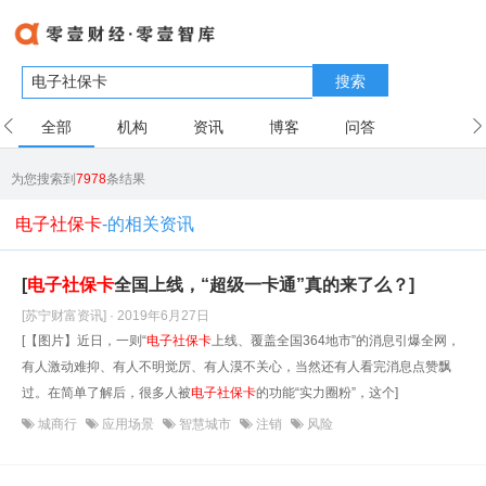
搜索
全部
机构
资讯
博客
问答
用户
为您搜索到
7978
条结果
电子社保卡
-的相关资讯
[
电子
社保卡
全国上线，“超级一卡通”真的来了么？]
[苏宁财富资讯] · 2019年6月27日
[【图片】近日，一则“
电子
社保卡
上线、覆盖全国364地市”的消息引爆全网，
有人激动难抑、有人不明觉厉、有人漠不关心，当然还有人看完消息点赞飘
过。在简单了解后，很多人被
电子
社保卡
的功能“实力圈粉”，这个]
城商行
应用场景
智慧城市
注销
风险