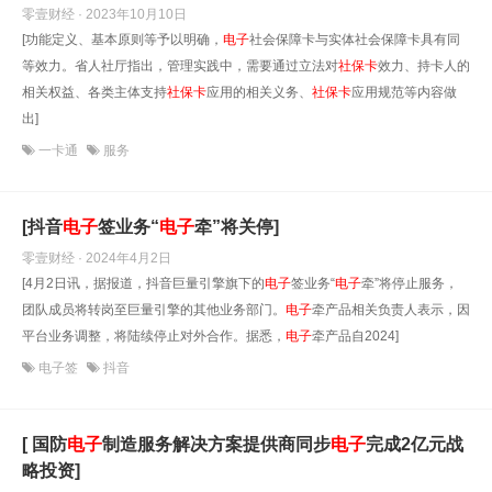
零壹财经 · 2023年10月10日
[功能定义、基本原则等予以明确，
电子
社会保障卡与实体社会保障卡具有同
等效力。省人社厅指出，管理实践中，需要通过立法对
社保卡
效力、持卡人的
相关权益、各类主体支持
社保卡
应用的相关义务、
社保卡
应用规范等内容做
出]
一卡通
服务
[抖音
电子
签业务“
电子
牵”将关停]
零壹财经 · 2024年4月2日
[4月2日讯，据报道，抖音巨量引擎旗下的
电子
签业务“
电子
牵”将停止服务，
团队成员将转岗至巨量引擎的其他业务部门。
电子
牵产品相关负责人表示，因
平台业务调整，将陆续停止对外合作。据悉，
电子
牵产品自2024]
电子签
抖音
[ 国防
电子
制造服务解决方案提供商同步
电子
完成2亿元战
略投资]