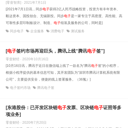
[零壹智库] · 2021年7月1日
[2021年7月1日讯，同步
电子
获得2亿人民币战略投资，投资方有丰年资本、
毅达资本、国投创合、无锡新投。同步
电子
是一家专注于高密度、高性能、高
可靠性多层印制板设计、制造、
电子
组装及服务的公司，同时是]
同步电子
企业服务
消费电子
测试服务
[
电子
签约市场再迎巨头，腾讯上线“腾讯
电子
签”]
零壹财经 · 2020年10月16日
[10月16日讯，腾讯于近日在微信端上线了一款名为“腾讯
电子
签”的小程序，
根据小程序提供的基本信息可知，其开发团队为“深圳市腾讯计算机系统有限
公司”，主要提供安全，便捷的线上签署服务。（36氪）]
电子签约市场
腾讯电子签
[东港股份：已开发区块链
电子
发票、区块链
电子
证照等多
项业务]
零壹财经 · 2020年7月20日