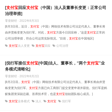
[
支付宝
回应
支付宝
（中国）法人及董事长变更：正常公司
治理举措]
零壹财经 · 2022年8月3日
[8月3日讯，近日，
支付宝
（中国）网络技术有限公司法定代表人、董事长将
由井贤栋变更为倪行军。对此，
支付宝
方面今日回应称，“这是
支付宝
正常的
公司治理举措，符合公司运营实际情况。”目前，
支付宝
在中国地区]
支付宝
法人变更
支付宝
回应
公司治理
[倪行军接任
支付宝
(中国)法人、董事长，“两个
支付宝
”业
务模式清晰化]
零壹财经 · 2022年8月2日
[8月2日讯，
支付宝
（中国）网络技术有限公司法定代表人、董事长将由井贤
栋变更为倪行军。
支付宝
方面已向工商部门提交变更申请并获批。倪行军是蚂
蚁集团资深副总裁、首席技术官，也是
支付宝
创始团队核心成员。]
支付宝
业务模式
法人
支付宝
倪行军