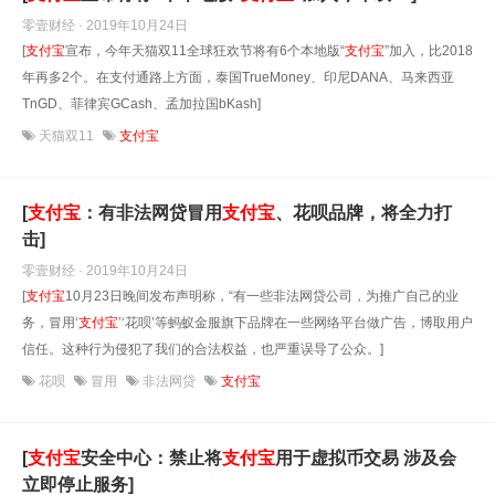
零壹财经 · 2019年10月24日
[
支付宝
宣布，今年天猫双11全球狂欢节将有6个本地版“
支付宝
”加入，比2018
年再多2个。在支付通路上方面，泰国TrueMoney、印尼DANA、马来西亚
TnGD、菲律宾GCash、孟加拉国bKash]
天猫双11
支付宝
[
支付宝
：有非法网贷冒用
支付宝
、花呗品牌，将全力打
击]
零壹财经 · 2019年10月24日
[
支付宝
10月23日晚间发布声明称，“有一些非法网贷公司，为推广自己的业
务，冒用‘
支付宝
’‘花呗’等蚂蚁金服旗下品牌在一些网络平台做广告，博取用户
信任。这种行为侵犯了我们的合法权益，也严重误导了公众。]
花呗
冒用
非法网贷
支付宝
[
支付宝
安全中心：禁止将
支付宝
用于虚拟币交易 涉及会
立即停止服务]