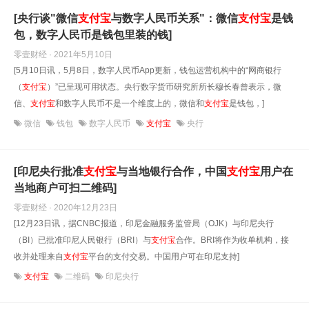
[央行谈"微信
支付宝
与数字人民币关系"：微信
支付宝
是钱
包，数字人民币是钱包里装的钱]
零壹财经 · 2021年5月10日
[5月10日讯，5月8日，数字人民币App更新，钱包运营机构中的“网商银行
（
支付宝
）”已呈现可用状态。央行数字货币研究所所长穆长春曾表示，微
信、
支付宝
和数字人民币不是一个维度上的，微信和
支付宝
是钱包，]
微信
钱包
数字人民币
支付宝
央行
[印尼央行批准
支付宝
与当地银行合作，中国
支付宝
用户在
当地商户可扫二维码]
零壹财经 · 2020年12月23日
[12月23日讯，据CNBC报道，印尼金融服务监管局（OJK）与印尼央行
（BI）已批准印尼人民银行（BRI）与
支付宝
合作。BRI将作为收单机构，接
收并处理来自
支付宝
平台的支付交易。中国用户可在印尼支持]
支付宝
二维码
印尼央行