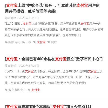
[
支付宝
上线“蚂蚁合花”服务 ，可邀请其他
支付宝
用户使
用共同攒钱、账单管理等功能]
零壹财经 · 2020年11月5日
[11月5 日讯，
支付宝
上线 “蚂蚁合花”服务，用户可邀请其他
支付宝
用户一起
参与到蚂蚁合花，两人可以使用共同攒钱、账单管理等功能。用户可以手动将
银行卡和余额宝中的资金转入到 “蚂蚁合花”，也可设置每月]
蚂蚁合花
上线
支付宝
蚂蚁
[
支付宝
：全国已有400余县在
支付宝
设立“数字市民中心”]
零壹财经 · 2020年5月27日
[5月27日讯，据
支付宝
统计数据，截至目前，全国400多个县域在
支付宝
上设
立了“数字市民中心”，市民可以在中心享受包括公积金、社保、医保、出入
境、交管等在内的各种民生服务。目前县级“数字市民中心”数量]
数字市民中心
支付宝
[
支付宝
宣布将有6个本地版“
支付宝
”加入今年双11]