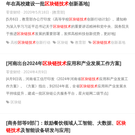
年在高校建设一批
区块链技术
创新基地]
零壹财经 · 2020年5月18日
· [教育部]
[5月6日，教育部办公厅印发《高等学校
区块链技术
创新行动计划》。通知称
为深入学习习近平总书记关于
区块链技术
的重要讲话精神和党中央、国务院关
于推进
区块链技术
发展的重要部署，发挥高校科技创新优势，更好地]
高校
区块链技术
创新行动
区块链
教育部
区块链技术
创新基地
[河南出台2024年
区块链技术
应用和产业发展工作方案]
零壹财经 · 2024年4月9日
[4月9日讯，河南省工信厅印发《2024年河南省
区块链技术
应用和产业发展工
作方案》。《方案》指出，到2024年底，全省
区块链技术
应用和产业发展水
平持续提升，建成一批区块链公共服务平台，星火链网二级节点]
区块链
[商务部等9部门：鼓励餐饮领域人工智能、大数据、
区块
链技术
及智能设备研发与应用]