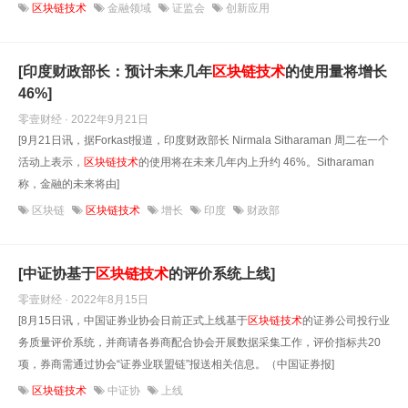
区块链技术
金融领域
证监会
创新应用
[印度财政部长：预计未来几年
区块链技术
的使用量将增长
46%]
零壹财经 · 2022年9月21日
[9月21日讯，据Forkast报道，印度财政部长 Nirmala Sitharaman 周二在一个
活动上表示，
区块链技术
的使用将在未来几年内上升约 46%。Sitharaman
称，金融的未来将由]
区块链
区块链技术
增长
印度
财政部
[中证协基于
区块链技术
的评价系统上线]
零壹财经 · 2022年8月15日
[8月15日讯，中国证券业协会日前正式上线基于
区块链技术
的证券公司投行业
务质量评价系统，并商请各券商配合协会开展数据采集工作，评价指标共20
项，券商需通过协会“证券业联盟链”报送相关信息。（中国证券报]
区块链技术
中证协
上线