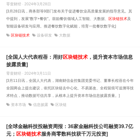
零壹财经 · 2024年3月28日
[3月28日讯，商务部等9部门发布关于促进餐饮业高质量发展的指导意见。其
中提到，发展“数字+餐饮”。鼓励餐饮领域人工智能、大数据、
区块链技术
及
智能设备研发与应用。推进餐饮数字化赋能，培育一批餐饮数字化]
区块链技术
设备研发
大数据
[全国人大代表程蓓：用好
区块链技术
，提升资本市场信息
披露质量]
零壹财经 · 2024年3月11日
[3月11日讯，全国人大代表，湖南财信金控集团党委书记、董事长程蓓在今年
全国两会上提出建议，依托区块链去中心化、不易篡改、全程留痕可追溯等技
术特点，推动数据可信共享，从根本上提升资本市场信息披露质量。]
资本市场
信息披露
区块链
[全球金融科技投融资周报：36家金融科技公司融资39.7亿
元；
区块链技术
服务商零数科技获千万元投资]