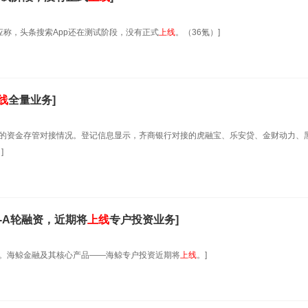
应称，头条搜索App还在测试阶段，没有正式
上线
。（36氪）]
线
全量业务]
行的资金存管对接情况。登记信息显示，齐商银行对接的虎融宝、乐安贷、金财动力、
]
e-A轮融资，近期将
上线
专户投资业务]
级。海鲸金融及其核心产品——海鲸专户投资近期将
上线
。]