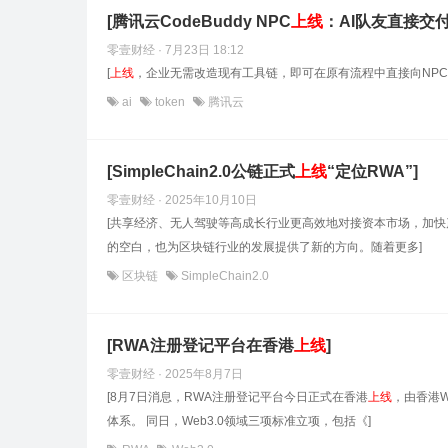
[腾讯云CodeBuddy NPC
上线
：AI队友直接交付
零壹财经 · 7月23日 18:12
[
上线
，企业无需改造现有工具链，即可在原有流程中直接向NPC
ai
token
腾讯云
[SimpleChain2.0公链正式
上线
“定位RWA”]
零壹财经 · 2025年10月10日
[共享经济、无人驾驶等高成长行业更高效地对接资本市场，加快产业价
的空白，也为区块链行业的发展提供了新的方向。随着更多]
区块链
SimpleChain2.0
[RWA注册登记平台在香港
上线
]
零壹财经 · 2025年8月7日
[8月7日消息，RWA注册登记平台今日正式在香港
上线
，由香港
体系。 同日，Web3.0领域三项标准立项，包括《]