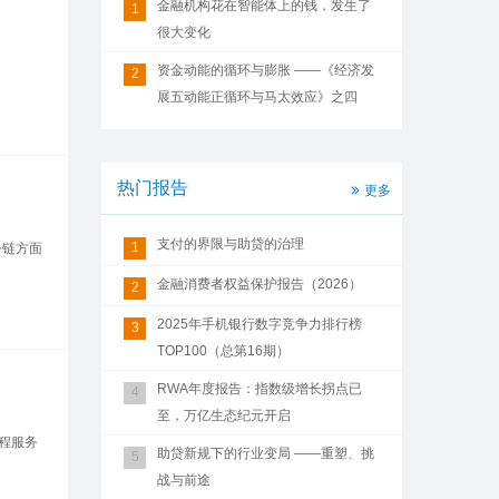
金融机构花在智能体上的钱，发生了
1
很大变化
资金动能的循环与膨胀 ——《经济发
2
展五动能正循环与马太效应》之四
热门报告
更多
支付的界限与助贷的治理
1
公链方面
金融消费者权益保护报告（2026）
2
2025年手机银行数字竞争力排行榜
3
TOP100（总第16期）
RWA年度报告：指数级增长拐点已
4
至，万亿生态纪元开启
过程服务
助贷新规下的行业变局 ——重塑、挑
5
战与前途