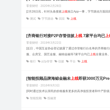
零壹财经 · 2020年2月28日
[2月28日讯，针对头条搜索
上线
独立App一事，字节跳动方面回
测试
字节跳动
回应
上线
[齐商银行对接P2P存管信披
上线
7家平台均已
上
零壹财经 · 2019年3月22日
[近日，中国互金协会登记披露了通过存管银行白名单的齐商银
服、众房宝、国艺金服、融锦金融等7家平台均已
上线
全量业务。
银行
p2p存管
信披
平台
上线
[智能投顾品牌海鲸金融未
上线
即获3000万元Pr
零壹财经 · 2016年9月3日
[同时通过技术以亲民的价格服务更多的高净值投资者和中产阶
智能投顾
投融资