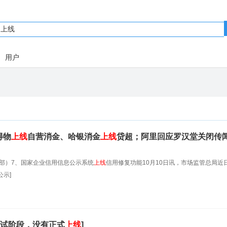
用户
得物
上线
自营消金、哈银消金
上线
贷超；阿里回应罗汉堂关闭传闻
部）7、国家企业信用信息公示系统
上线
信用修复功能10月10日讯，市场监管总局近
示]
测试阶段，没有正式
上线
]