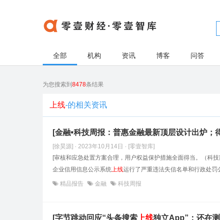
全部
机构
资讯
博客
问答
为您搜索到
8478
条结果
上线
-的相关资讯
[金融•科技周报：普惠金融最新顶层设计出炉；
[徐昊源] · 2023年10月14日
· [零壹智库]
[审核和应急处置方案合理，用户权益保护措施全面得当。（科技
企业信用信息公示系统
上线
运行了严重违法失信名单和行政处罚公
精品报告
金融
科技周报
[字节跳动回应“头条搜索
上线
独立App”：还在