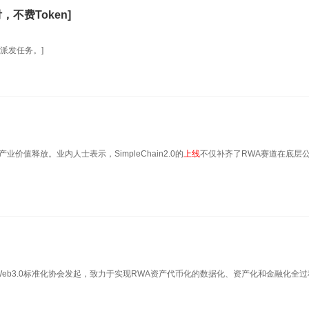
，不费Token]
派发任务。]
值释放。业内人士表示，SimpleChain2.0的
上线
不仅补齐了RWA赛道在底层
Web3.0标准化协会发起，致力于实现RWA资产代币化的数据化、资产化和金融化全