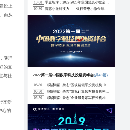
10-08
零壹智库：2022-2023年我国普惠小微金融十大趋势展望
建设上
09-30
普惠小微科技力——银行普惠小微金融战略与科技解决方案研究报告（2022）
。而从
，受理
好的支
2022第一届中国数字科技投融资峰会
(共43篇)
点与社
06-30
《陆家嘴》杂志“区块链领军投资机构10强”榜单正式发布
06-30
《陆家嘴》杂志“隐私计算领军投资机构10强”榜单正式发布
06-30
《陆家嘴》杂志“企业服务领军投资机构10强”榜单正式发布
行垄断
中心的