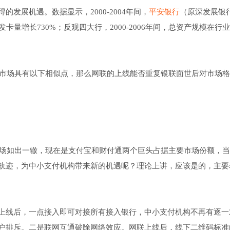
发展机遇。数据显示，2000-2004年间，
平安银行
（原深发展银
度发卡量增长730%；反观四大行，2000-2006年间，总资产规模在行
卡市场具有以下相似点，那么网联的上线能否重复银联面世后对市场
市场如出一辙，现在是支付宝和财付通两个巨头占据主要市场份额，
轨迹，为中小支付机构带来新的机遇呢？理论上讲，应该是的，主要
上线后，一点接入即可对接所有接入银行，中小支付机构不再有逐一
户排斥。二是联网互通破除网络效应。网联上线后，线下二维码标准