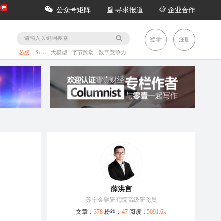
公众号矩阵
寻求报道
企业合作
务
登录
注册
热搜
:
Sora
大模型
字节跳动
数字竞争力
薛洪言
苏宁金融研究院高级研究员
文章：
378
粉丝：
47
阅读：
5091.6k