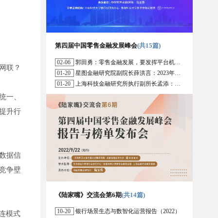
第四届中国零售金融发展峰会
(共15篇)
02-06
郭田勇：零售金融发展，要发挥平台机构的作用
网联？
01-20
星图金融研究院副院长薛洪言：2023年消费信贷或迎来新起点
01-20
上海科技金融研究所执行副所长孟添：开放银行与嵌入式金融为数字普惠金融带来更大发展空间
统一、
提升行
数据信
竞争壁
《陆家嘴》交流会第6期
(共14篇)
10-20
银行场景生态与数智化运营报告（2022）
连模式