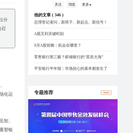
关注
消息
更多
他的文章 (
346
)
位分
总理答记者问，新班子、新起点、新信号！
的召
A股又到关键时刻
9月A股前瞻：机会在哪里？
零售银行第三极？邮储银行的“星辰大海”
平安银行半年报：市场担心的基本都发生了
通
、
专题推荐
more
场化运
见智。
重塑银