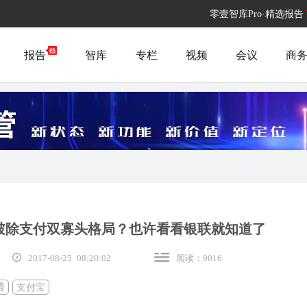
零壹智库Pro·精选报告
报告
智库
专栏
视频
会议
商
破除支付双寡头格局？也许看看银联就知道了
2017-08-25 08:20:02
阅读：9016
通
支付宝