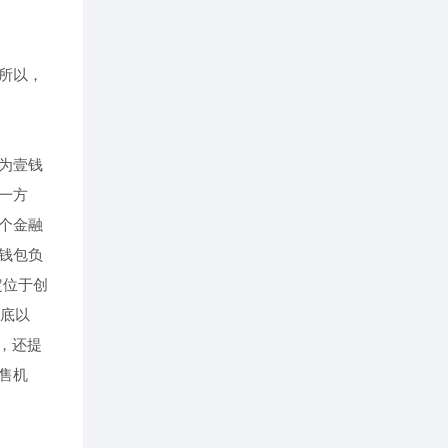
所以，
为壹钱
一方
个金融
钱包负
定位于创
年底以
，还提
售机