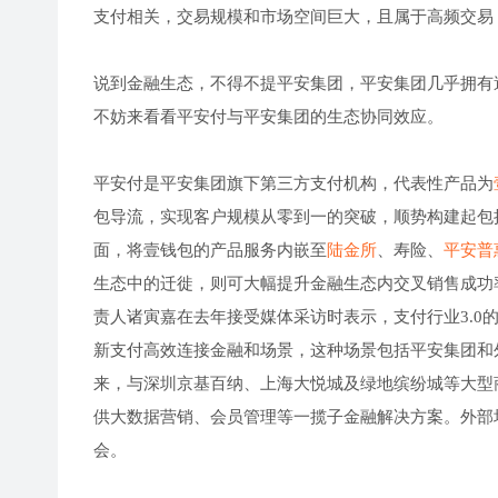
支付相关，交易规模和市场空间巨大，且属于高频交易
说到金融生态，不得不提平安集团，平安集团几乎拥有
不妨来看看平安付与平安集团的生态协同效应。
平安付是平安集团旗下第三方支付机构，代表性产品为
包导流，实现客户规模从零到一的突破，顺势构建起包
面，将壹钱包的产品服务内嵌至
陆金所
、寿险、
平安普
生态中的迁徙，则可大幅提升金融生态内交叉销售成功
责人诸寅嘉在去年接受媒体采访时表示，支付行业3.
新支付高效连接金融和场景，这种场景包括平安集团和外
来，与深圳京基百纳、上海大悦城及绿地缤纷城等大型
供大数据营销、会员管理等一揽子金融解决方案。外部
会。