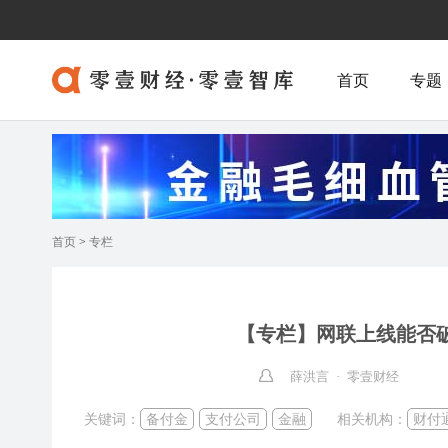
首页
专题
首页
>
专栏
【专栏】网联上线能否
薛洪言 · 零壹财经
关键词：
备付金
支付公司
金融
相关机构：
财付