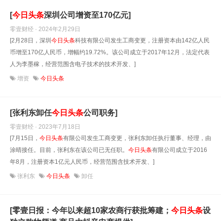
[
今日头条
深圳公司增资至170亿元]
零壹财经 · 2024年2月29日
[2月28日，深圳
今日头条
科技有限公司发生工商变更，注册资本由142亿人民
币增至170亿人民币，增幅约19.72%。该公司成立于2017年12月，法定代表
人为李墨稼，经营范围含电子技术的技术开发、]
增资
今日头条
[张利东卸任
今日头条
公司职务]
零壹财经 · 2023年7月18日
[7月15日，
今日头条
有限公司发生工商变更，张利东卸任执行董事、经理，由
涂晴接任。目前，张利东在该公司已无任职。
今日头条
有限公司成立于2016
年8月，注册资本1亿元人民币，经营范围含技术开发、]
张利东
今日头条
卸任
[零壹日报：今年以来超10家农商行获批筹建；
今日头条
设