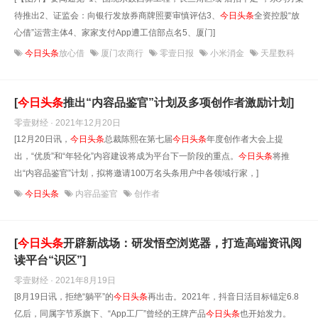
待推出2、证监会：向银行发放券商牌照要审慎评估3、
今日头条
全资控股“放
心借”运营主体4、家家支付App遭工信部点名5、厦门]
今日头条
放心借
厦门农商行
零壹日报
小米消金
天星数科
[
今日头条
推出“内容品鉴官”计划及多项创作者激励计划]
零壹财经 · 2021年12月20日
[12月20日讯，
今日头条
总裁陈熙在第七届
今日头条
年度创作者大会上提
出，“优质”和“年轻化”内容建设将成为平台下一阶段的重点。
今日头条
将推
出“内容品鉴官”计划，拟将邀请100万名头条用户中各领域行家，]
今日头条
内容品鉴官
创作者
[
今日头条
开辟新战场：研发悟空浏览器，打造高端资讯阅
读平台“识区”]
零壹财经 · 2021年8月19日
[8月19日讯，拒绝“躺平”的
今日头条
再出击。2021年，抖音日活目标锚定6.8
亿后，同属字节系旗下、“App工厂”曾经的王牌产品
今日头条
也开始发力。