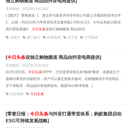
独立购物频道 商品由抖音电商提供]
零壹财经 · 2022年10月19日
[【图片】 要闻速览 1、港交所刊发有关特专科技公司新上市规则的咨询文件
2、云南：到2024年力争民营经济总量突破17000亿元3、今年以来超10家农
商行获批筹建4、
今日头条
设独立购物频道 商品由抖]
农商行
厦门银行
抖音电商
元宇宙
字节跳动
[
今日头条
设独立购物频道 商品由抖音电商提供]
零壹财经 · 2022年10月19日
[10月19日讯，
今日头条
APP中，已经设置有独立的“购物”频道，该频道位于
搜索结果页的功能栏内，用户可以通过搜索关键词，在购物频道中寻找商品，
并下单购买，商品由抖音电商提供。根据Tech星球体验，]
抖音电商
今日头条
[零壹日报：
今日头条
与抖音打通带货体系；蚂蚁集团启动
ESG可持续发展战略]