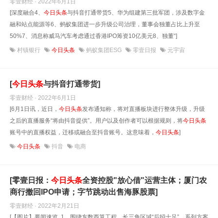
零壹财经 · 2022年6月1日
[深度融合4、
今日头条
与抖音打通带货5、华为组建第三批军团，涉及数字金
融和站点能源等6、蚂蚁集团进一步升级公司治理，董事会独董占比上升至
50%7、消息称威马汽车考虑通过香港IPO筹资10亿美元8、独董“]
村镇银行
今日头条
蚂蚁集团ESG
零壹日报
元宇宙
[
今日头条
与抖音打通带货]
零壹财经 · 2022年6月1日
[6月1日讯，近日，
今日头条
发布通知称，将对直播板块进行整体升级，升级
之后的直播服务“将由抖音提供”。用户以及创作者可以根据规则，将
今日头条
账号中的直播权益，迁移或融合至抖音账号。这意味着，
今日头条
]
今日头条
抖音
电商
[零壹日报：
今日头条
全资控股"放心借"运营主体；厦门农
商行撤回IPO申请；字节跳动出售海豚股票]
零壹财经 · 2022年2月21日
[【图片】要闻速览 1、围绕东数西算工程，长三角区域“后招十足”，系列方案