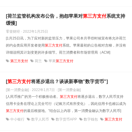
[荷兰监管机构发布公告，抱怨苹果对
第三方支付
系统支持
缓慢]
零壹财经 · 2022年1月25日
[1月25日讯，为了应对新的监管压力，苹果公司本月早些时候宣布将允许荷兰
的约会类应用开发者使用
第三方支付
系统。苹果最初的公告相对含糊，并没有
详细说明其计划变更的许多细节。荷兰消费者和市场管理局（ACM]
第三方支付
荷兰
苹果
第三方支付
[
第三方支付
将逐步退出？谈谈新事物"数字货币"]
[第一消费金融] · 2022年1月7日
· [第一消费金融]
[人民币推广的另一个积极推动者。
第三方支付
将逐步退出，数字人民币支持
信用卡业务在理论上完全可行（记账方式有所变化），因此信用卡也难以成为
第三方支付
的最后根据地。”结合以上内容，第一消费金融认为数字人民币]
中小银行
数字人民币
数字货币APP
数字钱包
第三方支付