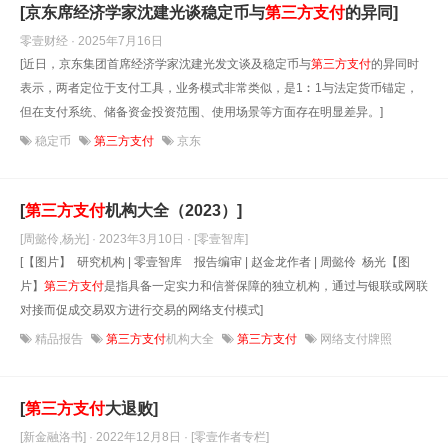
[京东席经济学家沈建光谈稳定币与
第三方支付
的异同]
零壹财经 · 2025年7月16日
[近日，京东集团首席经济学家沈建光发文谈及稳定币与
第三方支付
的异同时
表示，两者定位于支付工具，业务模式非常类似，是1︰1与法定货币锚定，
但在支付系统、储备资金投资范围、使用场景等方面存在明显差异。]
稳定币
第三方支付
京东
[
第三方支付
机构大全（2023）]
[周懿伶,杨光] · 2023年3月10日
· [零壹智库]
[【图片】 研究机构 | 零壹智库 报告编审 | 赵金龙作者 | 周懿伶 杨光【图
片】
第三方支付
是指具备一定实力和信誉保障的独立机构，通过与银联或网联
对接而促成交易双方进行交易的网络支付模式]
精品报告
第三方支付
机构大全
第三方支付
网络支付牌照
[
第三方支付
大退败]
[新金融洛书] · 2022年12月8日
· [零壹作者专栏]