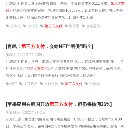
[【图片】作者：新金融洛书 雷慢 来源：零壹作者专栏0111月末，
第三方支
付
机构联动优势被国家外汇管理局罚款1095万元，原因是违反规定将境内外
汇转移境外。联动优势是被罚界的常客，比如今年1月因]
拉卡拉
支付宝
第三方支付
财付通
金融监管
[肖飒：
第三方支付
，会给NFT“断供”吗？]
[肖飒] · 2022年7月25日
[【图片】作者：肖飒 来源：零壹作者专栏 这几天连续有朋友前来询问，与
NFT平台合作的
第三方支付
公司会突然“断供”吗？飒姐的答案是：确有可能。
就这个话题，我们结合既往创新行业的经验教训，给大家]
NFT
NFT藏品
支付结算
第三方支付
资金池
[苹果应用在韩国开放
第三方支付
，但仍将抽佣26%]
零壹财经 · 2022年7月1日
[7月1日讯，据美国消费者新闻与商业频道（CNBC）报道，当地时间6月30
日，苹果公司表示，在韩国App Store独家发布iPhone应用程序的开发者，可