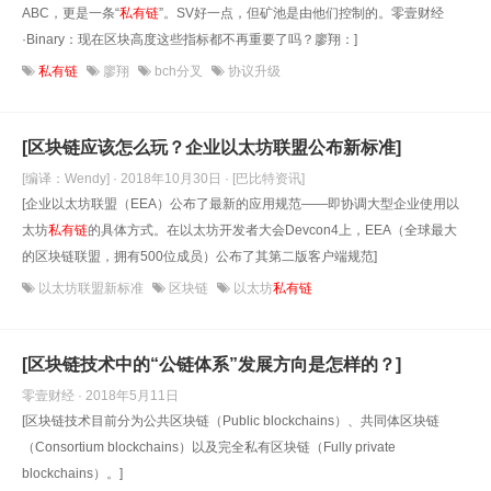
ABC，更是一条“
私有链
”。SV好一点，但矿池是由他们控制的。零壹财经
·Binary：现在区块高度这些指标都不再重要了吗？廖翔：]
私有链
廖翔
bch分叉
协议升级
[区块链应该怎么玩？企业以太坊联盟公布新标准]
[编译：Wendy] · 2018年10月30日
· [巴比特资讯]
[企业以太坊联盟（EEA）公布了最新的应用规范——即协调大型企业使用以
太坊
私有链
的具体方式。在以太坊开发者大会Devcon4上，EEA（全球最大
的区块链联盟，拥有500位成员）公布了其第二版客户端规范]
以太坊联盟新标准
区块链
以太坊
私有链
[区块链技术中的“公链体系”发展方向是怎样的？]
零壹财经 · 2018年5月11日
[区块链技术目前分为公共区块链（Public blockchains）、共同体区块链
（Consortium blockchains）以及完全私有区块链（Fully private
blockchains）。]