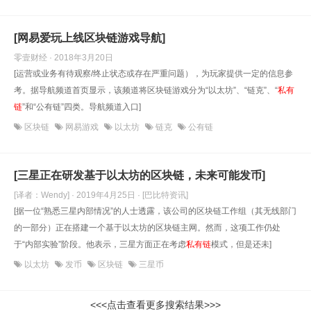
[网易爱玩上线区块链游戏导航]
零壹财经 · 2018年3月20日
[运营或业务有待观察/终止状态或存在严重问题），为玩家提供一定的信息参
考。据导航频道首页显示，该频道将区块链游戏分为“以太坊”、“链克”、“
私有
链
”和“公有链”四类。导航频道入口]
区块链
网易游戏
以太坊
链克
公有链
[三星正在研发基于以太坊的区块链，未来可能发币]
[译者：Wendy] · 2019年4月25日
· [巴比特资讯]
[据一位“熟悉三星内部情况”的人士透露，该公司的区块链工作组（其无线部门
的一部分）正在搭建一个基于以太坊的区块链主网。然而，这项工作仍处
于“内部实验”阶段。他表示，三星方面正在考虑
私有链
模式，但是还未]
以太坊
发币
区块链
三星币
<<<点击查看更多搜索结果>>>