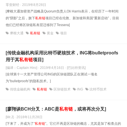
零壹财经 · 2019年8月28日
[摩根大通加密资产战略及Quorum负责人Oli Harris表示，在经历了一年时间
的“阴影”之后，旗下
私有链
项目已经在伦敦、新加坡和美国“重新启动”，目前
他们已经将区块链私有层迁移到了Tessera]
摩根大通
私有链
黄金
项目
[传统金融机构采用比特币硬核技术，ING将bulletproofs
用于其
私有链
项目]
[编译：Captain Hiro] · 2019年4月16日
· [巴比特资讯]
[全球第十一大资产管理公司ING的区块链团队正在测试一项名
为“bulletproofs”的隐私技术。]
传统金融机构
私有链
区块链技术
ING
比特币技术
[廖翔谈BCH分叉：ABC是
私有链
，或将再次分叉]
[Mr.J] · 2018年11月28日
[下来了，并成为了“
私有链
”。它们不再是区块链的概念，尤其是加了检查点的