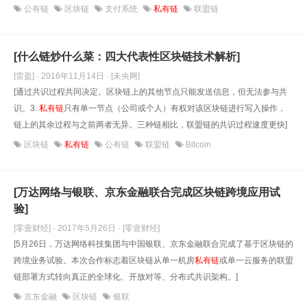
公有链
区块链
支付系统
私有链
联盟链
[什么链炒什么菜：四大代表性区块链技术解析]
[雷盈] · 2016年11月14日
· [未央网]
[通过共识过程共同决定。区块链上的其他节点只能发送信息，但无法参与共
识。3.
私有链
只有单一节点（公司或个人）有权对该区块链进行写入操作，
链上的其余过程与之前两者无异。三种链相比，联盟链的共识过程速度更快]
区块链
私有链
公有链
联盟链
Bitcoin
[万达网络与银联、京东金融联合完成区块链跨境应用试
验]
[零壹财经] · 2017年5月26日
· [零壹财经]
[5月26日，万达网络科技集团与中国银联、京东金融联合完成了基于区块链的
跨境业务试验。本次合作标志着区块链从单一机房
私有链
或单一云服务的联盟
链部署方式转向真正的全球化、开放对等、分布式共识架构。]
京东金融
区块链
银联