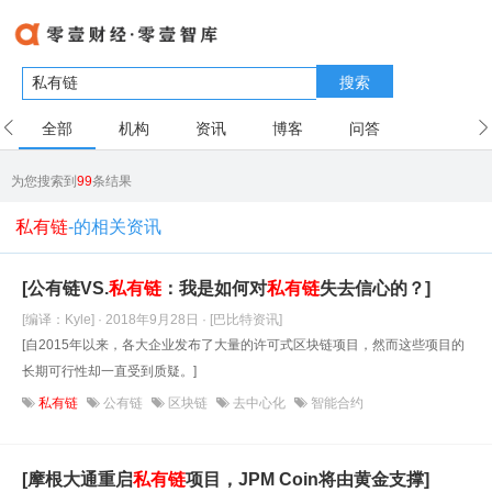
搜索
全部
机构
资讯
博客
问答
用户
为您搜索到
99
条结果
私有链
-的相关资讯
[公有链VS.
私有链
：我是如何对
私有链
失去信心的？]
[编译：Kyle] · 2018年9月28日
· [巴比特资讯]
[自2015年以来，各大企业发布了大量的许可式区块链项目，然而这些项目的
长期可行性却一直受到质疑。]
私有链
公有链
区块链
去中心化
智能合约
[摩根大通重启
私有链
项目，JPM Coin将由黄金支撑]