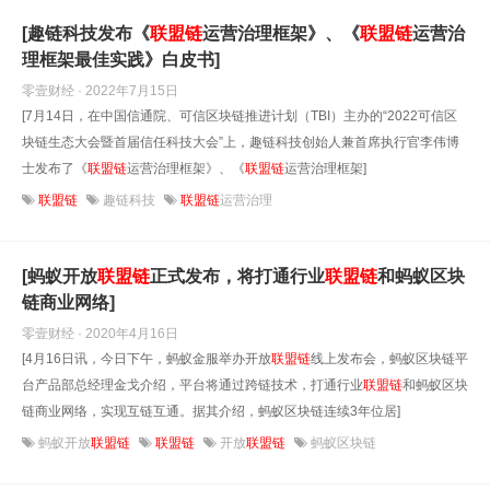
[趣链科技发布《
联盟链
运营治理框架》、《
联盟链
运营治
理框架最佳实践》白皮书]
零壹财经 · 2022年7月15日
[7月14日，在中国信通院、可信区块链推进计划（TBI）主办的“2022可信区
块链生态大会暨首届信任科技大会”上，趣链科技创始人兼首席执行官李伟博
士发布了《
联盟链
运营治理框架》、《
联盟链
运营治理框架]
联盟链
趣链科技
联盟链
运营治理
[蚂蚁开放
联盟链
正式发布，将打通行业
联盟链
和蚂蚁区块
链商业网络]
零壹财经 · 2020年4月16日
[4月16日讯，今日下午，蚂蚁金服举办开放
联盟链
线上发布会，蚂蚁区块链平
台产品部总经理金戈介绍，平台将通过跨链技术，打通行业
联盟链
和蚂蚁区块
链商业网络，实现互链互通。据其介绍，蚂蚁区块链连续3年位居]
蚂蚁开放
联盟链
联盟链
开放
联盟链
蚂蚁区块链