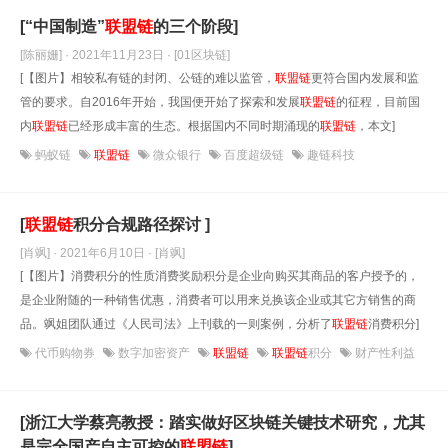
[“中国制造”
联盟链
的三个阶段]
[陈丽姗] · 2021年11月23日
· [01区块链]
[【图片】相较私有链的封闭、公链的难以监管，
联盟链
更符合国内发展和监
管的要求。自2016年开始，我国便开始了探索和发展
联盟链
的征程，目前国
内
联盟链
已经形成丰富的生态。根据国内不同时期涌现的
联盟链
，本文]
蚂蚁链
联盟链
微众银行
百度超级链
趣链科技
[
联盟链
积分合规路径探讨 ]
[肖飒] · 2021年6月10日
· [肖飒]
[【图片】消费积分的性质消费奖励积分是企业向购买其商品的客户授予的，
是企业附随的一种销售优惠，消费者可以用来兑换该企业或其它方销售的商
品。飒姐团队通过《人民司法》上刊载的一则案例，分析了
联盟链
消费积分]
代币购物券
数字加密资产
联盟链
联盟链
积分
财产性利益
[浙江大学蔡亮教授：踏实做好区块链关键技术研究，尤其
是完全国产自主可控的
联盟链
]