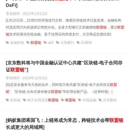
DeFi]
零壹财经 · 2021年1月12日
[1月12日讯，21世纪经济报道刊文称，随着区块链技术日益发展，金融机构
对其应用方向的选择正悄然分化。众多大型银行正积极拥抱
联盟链
，通过
联盟
链
技术拓展供应链金融、基于信用证的跨境支付、大宗商品交易结算]
金融科技
联盟链
defi
大型银行
21财经
[京东数科将与中国金融认证中心共建“区块链-电子合同存
证
联盟链
”]
零壹财经 · 2020年12月2日
[信息安全服务等方面的合作，同时双方将共建“区块链-电子合同存证
联盟
链
”、“区块链-分布式身份验证
联盟链
”等应用创新产品。（证券时报）]
区块链
电子合同存证
联盟链
联盟链
中国金融
京东数科
[蚂蚁集团蒋国飞：上链将成为常态，跨链技术会帮
联盟链
长成更大的局域网]