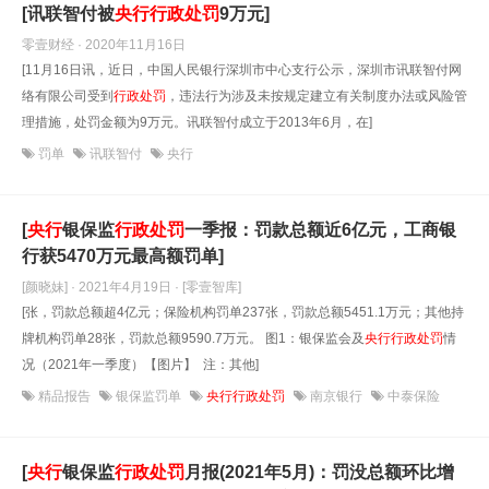
[讯联智付被
央行
行政处罚
9万元]
零壹财经 · 2020年11月16日
[11月16日讯，近日，中国人民银行深圳市中心支行公示，深圳市讯联智付网
络有限公司受到
行政处罚
，违法行为涉及未按规定建立有关制度办法或风险管
理措施，处罚金额为9万元。讯联智付成立于2013年6月，在]
罚单
讯联智付
央行
[
央行
银保监
行政处罚
一季报：罚款总额近6亿元，工商银
行获5470万元最高额罚单]
[颜晓妹] · 2021年4月19日
· [零壹智库]
[张，罚款总额超4亿元；保险机构罚单237张，罚款总额5451.1万元；其他持
牌机构罚单28张，罚款总额9590.7万元。 图1：银保监会及
央行
行政处罚
情
况（2021年一季度）​【图片】 注：其他]
精品报告
银保监罚单
央行行政处罚
南京银行
中泰保险
[
央行
银保监
行政处罚
月报(2021年5月)：罚没总额环比增