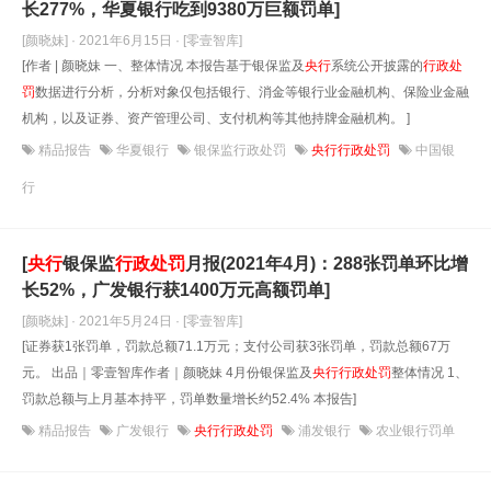
长277%，华夏银行吃到9380万巨额罚单]
[颜晓妹] · 2021年6月15日
· [零壹智库]
[作者 | 颜晓妹 一、整体情况 本报告基于银保监及
央行
系统公开披露的
行政处
罚
数据进行分析，分析对象仅包括银行、消金等银行业金融机构、保险业金融
机构，以及证券、资产管理公司、支付机构等其他持牌金融机构。 ]
精品报告
华夏银行
银保监行政处罚
央行行政处罚
中国银
行
[
央行
银保监
行政处罚
月报(2021年4月)：288张罚单环比增
长52%，广发银行获1400万元高额罚单]
[颜晓妹] · 2021年5月24日
· [零壹智库]
[证券获1张罚单，罚款总额71.1万元；支付公司获3张罚单，罚款总额67万
元。 出品｜零壹智库作者｜颜晓妹 4月份银保监及
央行
行政处罚
整体情况 1、
罚款总额与上月基本持平，罚单数量增长约52.4% 本报告]
精品报告
广发银行
央行行政处罚
浦发银行
农业银行罚单