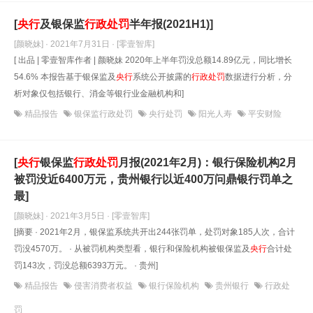
[
央行
及银保监
行政处罚
半年报(2021H1)]
[颜晓妹] · 2021年7月31日
· [零壹智库]
[ 出品 | 零壹智库作者 | 颜晓妹 2020年上半年罚没总额14.89亿元，同比增长
54.6% 本报告基于银保监及
央行
系统公开披露的
行政处罚
数据进行分析，分
析对象仅包括银行、消金等银行业金融机构和]
精品报告
银保监行政处罚
央行处罚
阳光人寿
平安财险
[
央行
银保监
行政处罚
月报(2021年2月)：银行保险机构2月
被罚没近6400万元，贵州银行以近400万问鼎银行罚单之
最]
[颜晓妹] · 2021年3月5日
· [零壹智库]
[摘要 · 2021年2月，银保监系统共开出244张罚单，处罚对象185人次，合计
罚没4570万。 · 从被罚机构类型看，银行和保险机构被银保监及
央行
合计处
罚143次，罚没总额6393万元。 · 贵州]
精品报告
侵害消费者权益
银行保险机构
贵州银行
行政处
罚