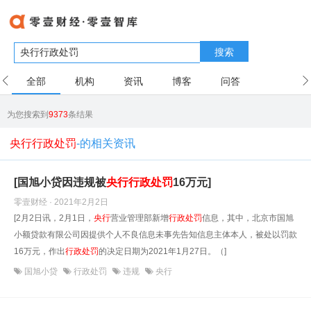
搜索
全部
机构
资讯
博客
问答
用户
为您搜索到
9373
条结果
央行行政处罚
-的相关资讯
[国旭小贷因违规被
央行
行政处罚
16万元]
零壹财经 · 2021年2月2日
[2月2日讯，2月1日，
央行
营业管理部新增
行政处罚
信息，其中，北京市国旭
小额贷款有限公司因提供个人不良信息未事先告知信息主体本人，被处以罚款
16万元，作出
行政处罚
的决定日期为2021年1月27日。（]
国旭小贷
行政处罚
违规
央行