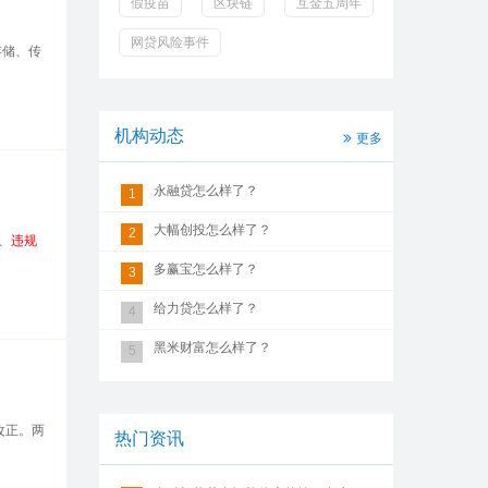
假疫苗
区块链
互金五周年
网贷风险事件
存储、传
机构动态
更多
永融贷怎么样了？
1
大幅创投怎么样了？
2
、
违规
多赢宝怎么样了？
3
给力贷怎么样了？
4
黑米财富怎么样了？
5
改正。两
热门资讯