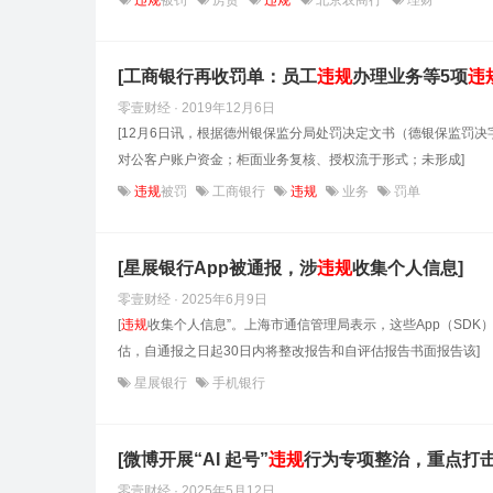
违规
被罚
房贷
违规
北京农商行
理财
[工商银行再收罚单：员工
违规
办理业务等5项
违
零壹财经 · 2019年12月6日
[12月6日讯，根据德州银保监分局处罚决定文书（德银保监罚决
对公客户账户资金；柜面业务复核、授权流于形式；未形成]
违规
被罚
工商银行
违规
业务
罚单
[星展银行App被通报，涉
违规
收集个人信息]
零壹财经 · 2025年6月9日
[
违规
收集个人信息”。上海市通信管理局表示，这些App（SDK
估，自通报之日起30日内将整改报告和自评估报告书面报告该]
星展银行
手机银行
[微博开展“AI 起号”
违规
行为专项整治，重点打击虚
零壹财经 · 2025年5月12日