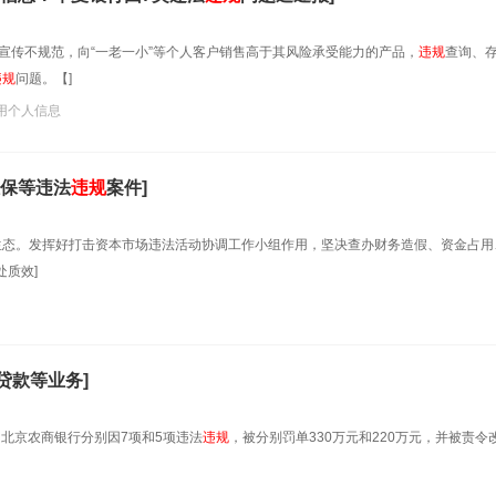
宣传不规范，向“一老一小”等个人客户销售高于其风险承受能力的产品，
违规
查询、
违规
问题。【]
用个人信息
保等违法
违规
案件]
发展生态。发挥好打击资本市场违法活动协调工作小组作用，坚决查办财务造假、资金占用
质效]
贷款等业务]
示，北京农商银行分别因7项和5项违法
违规
，被分别罚单330万元和220万元，并被责令