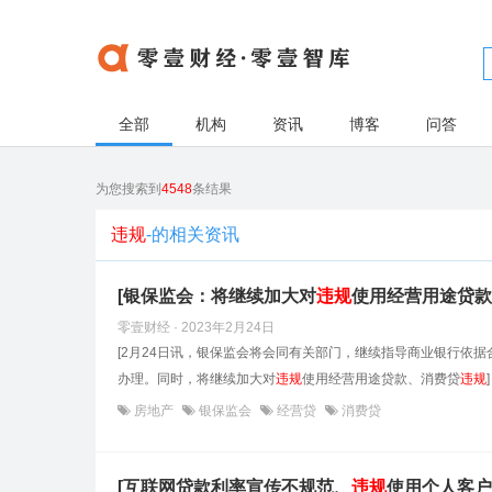
全部
机构
资讯
博客
问答
为您搜索到
4548
条结果
违规
-的相关资讯
[银保监会：将继续加大对
违规
使用经营用途贷款
零壹财经 · 2023年2月24日
[2月24日讯，银保监会将会同有关部门，继续指导商业银行依
办理。同时，将继续加大对
违规
使用经营用途贷款、消费贷
违规
]
房地产
银保监会
经营贷
消费贷
[互联网贷款利率宣传不规范、
违规
使用个人客户