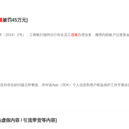
规
被罚45万元]
字〔2019〕2号），工商银行德州分行存在员工
违规
办理业务，挪用内部账户过渡资
）应对存在的问题立即整改，并对该App（SDK）个人信息和用户权益保护工作开展全
假内容 / 引流带货等内容]