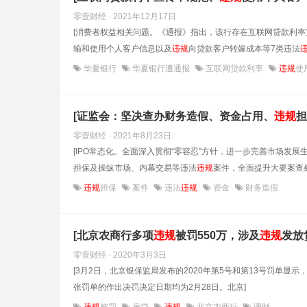
零壹财经 · 2021年12月17日
[消费者权益相关问题。《通报》指出，该行存在互联网贷款利率
输和使用个人客户信息以及
违规
向贷款客户转嫁成本等7类违法
华夏银行
华夏银行遭通报
互联网贷款利率
违规
使
[证监会：坚决查办财务造假、资金占用、
违规
担
零壹财经 · 2021年8月23日
[IPO常态化。全面深入贯彻“零容忍”方针，进一步完善市场
担保及操纵市场、内幕交易等违法
违规
案件，全面提升大要案查处
违规
担保
案件
违法
违规
资金
财务造假
[北京农商行多项
违规
被罚550万，涉及
违规
发放
零壹财经 · 2020年3月3日
[3月2日，北京银保监局发布的2020年第5号和第13号罚单显
张罚单的作出决罚决定日期均为2月28日。北京]