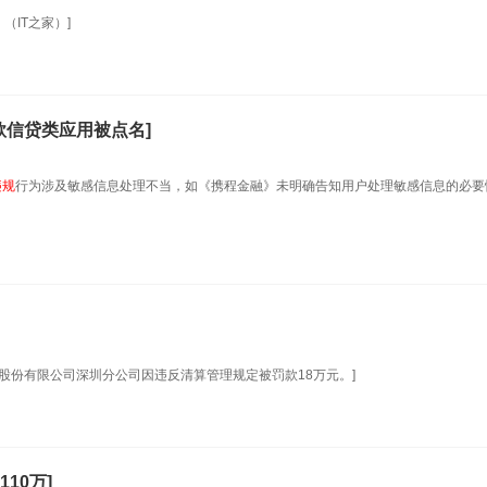
（IT之家）]
款信贷类应用被点名]
违规
行为涉及敏感信息处理不当，如《携程金融》未明确告知用户处理敏感信息的必要
股份有限公司深圳分公司因违反清算管理规定被罚款18万元。]
10万]