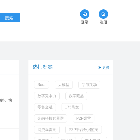
搜索
登录
注册
热门标签
更多
Sora
大模型
字节跳动
数字竞争力
数字藏品
跑路、快
零售金融
175号文
金融科技兵器谱
P2P爆雷
网贷爆雷潮
P2P平台数据监测