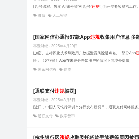
[ 起号课程、售卖 AI 账号等“AI 起号”
违规
行为开展专项整治工作。
微博
人工智能
[国家网信办通报67款App
违规
收集用户信息 多
零壹财经 · 2025年4月29日
[加密、去标识化技术导致用户数据泄露风险遭点名。 部分App
险；《客很多》App在未充分告知用户的情况下向境外提供]
国家网信办
信贷
[通联支付
违规
被罚]
零壹财经 · 2025年3月5日
[近日，中国人民银行深圳市分行发布新罚单，通联支付网络服务
通联支付
数字货币
[杭州银行因
违规
收取委托贷款手续费等原因被罚1