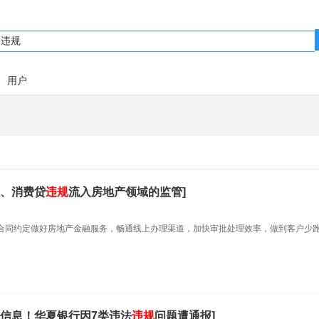
用户
、消费贷
违规
流入房地产领域的监管]
据合同约定做好房地产金融服务，畅通线上办理渠道，加快审批处理效率，做到客户少
信息！华夏银行因7类违法
违规
问题遭通报]