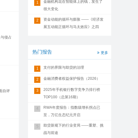
金融机构花在智能体上的钱，发生了
1
很大变化
资金动能的循环与膨胀 ——《经济发
2
展五动能正循环与马太效应》之四
金与侵占
热门报告
更多
支付的界限与助贷的治理
1
金融消费者权益保护报告（2026）
2
2025年手机银行数字竞争力排行榜
3
面自评
TOP100（总第16期）
RWA年度报告：指数级增长拐点已
4
至，万亿生态纪元开启
助贷新规下的行业变局 ——重塑、挑
5
战与前途