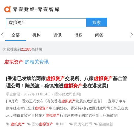
搜索
全部
机构
资讯
博客
问答
用户
为您搜索到
21285
条结果
虚拟资产
-的相关资讯
[香港已发牌给两家
虚拟
资产
交易所、八家
虚拟
资产
基金管
理公司！陈茂波：稳慎推进
虚拟
资产
业在港发展]
零壹财经 · 2022年11月14日
· [香港财政司官网]
[10月底，香港正式发布《有关香港
虚拟
资产
发展的政策宣言》，宣示了争夺
数字经济时代全球
虚拟
资产
中心的雄心。香港特别行政区财政司司长陈茂波表
示，整份政策宣言旨在为
虚拟
资产
行业建构整全的监管框架，积极鼓励]
虚拟资产
香港
虚拟资产
NFT
同质化代币
金融创新