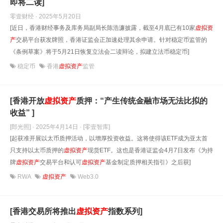
即将二读]
零壹财经 · 2025年5月20日
[近日，香港财经事务及库务局副局长陈浩濂披露，截至4月底已有10家
虚拟
资
产
交易平台获发牌照，香港证监会正加速处理其余申请。针对稳定币监管的
《条例草案》将于5月21日恢复立法会二读辩论，拟建立法币稳定币]
稳定币
香港
虚拟资产
监管
[香港开放
虚拟
资产
质押：“产生传统金融市场无法比拟的
收益” ]
[郎光照] · 2025年4月14日
· [零壹智库]
[起获准开展以太币质押活动，以增厚投资收益。这将使得该ETF成为亚太首
只支持以太币质押的
虚拟
资产
现货ETF。这也是香港证监会4月7日发布《为持
牌
虚拟
资产
交易平台和认可
虚拟
资产
基金制定质押相关指引》之后获]
RWA
虚拟资产
Web3.0
[香港交易所将推出
虚拟
资产
指数系列]