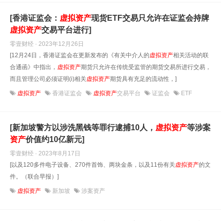
[香港证监会：
虚拟
资产
现货ETF交易只允许在证监会持牌
虚拟
资产
交易平台进行]
零壹财经 · 2023年12月26日
[12月24日，香港证监会在更新发布的《有关中介人的
虚拟
资产
相关活动的联
合通函》中指出，
虚拟
资产
期货只允许在传统受监管的期货交易所进行交易，
而且管理公司必须证明(i)相关
虚拟
资产
期货具有充足的流动性，]
虚拟资产
香港证监会
虚拟资产
交易平台
证监会
ETF
[新加坡警方以涉洗黑钱等罪行逮捕10人，
虚拟
资产
等涉案
资产
价值约10亿新元]
零壹财经 · 2023年8月17日
[以及120多件电子设备、270件首饰、两块金条，以及11份有关
虚拟
资产
的文
件。（联合早报）]
虚拟资产
新加坡
涉案资产