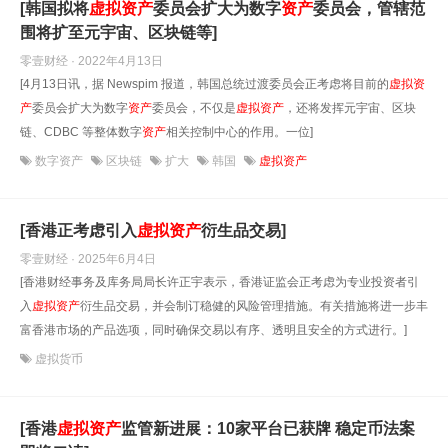
[韩国拟将
虚拟
资产
委员会扩大为数字
资产
委员会，管辖范
围将扩至元宇宙、区块链等]
零壹财经 · 2022年4月13日
[4月13日讯，据 Newspim 报道，韩国总统过渡委员会正考虑将目前的
虚拟
资
产
委员会扩大为数字
资产
委员会，不仅是
虚拟
资产
，还将发挥元宇宙、区块
链、CDBC 等整体数字
资产
相关控制中心的作用。一位]
数字资产
区块链
扩大
韩国
虚拟资产
[香港正考虑引入
虚拟
资产
衍生品交易]
零壹财经 · 2025年6月4日
[香港财经事务及库务局局长许正宇表示，香港证监会正考虑为专业投资者引
入
虚拟
资产
衍生品交易，并会制订稳健的风险管理措施。有关措施将进一步丰
富香港市场的产品选项，同时确保交易以有序、透明且安全的方式进行。]
虚拟货币
[香港
虚拟
资产
监管新进展：10家平台已获牌 稳定币法案