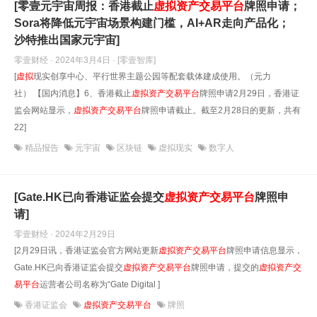
[零壹元宇宙周报：香港截止
虚拟
资产交易平台
牌照申请；
Sora将降低元宇宙场景构建门槛，AI+AR走向产品化；
沙特推出国家元宇宙]
零壹财经 · 2024年3月4日
· [零壹智库]
[
虚拟
现实创享中心、平行世界主题公园等配套载体建成使用。（元力
社） 【国内消息】6、香港截止
虚拟
资产交易平台
牌照申请2月29日，香港证
监会网站显示，
虚拟
资产交易平台
牌照申请截止。截至2月28日的更新，共有
22]
精品报告
元宇宙
区块链
虚拟现实
数字人
[Gate.HK已向香港证监会提交
虚拟
资产交易平台
牌照申
请]
零壹财经 · 2024年2月29日
[2月29日讯，香港证监会官方网站更新
虚拟
资产交易平台
牌照申请信息显示，
Gate.HK已向香港证监会提交
虚拟
资产交易平台
牌照申请，提交的
虚拟
资产交
易平台
运营者公司名称为“Gate Digital ]
香港证监会
虚拟资产交易平台
牌照