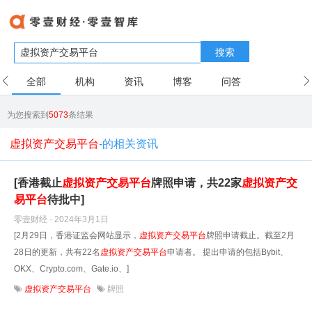
搜索
全部
机构
资讯
博客
问答
用户
为您搜索到
5073
条结果
虚拟资产交易平台
-的相关资讯
[香港截止
虚拟
资产交易平台
牌照申请，共22家
虚拟
资产交
易平台
待批中]
零壹财经 · 2024年3月1日
[2月29日，香港证监会网站显示，
虚拟
资产交易平台
牌照申请截止。截至2月
28日的更新，共有22名
虚拟
资产交易平台
申请者。 提出申请的包括Bybit、
OKX、Crypto.com、Gate.io、]
虚拟资产交易平台
牌照