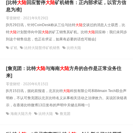
[比特
大陆
回应暂停
大陆
矿机销售：正内部求证，以官方信
息为准]
零壹财经 · 2021年9月29日
[9月29日讯，针对CoinDesk称从三位与比特
大陆
交谈过的消息人士获悉，比
特
大陆
计划暂停向中国
大陆
的矿工销售其矿机。比特
大陆
回应称：我们未同步
到这个销售信息，也正在求证，如果有必要的话也可能会]
矿机
比特大陆暂停矿机销售
比特大陆
[詹克团：比特
大陆
与海南
大陆
方舟的合作是正常业务往
来]
零壹财经 · 2020年6月15日
[6月15日讯，据此前报道，北京比特
大陆
科技有限公司和Bitmain Tech联合声
明称，不认可詹克团以北京比特名义从事相关活动之法律效力。吴说区块链表
示，在香港比特微博13日发布的声明中关键点和唯一]
海南大陆方舟
比特大陆
詹克团