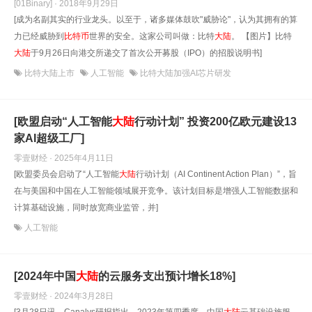
[01Binary] · 2018年9月29日
[成为名副其实的行业龙头。以至于，诸多媒体鼓吹"威胁论"，认为其拥有的算
力已经威胁到
比特币
世界的安全。这家公司叫做：比特
大陆
。 【图片】比特
大陆
于9月26日向港交所递交了首次公开募股（IPO）的招股说明书]
比特大陆上市
人工智能
比特大陆加强AI芯片研发
[欧盟启动“人工智能
大陆
行动计划” 投资200亿欧元建设13
家AI超级工厂]
零壹财经 · 2025年4月11日
[欧盟委员会启动了“人工智能
大陆
行动计划（AI Continent Action Plan）”，旨
在与美国和中国在人工智能领域展开竞争。该计划目标是增强人工智能数据和
计算基础设施，同时放宽商业监管，并]
人工智能
[2024年中国
大陆
的云服务支出预计增长18%]
零壹财经 · 2024年3月28日
[3月28日讯，Canalys研报指出，2023年第四季度，中国
大陆
云基础设施服