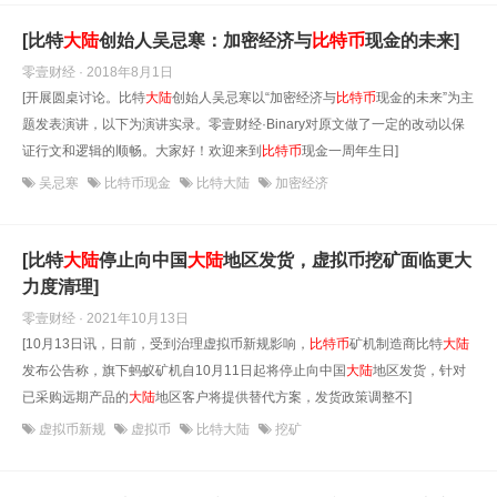
[比特
大陆
创始人吴忌寒：加密经济与
比特币
现金的未来]
零壹财经 · 2018年8月1日
[开展圆桌讨论。比特
大陆
创始人吴忌寒以“加密经济与
比特币
现金的未来”为主
题发表演讲，以下为演讲实录。零壹财经·Binary对原文做了一定的改动以保
证行文和逻辑的顺畅。大家好！欢迎来到
比特币
现金一周年生日]
吴忌寒
比特币现金
比特大陆
加密经济
[比特
大陆
停止向中国
大陆
地区发货，虚拟币挖矿面临更大
力度清理]
零壹财经 · 2021年10月13日
[10月13日讯，日前，受到治理虚拟币新规影响，
比特币
矿机制造商比特
大陆
发布公告称，旗下蚂蚁矿机自10月11日起将停止向中国
大陆
地区发货，针对
已采购远期产品的
大陆
地区客户将提供替代方案，发货政策调整不]
虚拟币新规
虚拟币
比特大陆
挖矿