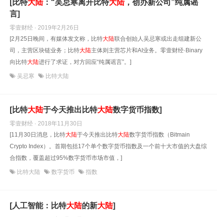
[比特
大陆
：“吴忌寒离开比特
大陆
，创办新公司”纯属谣
言]
零壹财经 · 2019年2月26日
[2月25日晚间，有媒体发文称，比特
大陆
联合创始人吴忌寒或出走组建新公
司，主营区块链业务；比特
大陆
主体则主营芯片和AI业务。零壹财经·Binary
向比特
大陆
进行了求证，对方回应“纯属谣言”。]
吴忌寒
比特大陆
[比特
大陆
于今天推出比特
大陆
数字货币指数]
零壹财经 · 2018年11月30日
[11月30日消息，比特
大陆
于今天推出比特
大陆
数字货币指数（Bitmain
Crypto Index）。首期包括17个单个数字货币指数及一个前十大市值的大盘综
合指数，覆盖超过95%数字货币市场市值，]
比特大陆
数字货币
指数
[人工智能：比特
大陆
的新
大陆
]