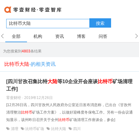
搜索
全部
机构
资讯
博客
问答
用户
为您搜索到
4803
条结果
比特币大陆
-的相关资讯
[四川甘孜召集比特
大陆
等10企业开会座谈
比特币
矿场清理
工作]
零壹财经 · 2019年12月26日
[12月26日讯，四川甘孜州人民政府办公室近日发布消息称，已出台《甘孜州
清理整治
比特币
矿场工作方案》，以做好迎峰度冬保电工作。另有一份会议通
知显示，该州昨日召开关于全州
比特币
矿场清理工作座谈会，参会]
清理
比特币矿场
比特大陆
四川