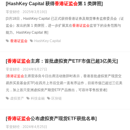
[HashKey Capital 获得
香港证监会
第 1 类牌照]
零壹财经 · 2025年3月19日
[3月18日，HashKey Capital 已正式获得香港证券及期货事务监察委员会（证
监会）发出的第 1 类牌照，进一步扩展其在
香港证监会
监管下的业务范围与
能力。HashKey Capital 将]
香港证监会
HashKey Capital
[
香港证监会
主席：首批虚拟资产ETF市值已超3亿美元]
零壹财经 · 2024年9月27日
[
香港证监会
主席雷添良今日出席活动致辞时表示，香港首批虚拟资产现货交
易所买卖基金(ETF)在四月上市后交易一直有序运作，目前市值已超过三亿美
元，加上首只亚洲虚拟资产期货ETF产品推出，可容许零售投资者]
虚拟资产
科技金融
区块链
[
香港证监会
公布虚拟资产现货ETF获批名单]
零壹财经 · 2024年4月25日