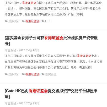
[4月24日晚，
香港证监会
官网公布虚拟资产现货ETF获批名单，其中华夏基金
（香港）、博时国际、嘉实国际旗下相关产品在列。获批产品将于4月底在香
港交易所上市，这将是亚洲市场首次推出虚拟资产产品，其中]
虚拟资产
香港证监会
ETF
[嘉实基金香港子公司获
香港证监会
批准虚拟资产资管服
务]
零壹财经 · 2024年4月10日
[4月10日消息，嘉实基金香港子公司嘉实国际于4月9日获
香港证监会
批准，
在现有资产管理业务牌照的基础上增加虚拟资产资管服务。据悉，本次虚拟资
产牌照升级为中国基金公司香港子公司的首次获批。此外，有消息称]
虚拟资产
香港证监会
嘉实基金
[Gate.HK已向
香港证监会
提交虚拟资产交易平台牌照申
请]
零壹财经 · 2024年2月29日