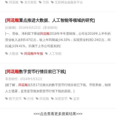
同花顺
东方财富
万得
互联网金融服务平台
[
同花顺
重点推进大数据、人工智能等领域的研究]
[邱麒麟] · 2018年8月22日
· [零壹财经]
[一、营收、净利双下降据
同花顺
2018年半年度财报，公司在2018年上半年的
营业收入达到5.67亿元，较上年同期减少6.33%；实现营业利润2.24亿元，同
比减少29.41%。归属于上市公司股东的]
大数据
同花顺半年报
人工智能
[
同花顺
数字货币行情目前已下线]
零壹财经 · 2018年5月31日
[据了解，
同花顺
在5月17日推出的数字货币行情目前已下线。币世界称，知情
人士透露，监管是导致加密货币行情下线的原因。]
数字货币
行情
同花顺
加密货币
监管
<<<点击查看更多搜索结果>>>