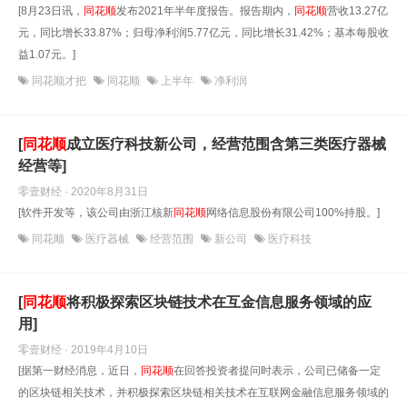
[8月23日讯，
同花顺
发布2021年半年度报告。报告期内，
同花顺
营收13.27亿
元，同比增长33.87%；归母净利润5.77亿元，同比增长31.42%；基本每股收
益1.07元。]
同花顺才把
同花顺
上半年
净利润
[
同花顺
成立医疗科技新公司，经营范围含第三类医疗器械
经营等]
零壹财经 · 2020年8月31日
[软件开发等，该公司由浙江核新
同花顺
网络信息股份有限公司100%持股。]
同花顺
医疗器械
经营范围
新公司
医疗科技
[
同花顺
将积极探索区块链技术在互金信息服务领域的应
用]
零壹财经 · 2019年4月10日
[据第一财经消息，近日，
同花顺
在回答投资者提问时表示，公司已储备一定
的区块链相关技术，并积极探索区块链相关技术在互联网金融信息服务领域的