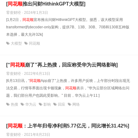
[
同花顺
推出问财HithinkGPT大模型]
零壹财经 · 2024年1月3日
[1月2日，
同花顺
宣布推出问财HithinkGPT大模型。据悉，该大模型采用
transformer的decoder-only架构，提供7B、13B、30B、70B和130B五种版
本选择，最大允许32k]
大模型
同花顺
[“
同花顺
崩了”再上热搜，回应称受华为云网络影响]
零壹财经 · 2022年6月13日
[6月13日讯，“
同花顺
App崩了”上热搜，许多用户反映，上午部分时段出现无
法交易，行情等界面出现卡顿现象，
同花顺
表示，“华为云部分区域网络出问
题，我们部分用户也因此受影响。” 目前，华为云上午11:]
热搜
华为云
影响
回应
网络
[
同花顺
：上半年归母净利润5.77亿元，同比增长31.42%]
零壹财经 · 2021年8月23日