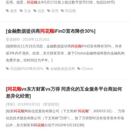
应用。据悉，
同花顺
去年5月17日曾上线过数字货币行情，包括比特币]
服务
互金
信息
应用
同花顺
[金融数据提供商
同花顺
iFinD宣布降价30%]
零壹财经 · 2018年11月16日
[据财联社11月16日消息，金融数据提供商
同花顺
iFinD宣布降价30%，并承
诺3年内不涨价。此前，东方财富宣布，旗下Choice金融终端将面向金融机构
免费开放，但时间仅为半年。]
同花顺iFinD降价30%
金融数据提供商
Choice
[​
同花顺
vs东方财富vs万得 同质化的互金服务平台商如何
差异化经营]
[李昕] · 2018年9月5日
· [零壹财经]
[核新
同花顺
网络信息股份有限公司（下文简称"
同花顺
"，300033.SZ）、万得
信息技术股份有限公司（下文简称"万得"）。除了万得暂时没有登录资本市场
以外，东方财富和
同花顺
分别于2010年3月19日和]