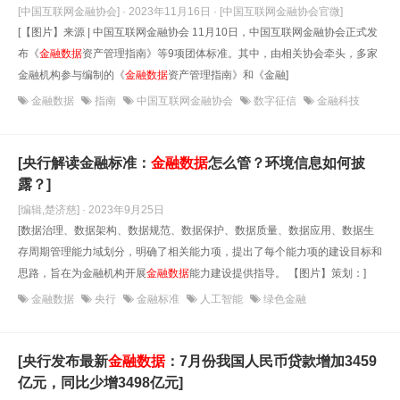
[中国互联网金融协会] · 2023年11月16日
· [中国互联网金融协会官微]
[【图片】来源 | 中国互联网金融协会 11月10日，中国互联网金融协会正式发
布《
金融数据
资产管理指南》等9项团体标准。其中，由相关协会牵头，多家
金融机构参与编制的《
金融数据
资产管理指南》和《金融]
金融数据
指南
中国互联网金融协会
数字征信
金融科技
[央行解读金融标准：
金融数据
怎么管？环境信息如何披
露？]
[编辑,楚济慈] · 2023年9月25日
[数据治理、数据架构、数据规范、数据保护、数据质量、数据应用、数据生
存周期管理能力域划分，明确了相关能力项，提出了每个能力项的建设目标和
思路，旨在为金融机构开展
金融数据
能力建设提供指导。 【图片】策划：]
金融数据
央行
金融标准
人工智能
绿色金融
[央行发布最新
金融数据
：7月份我国人民币贷款增加3459
亿元，同比少增3498亿元]