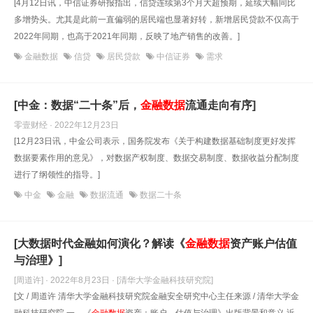
[4月12日讯，中信证券研报指出，信贷连续第3个月大超预期，延续大幅同比
多增势头。尤其是此前一直偏弱的居民端也显著好转，新增居民贷款不仅高于
2022年同期，也高于2021年同期，反映了地产销售的改善。]
金融数据
信贷
居民贷款
中信证券
需求
[中金：数据“二十条”后，
金融数据
流通走向有序]
零壹财经 · 2022年12月23日
[12月23日讯，中金公司表示，国务院发布《关于构建数据基础制度更好发挥
数据要素作用的意见》，对数据产权制度、数据交易制度、数据收益分配制度
进行了纲领性的指导。]
中金
金融
数据流通
数据二十条
[大数据时代金融如何演化？解读《
金融数据
资产账户估值
与治理》]
[周道许] · 2022年8月23日
· [清华大学金融科技研究院]
[文 / 周道许 清华大学金融科技研究院金融安全研究中心主任来源 / 清华大学金
融科技研究院 一、《
金融数据
资产：账户、估值与治理》出版背景和意义 近