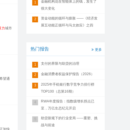
金融机构花在智能体上的钱，发生了
1
很大变化
资金动能的循环与膨胀 ——《经济发
2
展五动能正循环与马太效应》之四
算
力
城市
热门报告
更多
支付的界限与助贷的治理
1
金融消费者权益保护报告（2026）
2
希望通
2025年手机银行数字竞争力排行榜
3
TOP100（总第16期）
RWA年度报告：指数级增长拐点已
4
至，万亿生态纪元开启
助贷新规下的行业变局 ——重塑、挑
5
战与前途
正加快