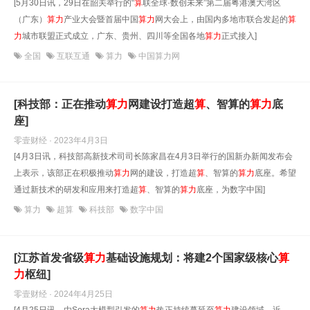
[5月30日讯，29日在韶关举行的“
算
联全球·数创未来”第二届粤港澳大湾区
（广东）
算
力
产业大会暨首届中国
算
力
网大会上，由国内多地市联合发起的
算
力
城市联盟正式成立，广东、贵州、四川等全国各地
算
力
正式接入]
全国
互联互通
算力
中国算力网
[科技部：正在推动
算
力
网建设打造超
算
、智算的
算
力
底
座]
零壹财经 · 2023年4月3日
[4月3日讯，科技部高新技术司司长陈家昌在4月3日举行的国新办新闻发布会
上表示，该部正在积极推动
算
力
网的建设，打造超
算
、智算的
算
力
底座。希望
通过新技术的研发和应用来打造超
算
、智算的
算
力
底座，为数字中国]
算力
超算
科技部
数字中国
[江苏首发省级
算
力
基础设施规划：将建2个国家级核心
算
力
枢纽]
零壹财经 · 2024年4月25日
[4月25日讯，由Sora大模型引发的
算
力
热正持续蔓延至
算
力
建设领域。近