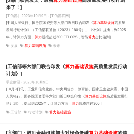
[6部门联合发文：最新
算
力
基础设施
高质量发展行动计划
来了！]
[工信部] · 2023年10月9日
· [工信部官网]
[中国人民银行、国务院国资委等六部门近日联合印发《
算
力
基础设施
高质量
发展行动计划》（工信部联通信〔2023〕180号）。《计划》提出，到2025
年，计算力方面，
算
力
规模超过300 EFLOPS，智能
算
力
占比达到]
发展
算力基础设施
未来
[工信部等六部门联合印发《
算
力
基础设施
高质量发展行动
计划》]
零壹财经 · 2023年10月9日
[10月9日讯，工业和信息化部、中央网信办、教育部、国家卫生健康委、中国
人民银行、国务院国资委等六部门近日联合印发《
算
力
基础设施
高质量发展行
动计划》，提出到2025年，计算力方面，
算
力
规模超过300 ]
工信部
行动计划
算力基础设施
[六部门：鼓励金融机构加大对绿色低碳
算
力
基础设施
的信