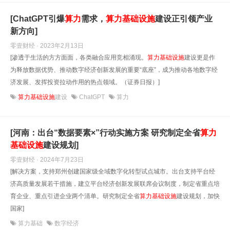
[ChatGPT引爆
算
力
需求，
算
力
基础设施
建设正引领产业
新方向]
零壹财经 · 2023年2月13日
[渗透于生活的方方面面，各类融合应用竞相涌现。
算
力
基础设施
建设更是作
为释放数据优势、推动数字经济创新发展的重要“底座”，成为推动各地数字经
济发展、发挥投资拉动作用的热点领域。（证券日报）]
算力基础设施
建设
ChatGPT
算力
[河南：出台“数据要素×”行动实施方案 研究制定全省
算
力
基础设施
建设规划]
零壹财经 · 2024年7月23日
[解决方案，支持郑州创建国家级全域数字化转型试点城市。出台支持平台经
济高质量发展若干措施，建立平台经济创新发展联席会议制度，制定省重点培
育企业、重点引进企业两个清单。研究制定全省
算
力
基础设施
建设规划，加快
国家]
算力基础
数字经济