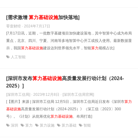
[需求激增
算
力
基础设施
加快落地]
零壹财经 · 2024年7月17日
[7月17日讯，近期，一批数字基建项目加快建设落地，其中智算中心成为布局
重点，北京、四川、宁夏、河南等多地智算中心开工或投入使用。最新数据显
示，我国
算
力
基础设施
建设达到世界领先水平，智能
算
力
规模占比]
人工智能
[深圳市发布
算
力
基础设施
高质量发展行动计划（2024-
2025）]
[深圳市工信局] · 2023年12月8日
· [深圳市工信局官网]
[【图片】来源 | 深圳市工信局 12月5日，深圳市工信局近日发布《深圳市
算
力
基础设施
高质量发展行动计划（2024-2025）》（深工信〔2023〕300
号）。《计划》从统筹优化
算
力
基础设施
、布局打造]
深圳
算力
算力设施
算力基础
智能