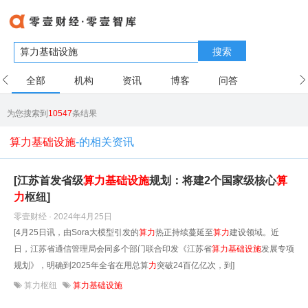
搜索
全部
机构
资讯
博客
问答
用户
为您搜索到
10547
条结果
算力基础设施
-的相关资讯
[江苏首发省级
算
力
基础设施
规划：将建2个国家级核心
算
力
枢纽]
零壹财经 · 2024年4月25日
[4月25日讯，由Sora大模型引发的
算
力
热正持续蔓延至
算
力
建设领域。近
日，江苏省通信管理局会同多个部门联合印发《江苏省
算
力
基础设施
发展专项
规划》，明确到2025年全省在用总算
力
突破24百亿亿次，到]
算力枢纽
算力基础设施