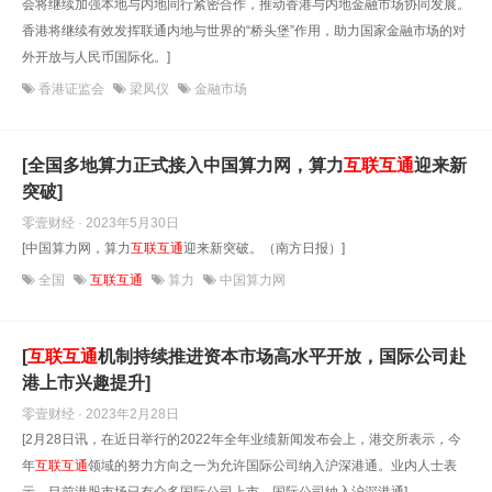
会将继续加强本地与内地同行紧密合作，推动香港与内地金融市场协同发展。
香港将继续有效发挥联通内地与世界的“桥头堡”作用，助力国家金融市场的对
外开放与人民币国际化。]
香港证监会
梁凤仪
金融市场
[全国多地算力正式接入中国算力网，算力
互联互通
迎来新
突破]
零壹财经 · 2023年5月30日
[中国算力网，算力
互联互通
迎来新突破。（南方日报）]
全国
互联互通
算力
中国算力网
[
互联互通
机制持续推进资本市场高水平开放，国际公司赴
港上市兴趣提升]
零壹财经 · 2023年2月28日
[2月28日讯，在近日举行的2022年全年业绩新闻发布会上，港交所表示，今
年
互联互通
领域的努力方向之一为允许国际公司纳入沪深港通。业内人士表
示，目前港股市场已有众多国际公司上市，国际公司纳入沪深港通]