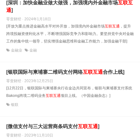
[深圳：加快金融业做大做强，加强境内外金融市场
互联互
通
]
零壹财经 · 2024年1月18日
[开放为重点推进金融高水平对外开放，加强境内外金融市场
互联互通
，提升
跨境投融资便利化水平，不断增强国际竞争力和影响力。要坚持党中央对金融
工作的集中统一领导，切实增强金融思维和金融工作能力，加强金融干部]
金融业
金融
[银联国际与柬埔寨二维码支付网络
互联互通
合作上线]
零壹财经 · 2023年12月25日
[12月22日，银联国际与柬埔寨央行在金边共同宣布，银联与柬埔寨支付系统
Bakong跨境二维码业务
互联互通
项目上线。（中国金融杂志）]
银联
[微信支付与三大运营商条码支付
互联互通
]
零壹财经 · 2023年11月10日