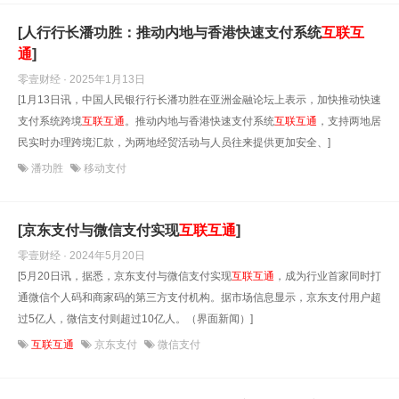
[人行行长潘功胜：推动内地与香港快速支付系统
互联互
通
]
零壹财经 · 2025年1月13日
[1月13日讯，中国人民银行行长潘功胜在亚洲金融论坛上表示，加快推动快速
支付系统跨境
互联互通
。推动内地与香港快速支付系统
互联互通
，支持两地居
民实时办理跨境汇款，为两地经贸活动与人员往来提供更加安全、]
潘功胜
移动支付
[京东支付与微信支付实现
互联互通
]
零壹财经 · 2024年5月20日
[5月20日讯，据悉，京东支付与微信支付实现
互联互通
，成为行业首家同时打
通微信个人码和商家码的第三方支付机构。据市场信息显示，京东支付用户超
过5亿人，微信支付则超过10亿人。（界面新闻）]
互联互通
京东支付
微信支付