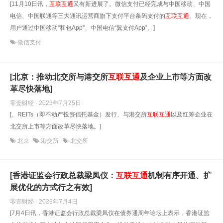
[11月10日讯，
互联互通
又有新进展了。微信支付已经完成与中国移动、中国
电信、中国联通等三大通讯运营商旗下支付平台条码支付的
互联互通
。现在，
用户通过中国移动“和包App”、中国电信“翼支付App”、]
微信支付
[北京：推动北交所与港交所
互联互通
及企业上市等方面改
革尽快落地]
零壹财经 · 2023年7月25日
[、REITs（即不动产投资信托基金）发行、与港交所
互联互通
以及红筹企业在
北交所上市等方面改革尽快落地。]
北京
港交所
北交所
[香港证监会行政总裁梁凤仪：
互联互通
机制有序开通、扩
展优化的方式行之有效]
零壹财经 · 2023年7月4日
[7月4日讯，香港证监会行政总裁梁凤仪在债券通周年论坛上表示，香港证监