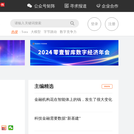
公众号矩阵
寻求报道
企业合作
务
登录
注册
热搜
:
Sora
大模型
字节跳动
数字竞争力
主编精选
more
金融机构花在智能体上的钱，发生了很大变化
科技金融需要数据“新基建”