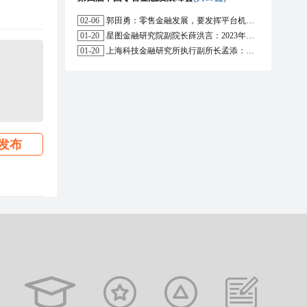
02-06
郭田勇：零售金融发展，要发挥平台机构的作用
01-20
星图金融研究院副院长薛洪言：2023年消费信贷或迎来新起点
01-20
上海科技金融研究所执行副所长孟添：开放银行与嵌入式金融为数字普惠金融带来更大发展空间
发布