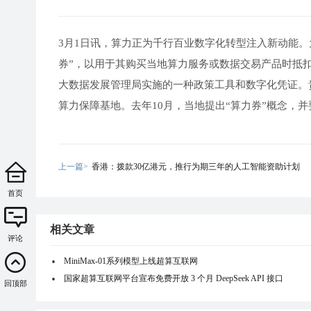
3月1日讯，算力正为千行百业数字化转型注入新动能。
券”，以用于其购买当地算力服务或数据交易产品时抵
大数据发展管理局实施的一种政策工具和数字化凭证。
算力保障基地。去年10月，当地提出“算力券”概念，并
上一篇>
香港：拨款30亿港元，推行为期三年的人工智能资助计划
首页
相关文章
评论
MiniMax-01系列模型上线超算互联网
国家超算互联网平台宣布免费开放 3 个月 DeepSeek API 接口
回顶部