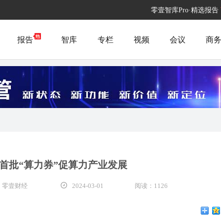
零壹智库Pro·精选报告
报告
智库
专栏
视频
会议
商
首批“算力券”促算力产业发展
 零壹财经
2024-03-01
阅读：1126