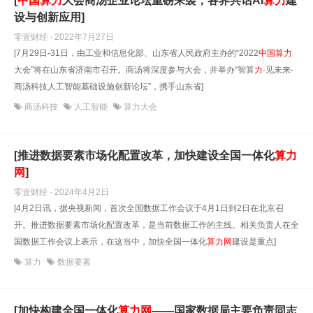
[
中国
算
力
大会商汤企业论坛重磅来袭，各界共话AI
算
力
建
设与创新应用]
零壹财经 · 2022年7月27日
[7月29日-31日，由工业和信息化部、山东省人民政府主办的“2022
中国
算
力
大会”将在山东省济南市召开。商汤将深度参与大会，并举办“智算
力
·见未来-
商汤科技人工智能基础设施创新论坛”，携手山东省]
商汤科技
人工智能
算力大会
[推进数据要素市场化配置改革，加快建设全国一体化
算
力
网
]
零壹财经 · 2024年4月2日
[4月2日讯，据央视新闻，首次全国数据工作会议于4月1日到2日在北京召
开。推进数据要素市场化配置改革，是当前数据工作的主线。相关负责人在全
国数据工作会议上表示，在这当中，加快全国一体化
算
力
网
建设是重点]
算力
数据要素
[加快构建全国一体化
算
力
网
——国家数据局主要负责同志