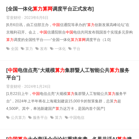
[全国一体化
算
力
算
网
调度平台正式发布]
零壹财经 · 2023年6月6日
[6月6日讯，由工信部主办，
中国
信通院等承办的“
算
力
创新发展高峰论坛”在
京顺利召开。会上，
中国
信通院联合
中国
电信共同发布我国首个实现多元异构
算
力
调度的全国性平台——“全国一体化
算
力
算
网
调度平台（1.0]
全国
算力
发布
一体化
平台
[
中国
电信点亮“大规模
算
力
集群暨人工智能公共
算
力
服务
平台”]
零壹财经 · 2024年1月24日
[1月22日上午，
中国
电信点亮“大规模
算
力
集群暨人工智能公共
算
力
服务平
台”，2024年上半年将在上海规划建设15,000卡的智算集群，总算
力
超
4,500P。其中，单池新建国产
算
力达万卡，是国内首个国产]
公共算力
服务平台
算力
中国电信