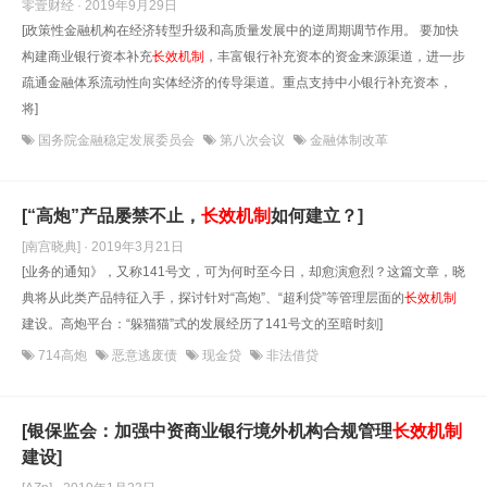
零壹财经 · 2019年9月29日
[政策性金融机构在经济转型升级和高质量发展中的逆周期调节作用。 要加快
构建商业银行资本补充
长效机制
，丰富银行补充资本的资金来源渠道，进一步
疏通金融体系流动性向实体经济的传导渠道。重点支持中小银行补充资本，
将]
国务院金融稳定发展委员会
第八次会议
金融体制改革
[“高炮”产品屡禁不止，
长效机制
如何建立？]
[南宫晓典] · 2019年3月21日
[业务的通知》，又称141号文，可为何时至今日，却愈演愈烈？这篇文章，晓
典将从此类产品特征入手，探讨针对“高炮”、“超利贷”等管理层面的
长效机制
建设。高炮平台：“躲猫猫”式的发展经历了141号文的至暗时刻]
714高炮
恶意逃废债
现金贷
非法借贷
[银保监会：加强中资商业银行境外机构合规管理
长效机制
建设]