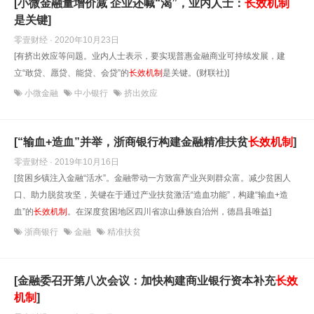
[小微金融量增价减 企业还喊“渴”，业内人士：
长效机制
是关键]
零壹财经 · 2020年10月23日
[有挤出效应等问题。业内人士表示，要实现普惠金融商业可持续发展，建
立“敢贷、愿贷、能贷、会贷”的
长效机制
是关键。(财联社)]
小微金融
中小银行
挤出效应
[“输血+造血”并举，浙商银行构建金融精准扶贫
长效机制
]
零壹财经 · 2019年10月16日
[贫困乡镇注入金融“活水”。金融带动一方致富产业兴则群众富。减少贫困人
口、助力脱贫攻坚，关键在于通过产业扶贫激活“造血功能”，构建“输血+造
血”的
长效机制
。在深度贫困地区四川省凉山彝族自治州，德昌县唯益]
浙商银行
金融
精准扶贫
[金融委召开第八次会议：加快构建商业银行资本补充
长效
机制
]