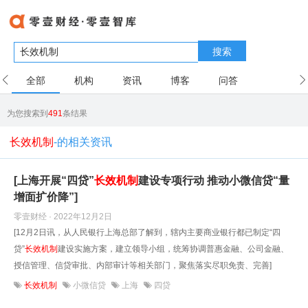
搜索
全部
机构
资讯
博客
问答
用户
为您搜索到
491
条结果
长效机制
-的相关资讯
[上海开展“四贷”
长效机制
建设专项行动 推动小微信贷“量
增面扩价降”]
零壹财经 · 2022年12月2日
[12月2日讯，从人民银行上海总部了解到，辖内主要商业银行都已制定“四
贷”
长效机制
建设实施方案，建立领导小组，统筹协调普惠金融、公司金融、
授信管理、信贷审批、内部审计等相关部门，聚焦落实尽职免责、完善]
长效机制
小微信贷
上海
四贷