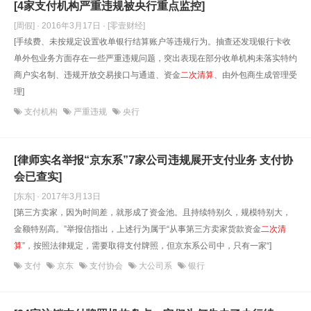
[4家支付机构严重违规被央行重点监控]
[周假] · 2016年3月17日
· [零壹财经]
[手续费、未按规定设置收单银行结算账户等违规行为。抽查还发现银行卡收
单外包业务方面存在一些严重违规问题，突出表现在部分收单机构未落实特约
商户实名制、违规开放交易接口与通道、资金
二次清算
、由外包商生成管理受
理]
支付机构
严重违规
央行
[律师实名举报“京东系”7家公司违规展开支付业务 支付协
会已查实]
[东东] · 2017年3月13日
[第三方卖家，因为时间差，就形成了资金池。且持续特别久，规模特别大，
金额特别高。”举报信指出，上述行为属于“从事第三方卖家货款资金
二次清
算
”，按照法律规定，需要取得支付牌照，但京东系公司中，只有一家“]
支付
京东
支付协会
大公司系
银行