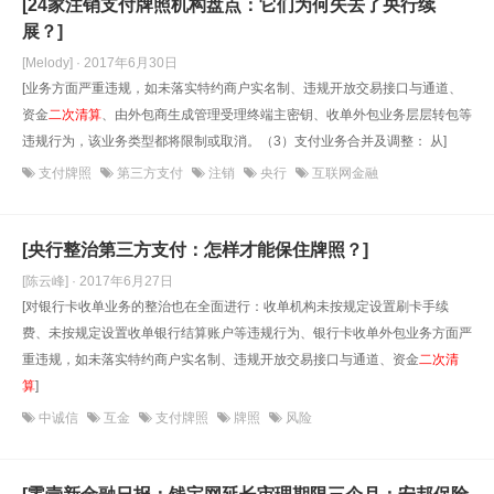
[24家注销支付牌照机构盘点：它们为何失去了央行续
展？]
[Melody] · 2017年6月30日
[业务方面严重违规，如未落实特约商户实名制、违规开放交易接口与通道、
资金
二次清算
、由外包商生成管理受理终端主密钥、收单外包业务层层转包等
违规行为，该业务类型都将限制或取消。（3）支付业务合并及调整： 从]
支付牌照
第三方支付
注销
央行
互联网金融
[央行整治第三方支付：怎样才能保住牌照？]
[陈云峰] · 2017年6月27日
[对银行卡收单业务的整治也在全面进行：收单机构未按规定设置刷卡手续
费、未按规定设置收单银行结算账户等违规行为、银行卡收单外包业务方面严
重违规，如未落实特约商户实名制、违规开放交易接口与通道、资金
二次清
算
]
中诚信
互金
支付牌照
牌照
风险