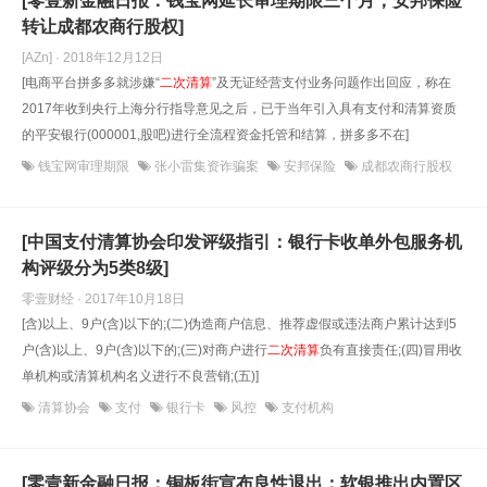
[零壹新金融日报：钱宝网延长审理期限三个月；安邦保险
转让成都农商行股权]
[AZn] · 2018年12月12日
[电商平台拼多多就涉嫌“
二次清算
”及无证经营支付业务问题作出回应，称在
2017年收到央行上海分行指导意见之后，已于当年引入具有支付和清算资质
的平安银行(000001,股吧)进行全流程资金托管和结算，拼多多不在]
钱宝网审理期限
张小雷集资诈骗案
安邦保险
成都农商行股权
[中国支付清算协会印发评级指引：银行卡收单外包服务机
构评级分为5类8级]
零壹财经 · 2017年10月18日
[含)以上、9户(含)以下的;(二)伪造商户信息、推荐虚假或违法商户累计达到5
户(含)以上、9户(含)以下的;(三)对商户进行
二次清算
负有直接责任;(四)冒用收
单机构或清算机构名义进行不良营销;(五)]
清算协会
支付
银行卡
风控
支付机构
[零壹新金融日报：铜板街宣布良性退出；软银推出内置区