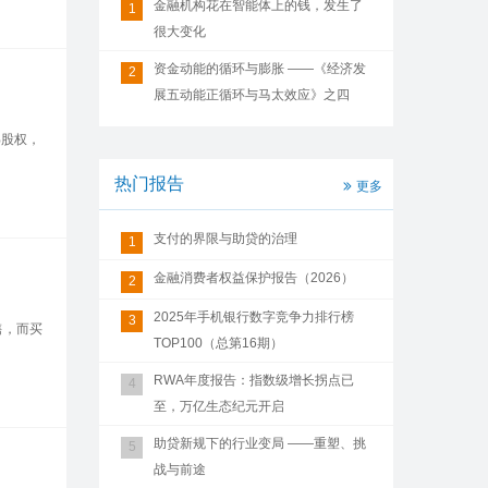
金融机构花在智能体上的钱，发生了
1
很大变化
资金动能的循环与膨胀 ——《经济发
2
展五动能正循环与马太效应》之四
%股权，
热门报告
更多
支付的界限与助贷的治理
1
金融消费者权益保护报告（2026）
2
2025年手机银行数字竞争力排行榜
3
售，而买
TOP100（总第16期）
RWA年度报告：指数级增长拐点已
4
至，万亿生态纪元开启
助贷新规下的行业变局 ——重塑、挑
5
战与前途