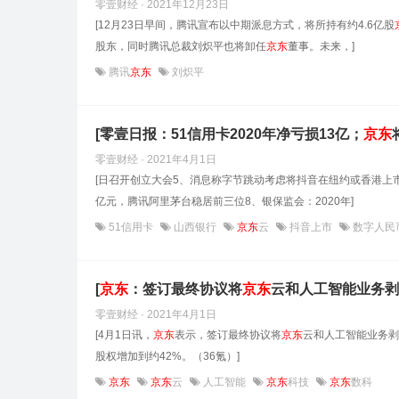
零壹财经 · 2021年12月23日
[12月23日早间，腾讯宣布以中期派息方式，将所持有约4.6亿股
股东，同时腾讯总裁刘炽平也将卸任
京东
董事。未来，]
腾讯
京东
刘炽平
[零壹日报：51信用卡2020年净亏损13亿；
京东
零壹财经 · 2021年4月1日
[日召开创立大会5、消息称字节跳动考虑将抖音在纽约或香港上
亿元，腾讯阿里茅台稳居前三位8、银保监会：2020年]
51信用卡
山西银行
京东
云
抖音上市
数字人民
[
京东
：签订最终协议将
京东
云和人工智能业务剥
零壹财经 · 2021年4月1日
[4月1日讯，
京东
表示，签订最终协议将
京东
云和人工智能业务剥
股权增加到约42%。（36氪）]
京东
京东
云
人工智能
京东
科技
京东
数科