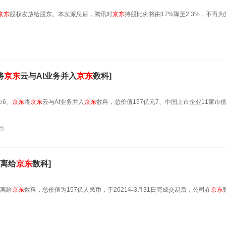
京东
股权发放给股东。本次派息后，腾讯对
京东
持股比例将由17%降至2.3%，不再
将
京东
云与AI业务并入
京东
数科]
市6、
京东
将
京东
云与AI业务并入
京东
数科，总价值157亿元7、中国上市企业11家市值
币
离给
京东
数科]
离给
京东
数科，总价值为157亿人民币，于2021年3月31日完成交易后，公司在
京东