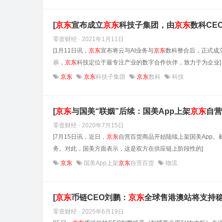
[
京东
宣布成立
京东
科技子集团，由
京东
数科CE
零壹财经 · 2021年1月11日
[1月11日讯，
京东
宣布将云与AI业务与
京东
数科整合后，正式成
示，
京东
科技定位于最专注产业的数字合作伙伴，致力于为企业]
京东
京东
科技子集团
京东
数科
科技
[
京东
与国美“联姻”后续：国美App上架
京东
自营
零壹财经 · 2020年7月15日
[7月15日讯，近日，
京东
自营百货商品开始陆续上架国美App。
务。对此，国美方面表示，这是双方在供应链上阶段性的]
京东
国美App上架
京东
自营百货
物流
[
京东
币链CEO刘鹏：
京东
全球售港澳站将支持稳
零壹财经 · 2025年6月19日