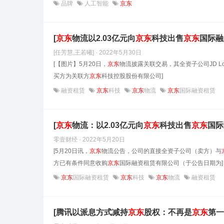
品牌
人工智能
京东
[
京东
物流以2.03亿元向
京东
科技出售
京东
国际融
[任芳慧,王若曦] · 2022年5月30日
[【图片】5月20日，
京东
物流披露关联交易，其全资子公司JD Logi
买方为关联方
京东
科技控股股份有限公司]
融资租赁
京东
科技
京东
物流
京东
国际融资租赁
[
京东
物流：以2.03亿元向
京东
科技出售
京东
国际
零壹财经 · 2022年5月20日
[5月20日讯，
京东
物流公告，公司的直接全资子公司（卖方）与
方已有条件同意收购
京东
国际融资租赁有限公司（于公告日期为]
京东
国际融资租赁
京东
科技
京东
物流
融资租赁
[腾讯以派息方式减持
京东
股权：不再是
京东
第一