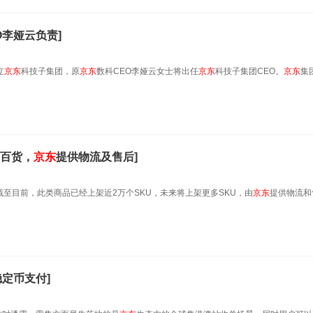
O李娅云负责]
立
京东
科技子集团，原
京东
数科CEO李娅云女士将出任
京东
科技子集团CEO。
京东
集
百货，
京东
提供物流及售后]
截至目前，此类商品已经上架近2万个SKU，未来将上架更多SKU，由
京东
提供物流和
定币支付]