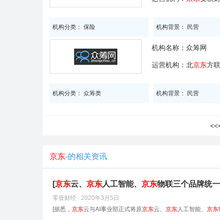
机构分类： 保险
机构背景： 民营
机构名称：
众筹网
运营机构：北
京东
方
机构分类： 众筹类
机构背景： 民营
<
京东
-的相关资讯
[
京东
云、
京东
人工智能、
京东
物联三个品牌统一
零壹财经 · 2020年3月5日
[据悉，
京东
云与AI事业部正式将原
京东
云、
京东
人工智能、
京东