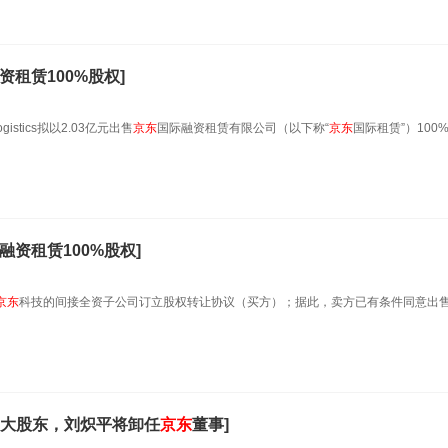
资租赁100%股权]
stics拟以2.03亿元出售
京东
国际融资租赁有限公司（以下称“
京东
国际租赁”）100
融资租赁100%股权]
京东
科技的间接全资子公司订立股权转让协议（买方）；据此，卖方已有条件同意出
大股东，刘炽平将卸任
京东
董事]