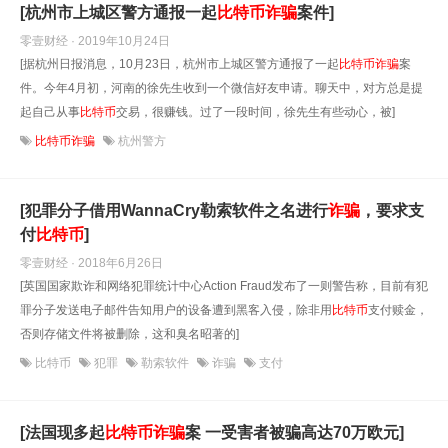
[杭州市上城区警方通报一起
比特币
诈骗
案件]
零壹财经 · 2019年10月24日
[据杭州日报消息，10月23日，杭州市上城区警方通报了一起
比特币
诈骗
案
件。今年4月初，河南的徐先生收到一个微信好友申请。聊天中，对方总是提
起自己从事
比特币
交易，很赚钱。过了一段时间，徐先生有些动心，被]
比特币诈骗
杭州警方
[犯罪分子借用WannaCry勒索软件之名进行
诈骗
，要求支
付
比特币
]
零壹财经 · 2018年6月26日
[英国国家欺诈和网络犯罪统计中心Action Fraud发布了一则警告称，目前有犯
罪分子发送电子邮件告知用户的设备遭到黑客入侵，除非用
比特币
支付赎金，
否则存储文件将被删除，这和臭名昭著的]
比特币
犯罪
勒索软件
诈骗
支付
[法国现多起
比特币
诈骗
案 一受害者被骗高达70万欧元]