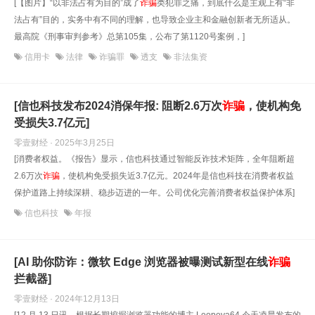
[【图片】“以非法占有为目的”成了
诈骗
类犯罪之痛，到底什么是主观上有“非
法占有”目的，实务中有不同的理解，也导致企业主和金融创新者无所适从。
最高院《刑事审判参考》总第105集，公布了第1120号案例，]
信用卡
法律
诈骗罪
透支
非法集资
[信也科技发布2024消保年报: 阻断2.6万次
诈骗
，使机构免
受损失3.7亿元]
零壹财经 · 2025年3月25日
[消费者权益。《报告》显示，信也科技通过智能反诈技术矩阵，全年阻断超
2.6万次
诈骗
，使机构免受损失近3.7亿元。2024年是信也科技在消费者权益
保护道路上持续深耕、稳步迈进的一年。公司优化完善消费者权益保护体系]
信也科技
年报
[AI 助你防诈：微软 Edge 浏览器被曝测试新型在线
诈骗
拦截器]
零壹财经 · 2024年12月13日
[12 月 13 日讯，根据长期挖掘浏览器功能的博主 Leopeva64 今天凌晨发布的