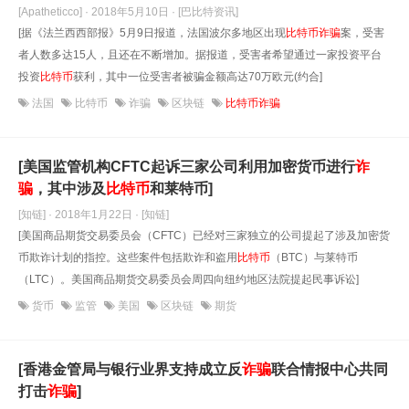
[Apatheticco] · 2018年5月10日
· [巴比特资讯]
[据《法兰西西部报》5月9日报道，法国波尔多地区出现
比特币
诈骗
案，受害
者人数多达15人，且还在不断增加。据报道，受害者希望通过一家投资平台
投资
比特币
获利，其中一位受害者被骗金额高达70万欧元(约合]
法国
比特币
诈骗
区块链
比特币诈骗
[美国监管机构CFTC起诉三家公司利用加密货币进行
诈
骗
，其中涉及
比特币
和莱特币]
[知链] · 2018年1月22日
· [知链]
[美国商品期货交易委员会（CFTC）已经对三家独立的公司提起了涉及加密货
币欺诈计划的指控。这些案件包括欺诈和盗用
比特币
（BTC）与莱特币
（LTC）。美国商品期货交易委员会周四向纽约地区法院提起民事诉讼]
货币
监管
美国
区块链
期货
[香港金管局与银行业界支持成立反
诈骗
联合情报中心共同
打击
诈骗
]