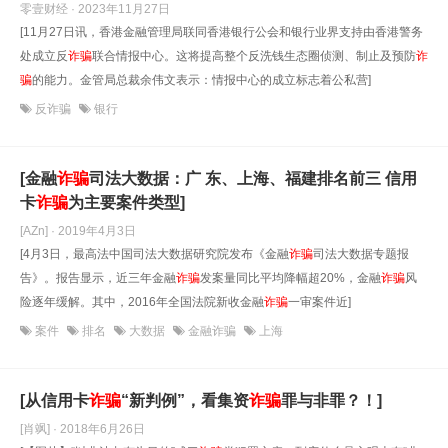
零壹财经 · 2023年11月27日
[11月27日讯，香港金融管理局联同香港银行公会和银行业界支持由香港警务
处成立反
诈骗
联合情报中心。这将提高整个反洗钱生态圈侦测、制止及预防
诈
骗
的能力。金管局总裁余伟文表示：情报中心的成立标志着公私营]
反诈骗
银行
[金融
诈骗
司法大数据：广 东、上海、福建排名前三 信用
卡
诈骗
为主要案件类型]
[AZn] · 2019年4月3日
[4月3日，最高法中国司法大数据研究院发布《金融
诈骗
司法大数据专题报
告》。报告显示，近三年金融
诈骗
发案量同比平均降幅超20%，金融
诈骗
风
险逐年缓解。其中，2016年全国法院新收金融
诈骗
一审案件近]
案件
排名
大数据
金融诈骗
上海
[从信用卡
诈骗
“新判例”，看集资
诈骗
罪与非罪？！]
[肖飒] · 2018年6月26日