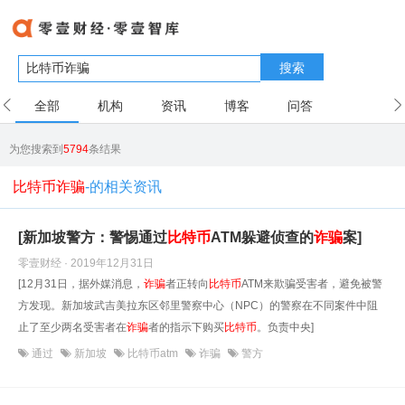
搜索
全部
机构
资讯
博客
问答
用户
为您搜索到
5794
条结果
比特币诈骗
-的相关资讯
[新加坡警方：警惕通过
比特币
ATM躲避侦查的
诈骗
案]
零壹财经 · 2019年12月31日
[12月31日，据外媒消息，
诈骗
者正转向
比特币
ATM来欺骗受害者，避免被警
方发现。新加坡武吉美拉东区邻里警察中心（NPC）的警察在不同案件中阻
止了至少两名受害者在
诈骗
者的指示下购买
比特币
。负责中央]
通过
新加坡
比特币atm
诈骗
警方