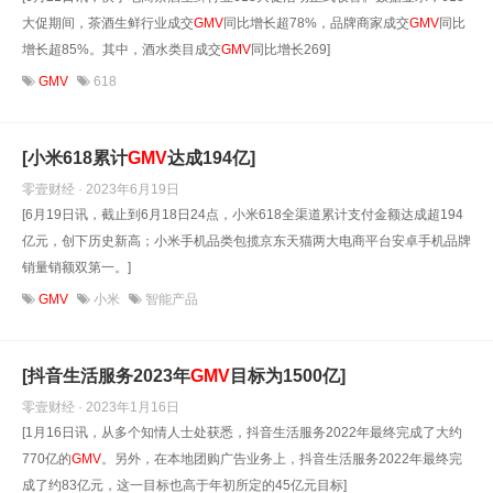
大促期间，茶酒生鲜行业成交
GMV
同比增长超78%，品牌商家成交
GMV
同比
增长超85%。其中，酒水类目成交
GMV
同比增长269]
GMV
618
[小米618累计
GMV
达成194亿]
零壹财经 · 2023年6月19日
[6月19日讯，截止到6月18日24点，小米618全渠道累计支付金额达成超194
亿元，创下历史新高；小米手机品类包揽京东天猫两大电商平台安卓手机品牌
销量销额双第一。]
GMV
小米
智能产品
[抖音生活服务2023年
GMV
目标为1500亿]
零壹财经 · 2023年1月16日
[1月16日讯，从多个知情人士处获悉，抖音生活服务2022年最终完成了大约
770亿的
GMV
。另外，在本地团购广告业务上，抖音生活服务2022年最终完
成了约83亿元，这一目标也高于年初所定的45亿元目标]