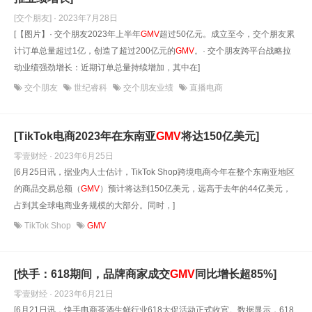
[交个朋友] · 2023年7月28日
[【图片】· 交个朋友2023年上半年
GMV
超过50亿元。成立至今，交个朋友累
计订单总量超过1亿，创造了超过200亿元的
GMV
。· 交个朋友跨平台战略拉
动业绩强劲增长：近期订单总量持续增加，其中在]
交个朋友
世纪睿科
交个朋友业绩
直播电商
[TikTok电商2023年在东南亚
GMV
将达150亿美元]
零壹财经 · 2023年6月25日
[6月25日讯，据业内人士估计，TikTok Shop跨境电商今年在整个东南亚地区
的商品交易总额（
GMV
）预计将达到150亿美元，远高于去年的44亿美元，
占到其全球电商业务规模的大部分。同时，]
TikTok Shop
GMV
[快手：618期间，品牌商家成交
GMV
同比增长超85%]
零壹财经 · 2023年6月21日
[6月21日讯，快手电商茶酒生鲜行业618大促活动正式收官。数据显示，618