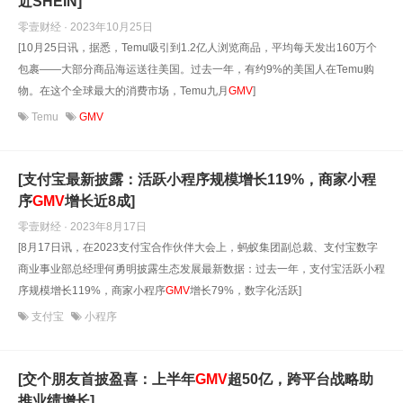
近SHEIN]
零壹财经 · 2023年10月25日
[10月25日讯，据悉，Temu吸引到1.2亿人浏览商品，平均每天发出160万个
包裹——大部分商品海运送往美国。过去一年，有约9%的美国人在Temu购
物。在这个全球最大的消费市场，Temu九月
GMV
]
Temu
GMV
[支付宝最新披露：活跃小程序规模增长119%，商家小程
序
GMV
增长近8成]
零壹财经 · 2023年8月17日
[8月17日讯，在2023支付宝合作伙伴大会上，蚂蚁集团副总裁、支付宝数字
商业事业部总经理何勇明披露生态发展最新数据：过去一年，支付宝活跃小程
序规模增长119%，商家小程序
GMV
增长79%，数字化活跃]
支付宝
小程序
[交个朋友首披盈喜：上半年
GMV
超50亿，跨平台战略助
推业绩增长]