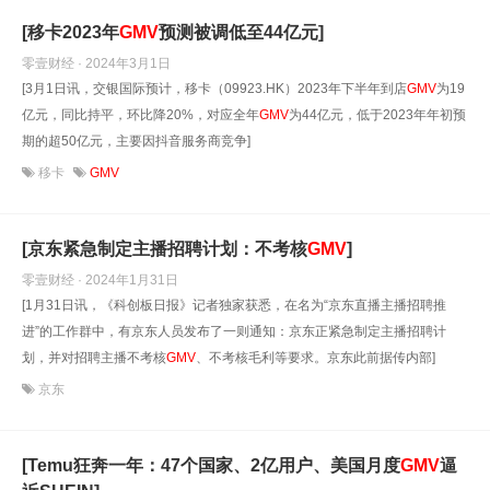
[移卡2023年
GMV
预测被调低至44亿元]
零壹财经 · 2024年3月1日
[3月1日讯，交银国际预计，移卡（09923.HK）2023年下半年到店
GMV
为19
亿元，同比持平，环比降20%，对应全年
GMV
为44亿元，低于2023年年初预
期的超50亿元，主要因抖音服务商竞争]
移卡
GMV
[京东紧急制定主播招聘计划：不考核
GMV
]
零壹财经 · 2024年1月31日
[1月31日讯，《科创板日报》记者独家获悉，在名为“京东直播主播招聘推
进”的工作群中，有京东人员发布了一则通知：京东正紧急制定主播招聘计
划，并对招聘主播不考核
GMV
、不考核毛利等要求。京东此前据传内部]
京东
[Temu狂奔一年：47个国家、2亿用户、美国月度
GMV
逼