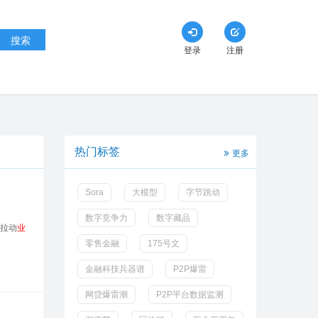
搜索
登录
注册
热门标签
更多
Sora
大模型
字节跳动
数字竞争力
数字藏品
拉动
业
零售金融
175号文
金融科技兵器谱
P2P爆雷
网贷爆雷潮
P2P平台数据监测