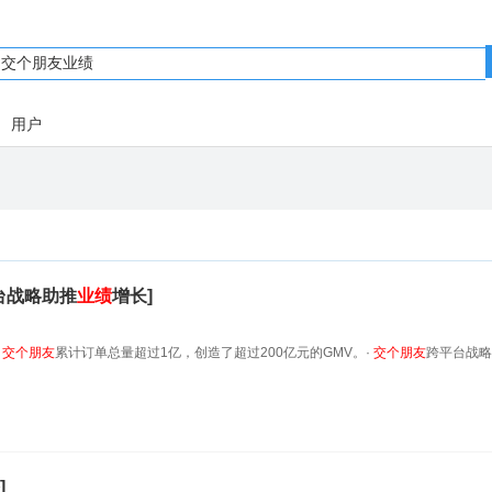
用户
台战略助推
业绩
增长]
，
交
个
朋友
累计订单总量超过1亿，创造了超过200亿元的GMV。·
交
个
朋友
跨平台战略
]