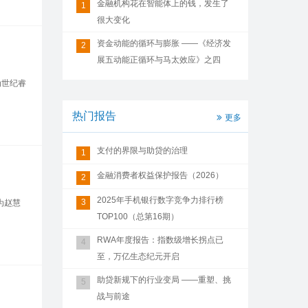
金融机构花在智能体上的钱，发生了
1
很大变化
资金动能的循环与膨胀 ——《经济发
2
展五动能正循环与马太效应》之四
为世纪睿
热门报告
更多
支付的界限与助贷的治理
1
金融消费者权益保护报告（2026）
2
2025年手机银行数字竞争力排行榜
3
为赵慧
TOP100（总第16期）
RWA年度报告：指数级增长拐点已
4
至，万亿生态纪元开启
助贷新规下的行业变局 ——重塑、挑
5
战与前途