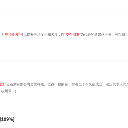
名“
交
个
朋友
”可以提升关注度和知名度，以“
交
个
朋友
”为代表的新媒体业务，可以成
友
广告策划有限公司全资持股。值得一提的是，后者也于不久前成立，法定代表人同
杭州禾丁]
109%]