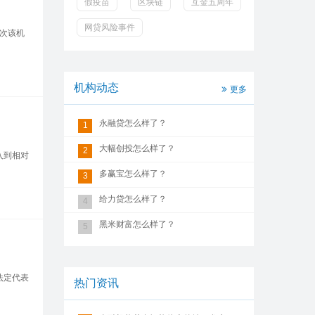
假疫苗
区块链
互金五周年
网贷风险事件
次该机
机构动态
更多
永融贷怎么样了？
1
大幅创投怎么样了？
2
入到相对
多赢宝怎么样了？
3
给力贷怎么样了？
4
黑米财富怎么样了？
5
法定代表
热门资讯