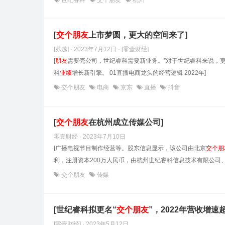
世纪睿科
交个朋友
杭州
[
交
个
朋友
上市梦圆，更大的空间来了]
[苏越] · 2023年7月12日
· [零壹财经]
[
朋友
需要壳公司，世纪睿科需要新业务。”对于世纪睿科来说，更
科
业绩
增长新引擎。 01直播电商龙头的经营逻辑 2022年]
交个朋友
电商
京东
直播
抖音
[
交
个
朋友
在杭州成立传媒公司]
零壹财经 · 2023年7月10日
[广播电视节目制作经营等。股东信息显示，该公司由北京
交
个
朋
利，注册资本200万人民币，由杭州世纪睿科信息技术有限公司、
交个朋友
传媒
[世纪睿科拟更名“
交
个
朋友
”，2022年营收增速超
[零壹财经] · 2023年5月12日