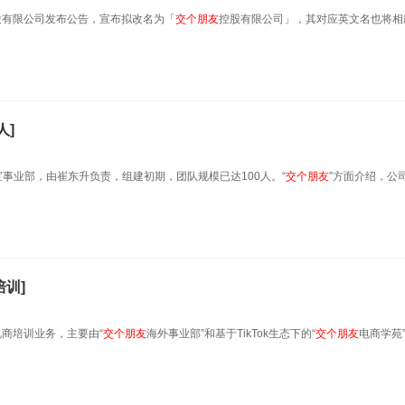
0）控股有限公司发布公告，宣布拟改名为「
交
个
朋友
控股有限公司」，其对应英文名也将相
人]
事业部，由崔东升负责，组建初期，团队规模已达100人。“
交
个
朋友
”方面介绍，公
训]
商培训业务，主要由“
交
个
朋友
海外事业部”和基于TikTok生态下的“
交
个
朋友
电商学苑