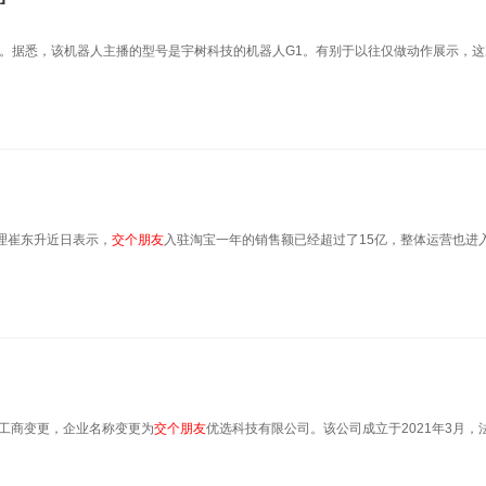
。据悉，该机器人主播的型号是宇树科技的机器人G1。有别于以往仅做动作展示，这
理崔东升近日表示，
交
个
朋友
入驻淘宝一年的销售额已经超过了15亿，整体运营也进
生工商变更，企业名称变更为
交
个
朋友
优选科技有限公司。该公司成立于2021年3月，