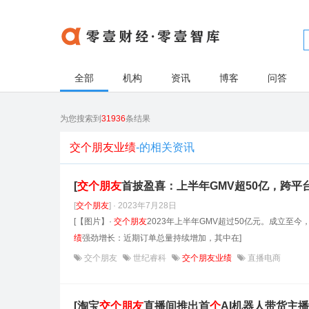
全部
机构
资讯
博客
问答
为您搜索到
31936
条结果
交个朋友业绩
-的相关资讯
[
交
个
朋友
首披盈喜：上半年GMV超50亿，跨平
[
交
个
朋友
] · 2023年7月28日
[【图片】·
交
个
朋友
2023年上半年GMV超过50亿元。成立至今
绩
强劲增长：近期订单总量持续增加，其中在]
交个朋友
世纪睿科
交个朋友业绩
直播电商
[淘宝
交
个
朋友
直播间推出首
个
AI机器人带货主播