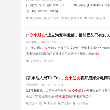
[【图片】来源 | 零壹财经 5月10日，世纪睿科（HK.0145
为「Be Friends Holding ]
世纪睿科
交个朋友
世纪睿科更名
营收
电商
[“
交
个
朋友
”成立淘宝事业部，目前团队已有100
零壹财经 · 2022年12月9日
[12月9日讯，“
交
个
朋友
”目前已经成立专注于淘宝直播业务的淘宝
宝事业部是深耕淘宝直播业务的必然组织升级，目前“
交
]
交个朋友
淘宝
[罗永浩入局Tik Tok，
交
个
朋友
将开启海外电商培
零壹财经 · 2022年11月29日
[11月29日讯，由罗永浩联合创立的
交
个
朋友
公司正在布局海外电
并且，36氪注意到杭州
交
个
朋友
教育科技有限公司]
海外电商
罗永浩
Tik Tok
交个朋友