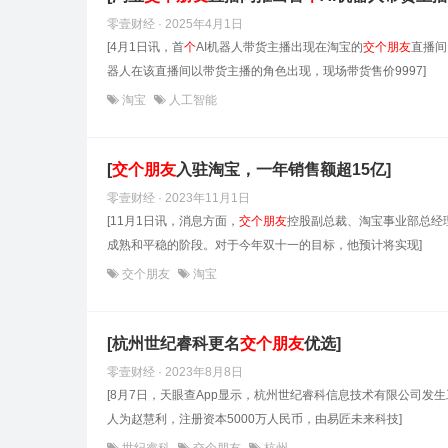
零壹财经 · 2025年4月1日
[4月1日讯，首
个
AI机器人带货主播出现在淘宝的
交
个
朋友
直播间
器人在该直播间以带货主播的角色出现，现场带货售价9997]
淘宝
人工智能
[
交
个
朋友
入驻淘宝，一年销售额超15亿]
零壹财经 · 2023年11月1日
[11月1日讯，消息方面，
交
个
朋友
控股副总裁、淘宝事业部总经
成熟和平稳的阶段。对于今年双十一的目标，他预计将实现]
交个朋友
淘宝
[杭州世纪睿科更名
交
个
朋友
优选]
零壹财经 · 2023年8月8日
[8月7日，天眼查App显示，杭州世纪睿科信息技术有限公司发
人为赵慧利，注册资本5000万人民币，由易匠未来科技]