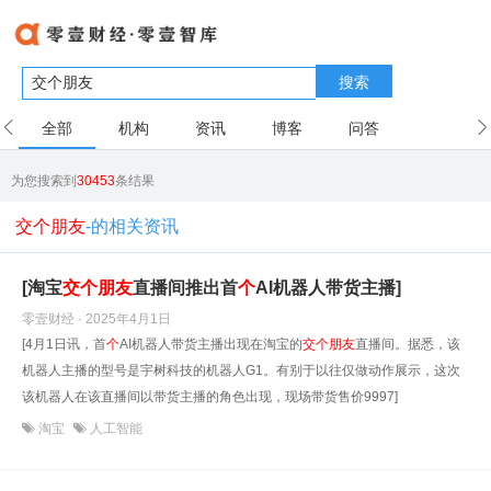
搜索
全部
机构
资讯
博客
问答
用户
为您搜索到
30453
条结果
交个朋友
-的相关资讯
[淘宝
交
个
朋友
直播间推出首
个
AI机器人带货主播]
零壹财经 · 2025年4月1日
[4月1日讯，首
个
AI机器人带货主播出现在淘宝的
交
个
朋友
直播间。据悉，该
机器人主播的型号是宇树科技的机器人G1。有别于以往仅做动作展示，这次
该机器人在该直播间以带货主播的角色出现，现场带货售价9997]
淘宝
人工智能