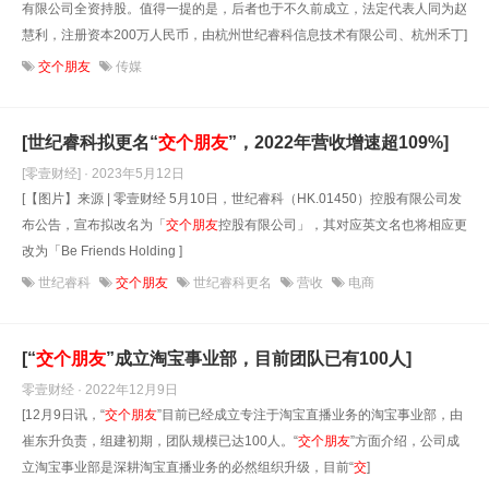
有限公司全资持股。值得一提的是，后者也于不久前成立，法定代表人同为赵
慧利，注册资本200万人民币，由杭州世纪睿科信息技术有限公司、杭州禾丁]
交个朋友
传媒
[世纪睿科拟更名“
交
个
朋友
”，2022年营收增速超109%]
[零壹财经] · 2023年5月12日
[【图片】来源 | 零壹财经 5月10日，世纪睿科（HK.01450）控股有限公司发
布公告，宣布拟改名为「
交
个
朋友
控股有限公司」，其对应英文名也将相应更
改为「Be Friends Holding ]
世纪睿科
交个朋友
世纪睿科更名
营收
电商
[“
交
个
朋友
”成立淘宝事业部，目前团队已有100人]
零壹财经 · 2022年12月9日
[12月9日讯，“
交
个
朋友
”目前已经成立专注于淘宝直播业务的淘宝事业部，由
崔东升负责，组建初期，团队规模已达100人。“
交
个
朋友
”方面介绍，公司成
立淘宝事业部是深耕淘宝直播业务的必然组织升级，目前“
交
]