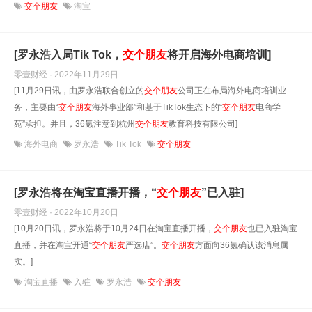
交个朋友
淘宝
[罗永浩入局Tik Tok，
交
个
朋友
将开启海外电商培训]
零壹财经 · 2022年11月29日
[11月29日讯，由罗永浩联合创立的
交
个
朋友
公司正在布局海外电商培训业
务，主要由“
交
个
朋友
海外事业部”和基于TikTok生态下的“
交
个
朋友
电商学
苑”承担。并且，36氪注意到杭州
交
个
朋友
教育科技有限公司]
海外电商
罗永浩
Tik Tok
交个朋友
[罗永浩将在淘宝直播开播，“
交
个
朋友
”已入驻]
零壹财经 · 2022年10月20日
[10月20日讯，罗永浩将于10月24日在淘宝直播开播，
交
个
朋友
也已入驻淘宝
直播，并在淘宝开通“
交
个
朋友
严选店”。
交
个
朋友
方面向36氪确认该消息属
实。]
淘宝直播
入驻
罗永浩
交个朋友