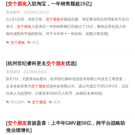
[
交
个
朋友
入驻淘宝，一年销售额超15亿]
零壹财经 · 2023年11月1日
[11月1日讯，消息方面，
交
个
朋友
控股副总裁、淘宝事业部总经理崔东升近日
表示，
交
个
朋友
入驻淘宝一年的销售额已经超过了15亿，整体运营也进入到
相对成熟和平稳的阶段。对于今年双十一的目标，他预计将实现]
交个朋友
淘宝
[杭州世纪睿科更名
交
个
朋友
优选]
零壹财经 · 2023年8月8日
[8月7日，天眼查App显示，杭州世纪睿科信息技术有限公司发生工商变更，
企业名称变更为
交
个
朋友
优选科技有限公司。该公司成立于2021年3月，法定
代表人为赵慧利，注册资本5000万人民币，由易匠未来科技]
世纪睿科
交个朋友
杭州
[
交
个
朋友
首披盈喜：上半年GMV超50亿，跨平台战略助
推业绩增长]