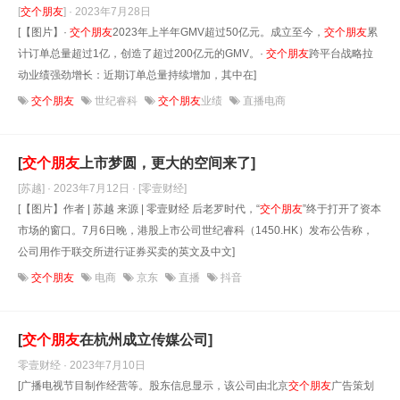
[
交
个
朋友
] · 2023年7月28日
[【图片】·
交
个
朋友
2023年上半年GMV超过50亿元。成立至今，
交
个
朋友
累
计订单总量超过1亿，创造了超过200亿元的GMV。·
交
个
朋友
跨平台战略拉
动业绩强劲增长：近期订单总量持续增加，其中在]
交个朋友
世纪睿科
交个朋友
业绩
直播电商
[
交
个
朋友
上市梦圆，更大的空间来了]
[苏越] · 2023年7月12日
· [零壹财经]
[【图片】作者 | 苏越 来源 | 零壹财经 后老罗时代，“
交
个
朋友
”终于打开了资本
市场的窗口。7月6日晚，港股上市公司世纪睿科（1450.HK）发布公告称，
公司用作于联交所进行证券买卖的英文及中文]
交个朋友
电商
京东
直播
抖音
[
交
个
朋友
在杭州成立传媒公司]
零壹财经 · 2023年7月10日
[广播电视节目制作经营等。股东信息显示，该公司由北京
交
个
朋友
广告策划