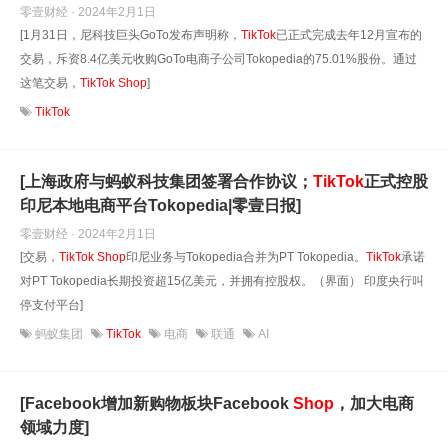
零壹财经 · 2024年2月1日
[1月31日，尼科技巨头GoTo发布声明称，
TikTok
已正式完成去年12月宣布的
交易，斥资8.4亿美元收购GoTo电商子公司Tokopedia的75.01%股份。通过
这笔交易，
TikTok
Shop
]
TikTok
[上海政府与蚂蚁科技集团签署合作协议；
TikTok
正式控股
印尼本地电商平台Tokopedia|零壹日报]
零壹财经 · 2024年2月1日
[交易，
TikTok
Shop
印尼业务与Tokopedia合并为PT Tokopedia。
TikTok
承诺
对PT Tokopedia长期投资超15亿美元，并拥有控股权。（界面） 印度央行叫
停支付平台]
蚂蚁集团
TikTok
电商
联通
AI
[Facebook增加新购物板块Facebook
Shop
，加大电商
领域力度]