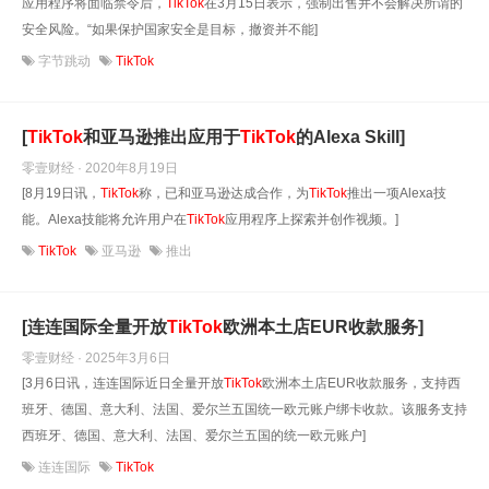
应用程序将面临禁令后，
TikTok
在3月15日表示，强制出售并不会解决所谓的
安全风险。“如果保护国家安全是目标，撤资并不能]
字节跳动
TikTok
[
TikTok
和亚马逊推出应用于
TikTok
的Alexa Skill]
零壹财经 · 2020年8月19日
[8月19日讯，
TikTok
称，已和亚马逊达成合作，为
TikTok
推出一项Alexa技
能。Alexa技能将允许用户在
TikTok
应用程序上探索并创作视频。]
TikTok
亚马逊
推出
[连连国际全量开放
TikTok
欧洲本土店EUR收款服务]
零壹财经 · 2025年3月6日
[3月6日讯，连连国际近日全量开放
TikTok
欧洲本土店EUR收款服务，支持西
班牙、德国、意大利、法国、爱尔兰五国统一欧元账户绑卡收款。该服务支持
西班牙、德国、意大利、法国、爱尔兰五国的统一欧元账户]
连连国际
TikTok