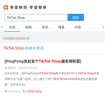
搜索
全部
机构
资讯
博客
问答
用户
为您搜索到
316
条结果
TikTok Shop
-的相关资讯
[PingPong发起首个
TikTok
Shop
服务商联盟]
零壹财经 · 2024年3月29日
[3月29日讯，由PingPong与
TikTok
Shop
携手举办的“2024
TikTok
Shop
跨境
招商大会”在厦门召开。会上成立了首个聚焦
TikTok
Shop
商家的生态服务联
盟，并开设生态]
PingPong
TikTok
Shop