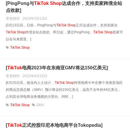
[PingPong与
TikTok
Shop
达成合作，支持卖家跨境全站
点收款]
零壹财经 · 2024年3月13日
[3月13日讯，日前，PingPong与
TikTok
Shop
正式达成合作，支持卖家在
TikTok
Shop
跨境全站点收款。即日起，通过PingPong，
TikTok
Shop
卖家可
以在马来西亚、]
TikTok
Shop
[
TikTok
电商2023年在东南亚GMV将达150亿美元]
零壹财经 · 2023年6月25日
[6月25日讯，据业内人士估计，
TikTok
Shop
跨境电商今年在整个东南亚地区
的商品交易总额（GMV）预计将达到150亿美元，远高于去年的44亿美元，
占到其全球电商业务规模的大部分。同时，]
TikTok
Shop
GMV
[
TikTok
正式控股印尼本地电商平台Tokopedia]