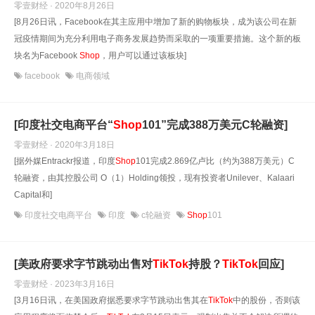
零壹财经 · 2020年8月26日
[8月26日讯，Facebook在其主应用中增加了新的购物板块，成为该公司在新
冠疫情期间为充分利用电子商务发展趋势而采取的一项重要措施。这个新的板
块名为Facebook
Shop
，用户可以通过该板块]
facebook
电商领域
[印度社交电商平台“
Shop
101”完成388万美元C轮融资]
零壹财经 · 2020年3月18日
[据外媒Entrackr报道，印度
Shop
101完成2.869亿卢比（约为388万美元）C
轮融资，由其控股公司 O（1）Holding领投，现有投资者Unilever、Kalaari
Capital和]
印度社交电商平台
印度
c轮融资
Shop
101
[美政府要求字节跳动出售对
TikTok
持股？
TikTok
回应]
零壹财经 · 2023年3月16日
[3月16日讯，在美国政府据悉要求字节跳动出售其在
TikTok
中的股份，否则该