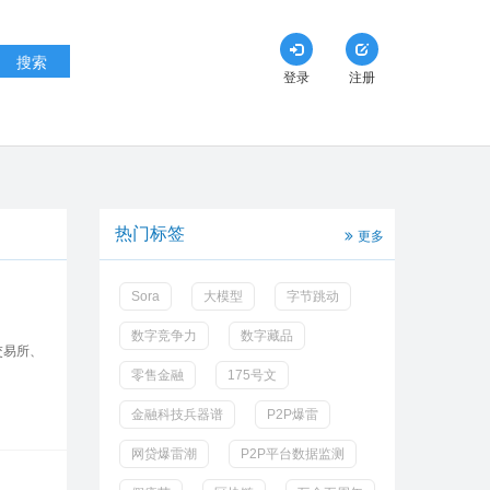
搜索
登录
注册
热门标签
更多
Sora
大模型
字节跳动
数字竞争力
数字藏品
交易所、
零售金融
175号文
金融科技兵器谱
P2P爆雷
网贷爆雷潮
P2P平台数据监测