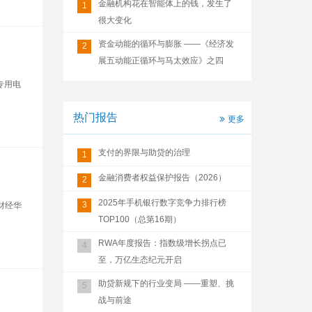
金融机构花在智能体上的钱，发生了
1
很大变化
资金动能的循环与膨胀 ——《经济发
2
展五动能正循环与马太效应》之四
专用电
热门报告
更多
支付的界限与助贷的治理
1
金融消费者权益保护报告（2026）
2
2025年手机银行数字竞争力排行榜
3
财经华
TOP100（总第16期）
RWA年度报告：指数级增长拐点已
4
至，万亿生态纪元开启
助贷新规下的行业变局 ——重塑、挑
5
战与前途