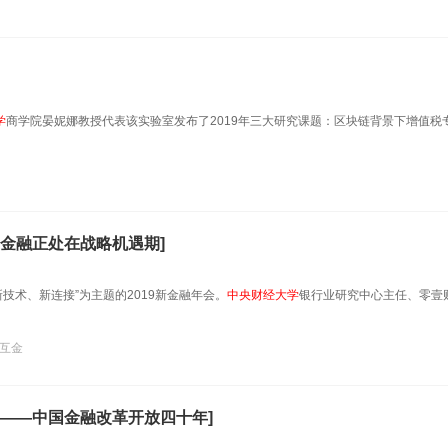
学
商学院晏妮娜教授代表该实验室发布了2019年三大研究课题：区块链背景下增值税
金融正处在战略机遇期]
新技术、新连接”为主题的2019新金融年会。
中央财经大学
银行业研究中心主任、零壹
互金
——中国金融改革开放四十年]