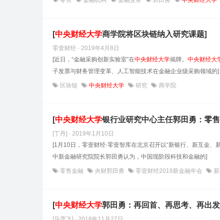
零售
金融机构
金融业务
郭田勇
中央财经大学
[
中央财经大学
商学院将区块链纳入研究课题]
零壹财经 · 2019年4月8日
[近日，“金融采购创新实验室”在
中央财经大学
揭牌。
中央财经大
子发票与财务管理变革、人工智能技术在金融企业级采购领域的]
区块链
中央财经大学
研究
商学院
[
中央财经大学
银行业研究中心主任郭田勇：零售
[丁丹] · 2019年1月10日
[1月10日，零壹财经·零壹智库在北京召开以“新银行、新互金、
中新金融研究院院长郭田勇认为，中国现阶段科技和金融的]
零售金融
央财郭田勇
零壹财经2019新金融年会
新
[
中央财经大学
郭田勇：再回首、再思考、再出发
[马雪飞] · 2018年11月27日