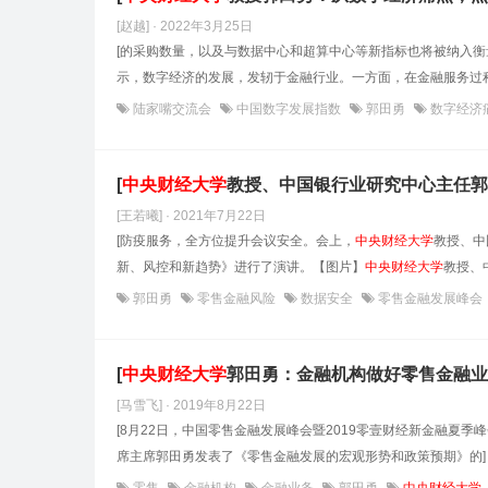
[赵越] · 2022年3月25日
[的采购数量，以及与数据中心和超算中心等新指标也将被纳入
示，数字经济的发展，发轫于金融行业。一方面，在金融服务过程
陆家嘴交流会
中国数字发展指数
郭田勇
数字经济
[
中央财经大学
教授、中国银行业研究中心主任郭
[王若曦] · 2021年7月22日
[防疫服务，全方位提升会议安全。会上，
中央财经大学
教授、中
新、风控和新趋势》进行了演讲。【图片】
中央财经大学
教授、
郭田勇
零售金融风险
数据安全
零售金融发展峰会
[
中央财经大学
郭田勇：金融机构做好零售金融业
[马雪飞] · 2019年8月22日
[8月22日，中国零售金融发展峰会暨2019零壹财经新金融夏季
席主席郭田勇发表了《零售金融发展的宏观形势和政策预期》的]