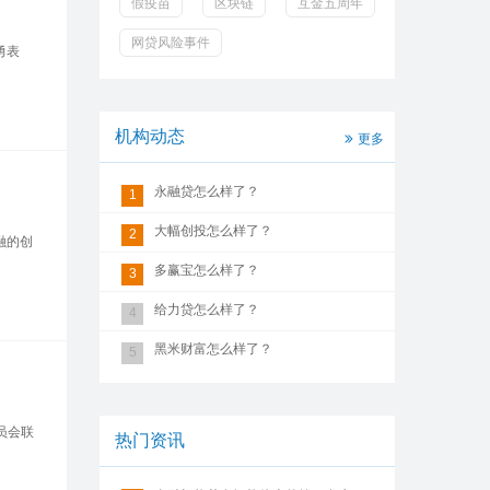
假疫苗
区块链
互金五周年
网贷风险事件
勇表
机构动态
更多
永融贷怎么样了？
1
大幅创投怎么样了？
2
融的创
多赢宝怎么样了？
3
给力贷怎么样了？
4
黑米财富怎么样了？
5
员会联
热门资讯