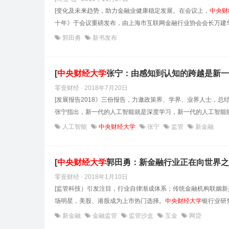
[变化及未来趋势，助力金融业健康稳定发展。在会议上，
中央财
十年》于会议重磅发布，由上海市互联网金融行业协会会长万建华
郭田勇
新书发布
[
中央财经大学
张宁：由感知到认知的跨越是新一
零壹财经 · 2018年7月20日
[发展报告2018》三份报告，力邀政策界、学界、业界人士，
张宁指出，新一代的人工智能就是深度学习，新一代的人工智能能
人工智能
中央财经大学
张宁
监管
新金融
[
中央财经大学
郭田勇：新金融行业正在向世界之
零壹财经 · 2018年1月10日
[监管科技）引发注目，行业自律渐成体系；传统金融机构联姻
场明星，美股、港股成为上市热门选择。
中央财经大学
银行业研
新金融
金融监管
监管沙盒
互金
网贷