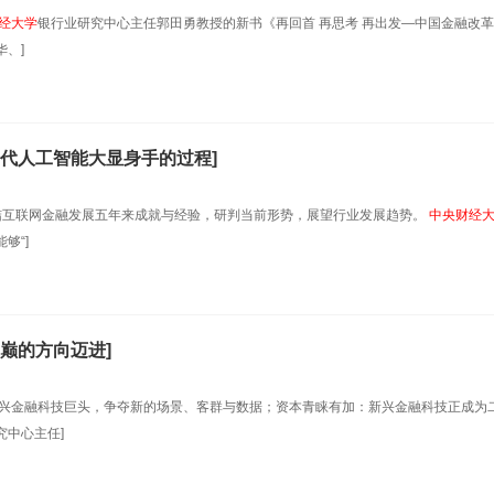
经大学
银行业研究中心主任郭田勇教授的新书《再回首 再思考 再出发—中国金融改
、]
代人工智能大显身手的过程]
总结互联网金融发展五年来成就与经验，研判当前形势，展望行业发展趋势。
中央财经
够“]
巅的方向迈进]
新兴金融科技巨头，争夺新的场景、客群与数据；资本青睐有加：新兴金融科技正成为
究中心主任]