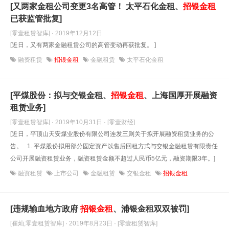
[又两家金租公司变更3名高管！ 太平石化金租、
招银金租
已获监管批复]
[零壹租赁智库] · 2019年12月12日
[近日，又有两家金融租赁公司的高管变动再获批复。 ]
融资租赁
招银金租
金融租赁
太平石化金租
[平煤股份：拟与交银金租、
招银金租
、上海国厚开展融资
租赁业务]
[零壹租赁智库] · 2019年10月31日
· [零壹财经]
[近日，平顶山天安煤业股份有限公司连发三则关于拟开展融资租赁业务的公
告。 1. 平煤股份拟用部分固定资产以售后回租方式与交银金融租赁有限责任
公司开展融资租赁业务，融资租赁金额不超过人民币5亿元，融资期限3年。]
融资租赁
上市公司
金融租赁
交银金租
招银金租
[违规输血地方政府
招银金租
、浦银金租双双被罚]
[崔灿,零壹租赁智库] · 2019年8月23日
· [零壹租赁智库]