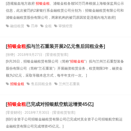
[违规输血地方政府
招银金租
、浦银金租各领50万罚单根据上海银保监局公示
信息，此次被罚的2家银行系金融租赁公司分别为：招银金融租赁有限公司和
浦银金融租赁股份有限公司，两家机构的被罚原因皆是违规向地方政府]
融信租赁
罚单
金租
审慎经营
[
招银金租
拟与兰石重装开展2亿元售后回租业务]
[张铮] · 2018年9月27日
· [零壹租赁智库]
[9月26日，招银金融租赁有限公司（简称“
招银金租
”）拟与兰州兰石重型装备
股份有限公司（简称“兰石重装”）开展融资租赁业务，租赁期限3年，融资金
额为2亿元，采取等额本息方式，每半年支付一次。 ]
招银金租
售后回租业务
兰州兰石重装
[
招银金租
已完成对招银航空航运增资45亿]
[零壹财经] · 2018年7月30日
· [零壹租赁智库]
[招行全资子公司招银金融租赁有限公司已完成对其全资子公司招银航空航运
金融租赁有限公司完成增资45亿元。]