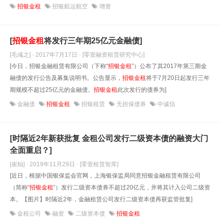
招银金租
招银航运航空
增资
[
招银金租
将发行三年期25亿元金融债]
[毛彧之] · 2017年7月17日
· [零壹融资租赁研究中心]
[今日，招银金融租赁有限公司（下称“
招银金租
”）公布了其2017年第三期金
融债的发行公告及募集说明书。公告显示，
招银金租
将于7月20日起发行三年
期规模不超过25亿元的金融债。
招银金租
此次发行的债券为]
金融债
招银金租
招银租赁
无担保债券
中诚信
[时隔近2年新获批复 金租公司发行二级资本债的融资大门
全面重启？]
[崔灿] · 2019年11月29日
· [零壹租赁智库]
[近日，根据中国银保监会官网，上海银保监局同意招银金融租赁有限公司
（简称“
招银金租
”）发行二级资本债券不超过20亿元，并将其计入公司二级资
本。【图片】时隔近2年，金融租赁公司发行二级资本债再获监管批复]
金租公司
融资
二级资本债
招银金租