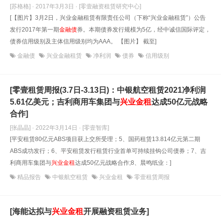
[苏格格] · 2017年3月3日
· [零壹融资租赁研究中心]
[【图片】3月2日，兴业金融租赁有限责任公司（下称“兴业金融租赁”）公告
发行2017年第一期
金融债
券。本期债券发行规模为5亿，经中诚信国际评定，
债券信用级别及主体信用级别均为AAA。 【图片】 截至]
金融债
兴业金融租赁
净利润
债券
信用级别
[零壹租赁周报(3.7日-3.13日)：中银航空租赁2021净利润
5.61亿美元；吉利商用车集团与
兴业金租
达成50亿元战略
合作]
[张晶晶] · 2022年3月14日
· [零壹智库]
[平安租赁80亿元ABS项目获上交所受理；5、国药租赁13.814亿元第二期
ABS成功发行；6、平安租赁发行租赁行业首单可持续挂钩公司债券；7、吉
利商用车集团与
兴业金租
达成50亿元战略合作;8、晨鸣纸业：]
精品报告
中银航空租赁
兴业金租
零壹租赁周报
[海能达拟与
兴业金租
开展融资租赁业务]