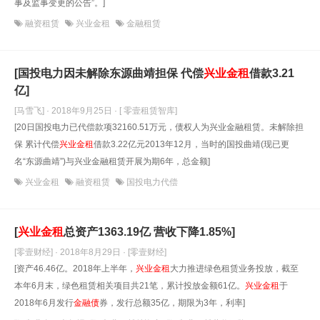
事及监事变更的公告”。]
融资租赁
兴业金租
金融租赁
[国投电力因未解除东源曲靖担保 代偿
兴业金租
借款3.21
亿]
[马雪飞] · 2018年9月25日
· [ 零壹租赁智库]
[20日国投电力已代偿款项32160.51万元，债权人为兴业金融租赁。未解除担
保 累计代偿
兴业金租
借款3.22亿元2013年12月，当时的国投曲靖(现已更
名“东源曲靖”)与兴业金融租赁开展为期6年，总金额]
兴业金租
融资租赁
国投电力代偿
[
兴业金租
总资产1363.19亿 营收下降1.85%]
[零壹财经] · 2018年8月29日
· [零壹财经]
[资产46.46亿。2018年上半年，
兴业金租
大力推进绿色租赁业务投放，截至
本年6月末，绿色租赁相关项目共21笔，累计投放金额61亿。
兴业金租
于
2018年6月发行
金融债
券，发行总额35亿，期限为3年，利率]