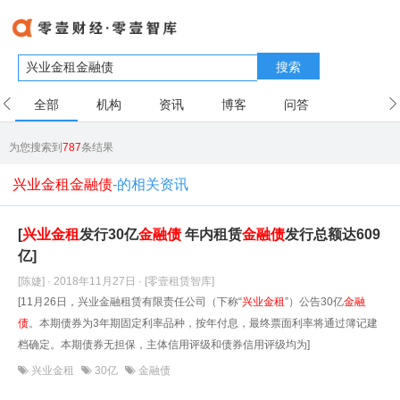
搜索
全部
机构
资讯
博客
问答
用户
为您搜索到
787
条结果
兴业金租金融债
-的相关资讯
[
兴业金租
发行30亿
金融债
年内租赁
金融债
发行总额达609
亿]
[陈婕] · 2018年11月27日
· [零壹租赁智库]
[11月26日，兴业金融租赁有限责任公司（下称“
兴业金租
”）公告30亿
金融
债
。本期债券为3年期固定利率品种，按年付息，最终票面利率将通过簿记建
档确定。本期债券无担保，主体信用评级和债券信用评级均为]
兴业金租
30亿
金融债