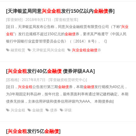
[天津银监局同意
兴业金租
发行150亿以内
金融债
券]
[零壹财经] · 2018年9月17日
· [零壹租赁智库]
[近日，天津银监局发布公告称，同意兴业金融租赁有限责任公司（下称“
兴业
金租
”）发行总规模不超过150亿元的
金融债
券，要求其严格遵守《中国人民
银行中国银行业监督管理委员会公告》（〔2014〕８号）、《]
融资租赁
天津银监局兴业金租
兴业金租金融债
券
[
兴业金租
发行40亿
金融债
债券评级AAA]
[苏格格] · 2017年8月7日
· [零壹融资租赁研究中心]
[近日，
兴业金租
公告发行第三期
金融债
券，本期
金融债
发行规模为40亿元，
为3年期固定利率品种，按年付息，最终票面利率将通过簿记建档确定。本期
债券无担保，主体信用评级和债券信用评级均为AAA。 本期债券由]
兴业金租
金融债
债券
评级
[
兴业金租
发行5亿
金融债
]