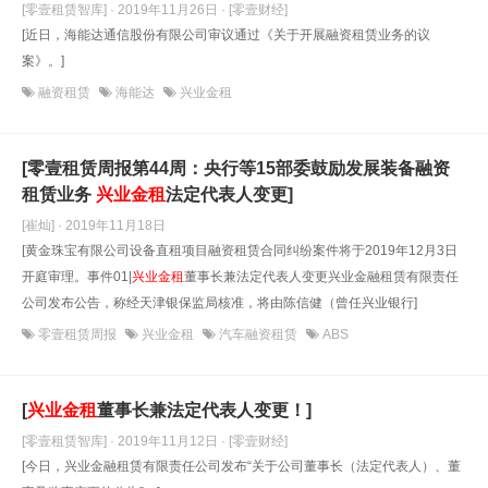
[零壹租赁智库] · 2019年11月26日
· [零壹财经]
[近日，海能达通信股份有限公司审议通过《关于开展融资租赁业务的议
案》。]
融资租赁
海能达
兴业金租
[零壹租赁周报第44周：央行等15部委鼓励发展装备融资
租赁业务
兴业金租
法定代表人变更]
[崔灿] · 2019年11月18日
[黄金珠宝有限公司设备直租项目融资租赁合同纠纷案件将于2019年12月3日
开庭审理。事件01|
兴业金租
董事长兼法定代表人变更兴业金融租赁有限责任
公司发布公告，称经天津银保监局核准，将由陈信健（曾任兴业银行]
零壹租赁周报
兴业金租
汽车融资租赁
ABS
[
兴业金租
董事长兼法定代表人变更！]
[零壹租赁智库] · 2019年11月12日
· [零壹财经]
[今日，兴业金融租赁有限责任公司发布“关于公司董事长（法定代表人）、董