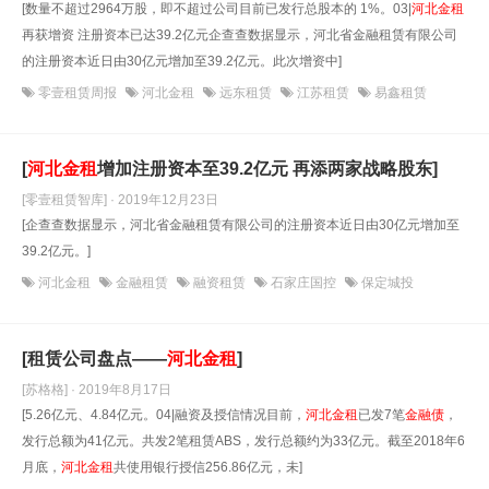
[数量不超过2964万股，即不超过公司目前已发行总股本的 1%。03|
河北金租
再获增资 注册资本已达39.2亿元企查查数据显示，河北省金融租赁有限公司
的注册资本近日由30亿元增加至39.2亿元。此次增资中]
零壹租赁周报
河北金租
远东租赁
江苏租赁
易鑫租赁
[
河北金租
增加注册资本至39.2亿元 再添两家战略股东]
[零壹租赁智库] · 2019年12月23日
[企查查数据显示，河北省金融租赁有限公司的注册资本近日由30亿元增加至
39.2亿元。]
河北金租
金融租赁
融资租赁
石家庄国控
保定城投
[租赁公司盘点——
河北金租
]
[苏格格] · 2019年8月17日
[5.26亿元、4.84亿元。04|融资及授信情况目前，
河北金租
已发7笔
金融债
，
发行总额为41亿元。共发2笔租赁ABS，发行总额约为33亿元。截至2018年6
月底，
河北金租
共使用银行授信256.86亿元，未]