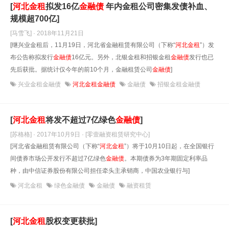
[
河北金租
拟发16亿
金融债
年内金租公司密集发债补血、
规模超700亿]
[马雪飞] · 2018年11月21日
[继兴业金租后，11月19日，河北省金融租赁有限公司（下称“
河北金租
”）发
布公告称拟发行
金融债
16亿元。另外，北银金租和招银金租
金融债
发行也已
先后获批。据统计仅今年的前10个月，金融租赁公司
金融债
]
兴业金租金融债
河北金租金融债
金融债
招银金租金融债
[
河北金租
将发不超过7亿绿色
金融债
]
[苏格格] · 2017年10月9日
· [零壹融资租赁研究中心]
[河北省金融租赁有限公司（下称“
河北金租
”）将于10月10日起，在全国银行
间债券市场公开发行不超过7亿绿色
金融债
。本期债券为3年期固定利率品
种，由中信证券股份有限公司担任牵头主承销商，中国农业银行与]
河北金租
绿色金融债
金融债
融资租赁
[
河北金租
股权变更获批]