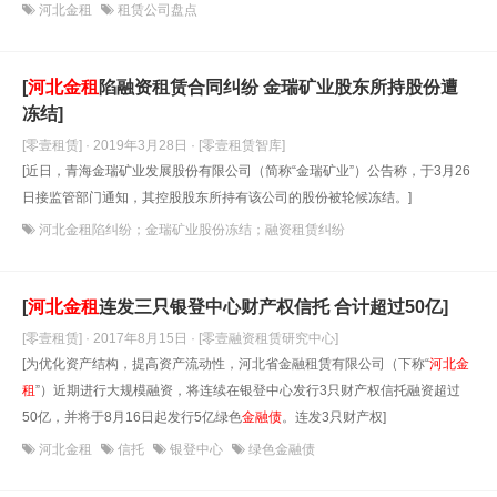
河北金租
租赁公司盘点
[
河北金租
陷融资租赁合同纠纷 金瑞矿业股东所持股份遭
冻结]
[零壹租赁] · 2019年3月28日
· [零壹租赁智库]
[近日，青海金瑞矿业发展股份有限公司（简称“金瑞矿业”）公告称，于3月26
日接监管部门通知，其控股股东所持有该公司的股份被轮候冻结。]
河北金租陷纠纷；金瑞矿业股份冻结；融资租赁纠纷
[
河北金租
连发三只银登中心财产权信托 合计超过50亿]
[零壹租赁] · 2017年8月15日
· [零壹融资租赁研究中心]
[为优化资产结构，提高资产流动性，河北省金融租赁有限公司（下称“
河北金
租
”）近期进行大规模融资，将连续在银登中心发行3只财产权信托融资超过
50亿，并将于8月16日起发行5亿绿色
金融债
。连发3只财产权]
河北金租
信托
银登中心
绿色金融债