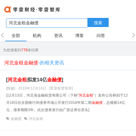
搜索
全部
机构
资讯
博客
问答
用户
为您搜索到
778
条结果
河北金租金融债
-的相关资讯
[
河北金租
拟发14亿
金融债
]
[陈婕] · 2018年12月14日
· [零壹租赁智库]
[12月13日，河北省金融租赁有限公司（下称“
河北金租
”）发布公告称拟于12
月18日在全国银行间债券市场公开发行2018年第二期
金融债
，总规模14亿
元，债券期限3年。此次债券发行由广发证券任牵头]
金融债
河北金租