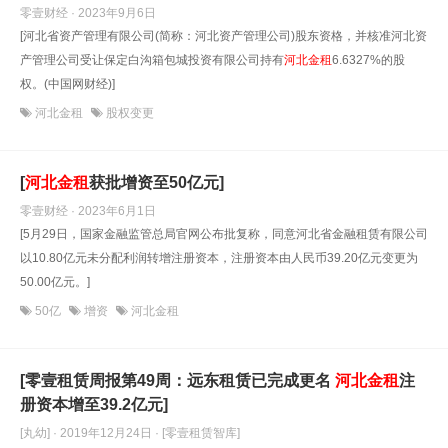
零壹财经 · 2023年9月6日
[河北省资产管理有限公司(简称：河北资产管理公司)股东资格，并核准河北资
产管理公司受让保定白沟箱包城投资有限公司持有
河北金租
6.6327%的股
权。(中国网财经)]
河北金租
股权变更
[
河北金租
获批增资至50亿元]
零壹财经 · 2023年6月1日
[5月29日，国家金融监管总局官网公布批复称，同意河北省金融租赁有限公司
以10.80亿元未分配利润转增注册资本，注册资本由人民币39.20亿元变更为
50.00亿元。]
50亿
增资
河北金租
[零壹租赁周报第49周：远东租赁已完成更名
河北金租
注
册资本增至39.2亿元]
[丸幼] · 2019年12月24日
· [零壹租赁智库]