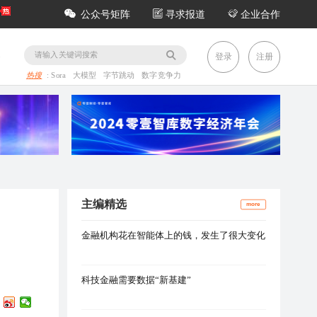
公众号矩阵
寻求报道
企业合作
务
登录
注册
热搜
:
Sora
大模型
字节跳动
数字竞争力
主编精选
more
金融机构花在智能体上的钱，发生了很大变化
科技金融需要数据“新基建”