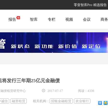
零壹智库Pro·精选报告
报告
智库
专栏
视频
会议
商
租将发行三年期25亿元金融债
零壹融资租赁研究中心
2017-07-17
阅读：4336
中诚信
融资租赁
相关机构：
招银金融租赁
农业银行