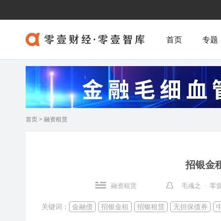
首页
专题
首页
>
融资租赁
招银金
融资租赁
毛彧之 · 
关键词：
金融债
招银金租
招银租赁
无担保债券