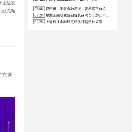
为上述发
02-06
郭田勇：零售金融发展，要发挥平台机构的作用
0亿元和
01-20
星图金融研究院副院长薛洪言：2023年消费信贷或迎来新起点
01-20
上海科技金融研究所执行副所长孟添：开放银行与嵌入式金融为数字普惠金融带来更大发展空间
”的新