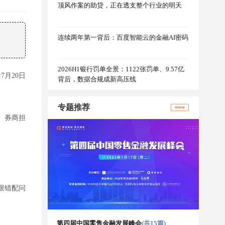
顶风作案的助贷，正在透支整个行业的明天
连续两年第一背后：百度智能云的金融AI密码
2026H1银行罚单全景：1122张罚单、9.57亿
月20日
背后，数据合规成新高压线
专题推荐
more
、券商担
限错配问
第四届中国零售金融发展峰会
(共15篇)