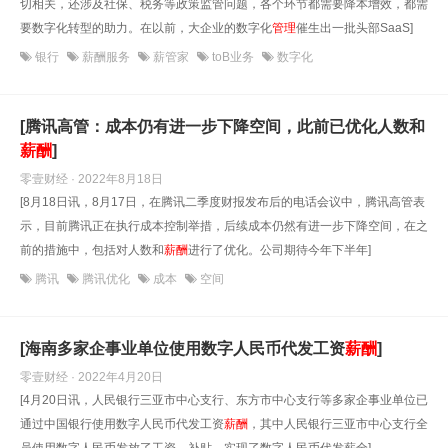
切相关，还涉及社保、税务等政策监管问题，各个环节都需要降本增效，都需
要数字化转型的助力。在以前，大企业的数字化
管理
催生出一批头部SaaS]
银行
薪酬服务
薪管家
toB业务
数字化
[腾讯高管：成本仍有进一步下降空间，此前已优化人数和
薪酬
]
零壹财经 · 2022年8月18日
[8月18日讯，8月17日，在腾讯二季度财报发布后的电话会议中，腾讯高管表
示，目前腾讯正在执行成本控制举措，后续成本仍然有进一步下降空间，在之
前的措施中，包括对人数和
薪酬
进行了优化。公司期待今年下半年]
腾讯
腾讯优化
成本
空间
[海南多家企事业单位使用数字人民币代发工资
薪酬
]
零壹财经 · 2022年4月20日
[4月20日讯，人民银行三亚市中心支行、东方市中心支行等多家企事业单位已
通过中国银行使用数字人民币代发工资
薪酬
，其中人民银行三亚市中心支行全
员使用数字人民币发放了工资、补贴，实现了数字人民币代发薪全]