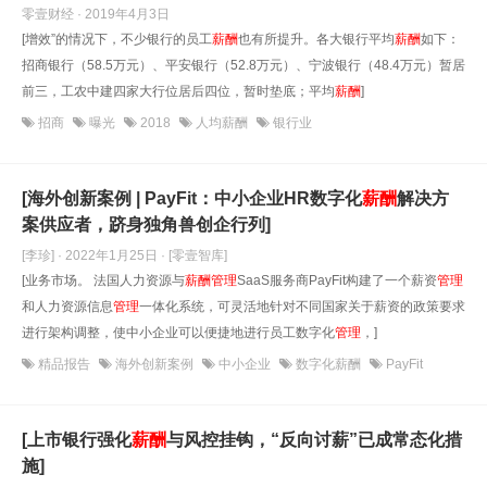
零壹财经 · 2019年4月3日
[增效”的情况下，不少银行的员工
薪酬
也有所提升。各大银行平均
薪酬
如下：
招商银行（58.5万元）、平安银行（52.8万元）、宁波银行（48.4万元）暂居
前三，工农中建四家大行位居后四位，暂时垫底；平均
薪酬
]
招商
曝光
2018
人均薪酬
银行业
[海外创新案例 | PayFit：中小企业HR数字化
薪酬
解决方
案供应者，跻身独角兽创企行列]
[李珍] · 2022年1月25日
· [零壹智库]
[业务市场。 法国人力资源与
薪酬
管理
SaaS服务商PayFit构建了一个薪资
管理
和人力资源信息
管理
一体化系统，可灵活地针对不同国家关于薪资的政策要求
进行架构调整，使中小企业可以便捷地进行员工数字化
管理
，]
精品报告
海外创新案例
中小企业
数字化薪酬
PayFit
[上市银行强化
薪酬
与风控挂钩，“反向讨薪”已成常态化措
施]