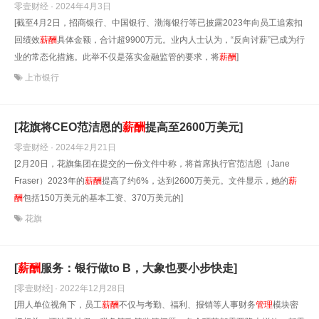
零壹财经 · 2024年4月3日
[截至4月2日，招商银行、中国银行、渤海银行等已披露2023年向员工追索扣
回绩效
薪酬
具体金额，合计超9900万元。业内人士认为，“反向讨薪”已成为行
业的常态化措施。此举不仅是落实金融监管的要求，将
薪酬
]
上市银行
[花旗将CEO范洁恩的
薪酬
提高至2600万美元]
零壹财经 · 2024年2月21日
[2月20日，花旗集团在提交的一份文件中称，将首席执行官范洁恩（Jane
Fraser）2023年的
薪酬
提高了约6%，达到2600万美元。文件显示，她的
薪
酬
包括150万美元的基本工资、370万美元的]
花旗
[
薪酬
服务：银行做to B，大象也要小步快走]
[零壹财经] · 2022年12月28日
[用人单位视角下，员工
薪酬
不仅与考勤、福利、报销等人事财务
管理
模块密