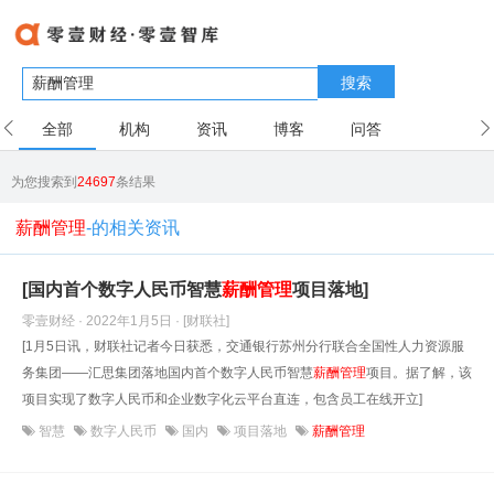
搜索
全部
机构
资讯
博客
问答
用户
为您搜索到
24697
条结果
薪酬管理
-的相关资讯
[国内首个数字人民币智慧
薪酬
管理
项目落地]
零壹财经 · 2022年1月5日
· [财联社]
[1月5日讯，财联社记者今日获悉，交通银行苏州分行联合全国性人力资源服
务集团——汇思集团落地国内首个数字人民币智慧
薪酬
管理
项目。据了解，该
项目实现了数字人民币和企业数字化云平台直连，包含员工在线开立]
智慧
数字人民币
国内
项目落地
薪酬管理