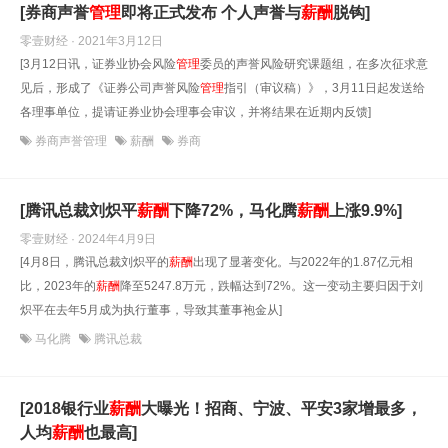
[券商声誉
管理
即将正式发布 个人声誉与
薪酬
脱钩]
零壹财经 · 2021年3月12日
[3月12日讯，证券业协会风险
管理
委员的声誉风险研究课题组，在多次征求意
见后，形成了《证券公司声誉风险
管理
指引（审议稿）》，3月11日起发送给
各理事单位，提请证券业协会理事会审议，并将结果在近期内反馈]
券商声誉管理
薪酬
券商
[腾讯总裁刘炽平
薪酬
下降72%，马化腾
薪酬
上涨9.9%]
零壹财经 · 2024年4月9日
[4月8日，腾讯总裁刘炽平的
薪酬
出现了显著变化。与2022年的1.87亿元相
比，2023年的
薪酬
降至5247.8万元，跌幅达到72%。这一变动主要归因于刘
炽平在去年5月成为执行董事，导致其董事袍金从]
马化腾
腾讯总裁
[2018银行业
薪酬
大曝光！招商、宁波、平安3家增最多，
人均
薪酬
也最高]