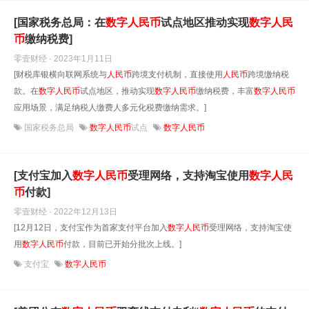
[国家税务总局：在
数字
人民币
试点地区推动实现
数字
人民
币
缴纳税费]
零壹财经 · 2023年1月11日
[财税库银横向联网系统与
人民币
跨境支付机制，直接使用
人民币
跨境缴纳税
款。在
数字
人民币
试点地区，推动实现
数字
人民币
缴纳税费，丰富
数字
人民币
应用场景，满足纳税人缴费人多元化税费缴纳需求。]
国家税务总局
数字人民币
试点
数字人民币
[支付宝加入
数字
人民币
受理网络，支持淘宝使用
数字
人民
币
付款]
零壹财经 · 2022年12月13日
[12月12日，支付宝作为首家支付平台加入
数字
人民币
受理网络，支持淘宝使
用
数字
人民币
付款，目前已开始分批次上线。]
支付宝
数字人民币