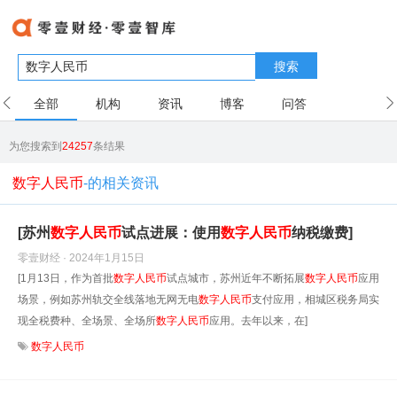
搜索
全部
机构
资讯
博客
问答
用户
为您搜索到
24257
条结果
数字人民币
-的相关资讯
[苏州
数字
人民币
试点进展：使用
数字
人民币
纳税缴费]
零壹财经 · 2024年1月15日
[1月13日，作为首批
数字
人民币
试点城市，苏州近年不断拓展
数字
人民币
应用
场景，例如苏州轨交全线落地无网无电
数字
人民币
支付应用，相城区税务局实
现全税费种、全场景、全场所
数字
人民币
应用。去年以来，在]
数字人民币