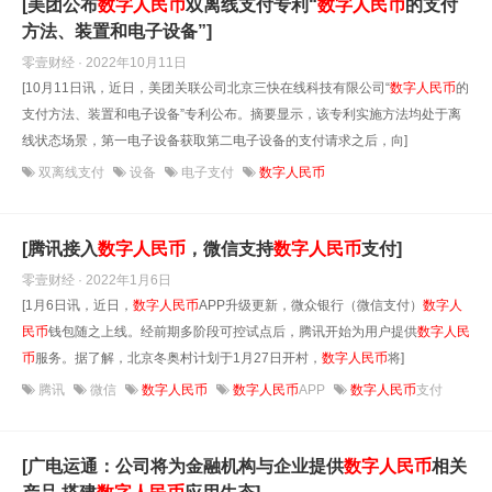
[美团公布
数字
人民币
双离线支付专利“
数字
人民币
的支付
方法、装置和电子设备”]
零壹财经 · 2022年10月11日
[10月11日讯，近日，美团关联公司北京三快在线科技有限公司“
数字
人民币
的
支付方法、装置和电子设备”专利公布。摘要显示，该专利实施方法均处于离
线状态场景，第一电子设备获取第二电子设备的支付请求之后，向]
双离线支付
设备
电子支付
数字人民币
[腾讯接入
数字
人民币
，微信支持
数字
人民币
支付]
零壹财经 · 2022年1月6日
[1月6日讯，近日，
数字
人民币
APP升级更新，微众银行（微信支付）
数字
人
民币
钱包随之上线。经前期多阶段可控试点后，腾讯开始为用户提供
数字
人民
币
服务。据了解，北京冬奥村计划于1月27日开村，
数字
人民币
将]
腾讯
微信
数字人民币
数字人民币
APP
数字人民币
支付
[广电运通：公司将为金融机构与企业提供
数字
人民币
相关