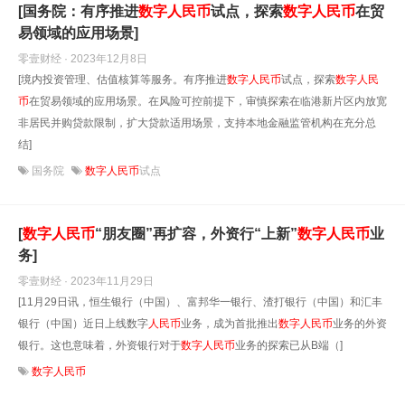
[国务院：有序推进
数字
人民币
试点，探索
数字
人民币
在贸
易领域的应用场景]
零壹财经 · 2023年12月8日
[境内投资管理、估值核算等服务。有序推进
数字
人民币
试点，探索
数字
人民
币
在贸易领域的应用场景。在风险可控前提下，审慎探索在临港新片区内放宽
非居民并购贷款限制，扩大贷款适用场景，支持本地金融监管机构在充分总
结]
国务院
数字人民币
试点
[
数字
人民币
“朋友圈”再扩容，外资行“上新”
数字
人民币
业
务]
零壹财经 · 2023年11月29日
[11月29日讯，恒生银行（中国）、富邦华一银行、渣打银行（中国）和汇丰
银行（中国）近日上线数字
人民币
业务，成为首批推出
数字
人民币
业务的外资
银行。这也意味着，外资银行对于
数字
人民币
业务的探索已从B端（]
数字人民币