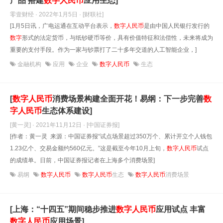
产品 搭建
数字
人民币
应用生态]
零壹财经 · 2022年1月5日
· [财联社]
[1月5日讯，广电运通在互动平台表示，
数字
人民币
是由中国人民银行发行的
数字
形式的法定货币，与纸钞硬币等价，具有价值特征和法偿性，未来将成为
重要的支付手段。作为一家与钞票打了二十多年交道的人工智能企业，]
金融机构
应用
企业
数字人民币
生态
[
数字
人民币
消费场景构建全面开花！易纲：下一步完善
数
字
人民币
生态体系建设]
[黄一灵] · 2021年11月12日
· [中国证券报]
[作者：黄一灵 来源：中国证券报“试点场景超过350万个、累计开立个人钱包
1.23亿个、交易金额约560亿元。”这是截至今年10月上旬，
数字
人民币
试点
的成绩单。日前，中国证券报记者在上海多个消费场景]
易纲
数字人民币
数字人民币
生态
数字人民币
消费场景
[上海：“十四五”期间稳步推进
数字
人民币
应用试点 丰富
数字
人民币
应用场景]