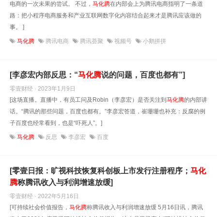
电商的一次未果的尝试。 不过，
马化腾
在内部会上为腾讯电商指明了一条道
路：把小程序电商服务和产业互联网数字化内容结合起来才是腾讯应该做的
事。 ]
马化腾
腾讯电商
腾讯荟聚
视频号
小鹅拼拼
[李彦宏内部反思：“
马化腾
说的问题，百度也都有”]
零壹财经 · 2023年1月9日
[这场直播。直播中，有员工问及Robin（李彦宏）是否关注到
马化腾
的内部讲
话。“腾讯的那些问题，百度也都有。”李彦宏答道，崔珊珊也补充：反腐的例
子百度也经常看到，也是“吓死人”。]
马化腾
反思
李彦宏
百度
[零壹日报：旷视科技恢复科创板上市发行注册程序；
马化
腾
称腾讯收入与利润增速放缓]
零壹财经 · 2022年5月16日
[可持续社会价值报告，
马化腾
称腾讯收入与利润增速放缓 5月16日讯，腾讯