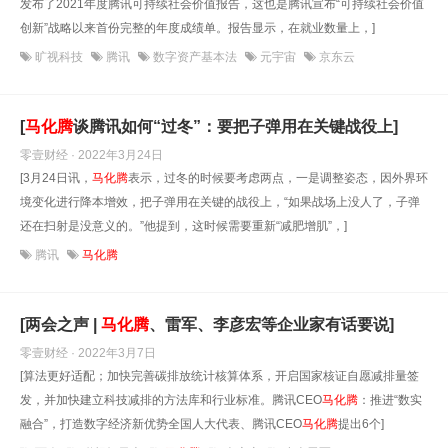
发布了2021年度腾讯可持续社会价值报告，这也是腾讯宣布“可持续社会价值
创新”战略以来首份完整的年度成绩单。报告显示，在就业数量上，]
旷视科技
腾讯
数字资产基本法
元宇宙
京东云
[
马化腾
谈腾讯如何“过冬”：要把子弹用在关键战役上]
零壹财经 · 2022年3月24日
[3月24日讯，
马化腾
表示，过冬的时候要考虑两点，一是调整姿态，因外界环
境变化进行降本增效，把子弹用在关键的战役上，“如果战场上没人了，子弹
还在扫射是没意义的。”他提到，这时候需要重新“减肥增肌”，]
腾讯
马化腾
[两会之声 |
马化腾
、雷军、李彦宏等企业家有话要说]
零壹财经 · 2022年3月7日
[算法更好适配；加快完善碳排放统计核算体系，开启国家核证自愿减排量签
发，并加快建立科技减排的方法库和行业标准。腾讯CEO
马化腾
：推进“数实
融合”，打造数字经济新优势全国人大代表、腾讯CEO
马化腾
提出6个]