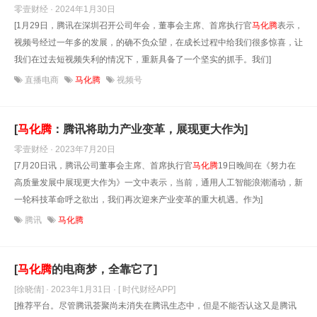
零壹财经 · 2024年1月30日
[1月29日，腾讯在深圳召开公司年会，董事会主席、首席执行官
马化腾
表示，
视频号经过一年多的发展，的确不负众望，在成长过程中给我们很多惊喜，让
我们在过去短视频失利的情况下，重新具备了一个坚实的抓手。我们]
直播电商
马化腾
视频号
[
马化腾
：腾讯将助力产业变革，展现更大作为]
零壹财经 · 2023年7月20日
[7月20日讯，腾讯公司董事会主席、首席执行官
马化腾
19日晚间在《努力在
高质量发展中展现更大作为》一文中表示，当前，通用人工智能浪潮涌动，新
一轮科技革命呼之欲出，我们再次迎来产业变革的重大机遇。作为]
腾讯
马化腾
[
马化腾
的电商梦，全靠它了]
[徐晓倩] · 2023年1月31日
· [ 时代财经APP]
[推荐平台。尽管腾讯荟聚尚未消失在腾讯生态中，但是不能否认这又是腾讯