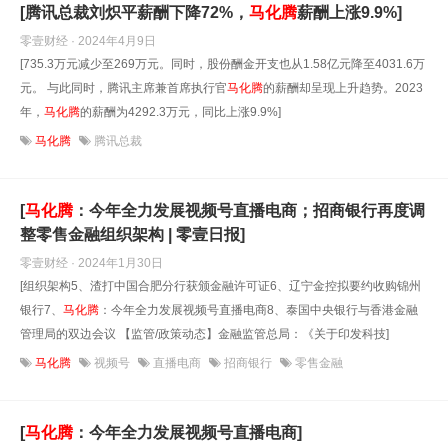
[腾讯总裁刘炽平薪酬下降72%，
马化腾
薪酬上涨9.9%]
零壹财经 · 2024年4月9日
[735.3万元减少至269万元。同时，股份酬金开支也从1.58亿元降至4031.6万
元。 与此同时，腾讯主席兼首席执行官
马化腾
的薪酬却呈现上升趋势。2023
年，
马化腾
的薪酬为4292.3万元，同比上涨9.9%]
马化腾
腾讯总裁
[
马化腾
：今年全力发展视频号直播电商；招商银行再度调
整零售金融组织架构 | 零壹日报]
零壹财经 · 2024年1月30日
[组织架构5、渣打中国合肥分行获颁金融许可证6、辽宁金控拟要约收购锦州
银行7、
马化腾
：今年全力发展视频号直播电商8、泰国中央银行与香港金融
管理局的双边会议 【监管/政策动态】金融监管总局：《关于印发科技]
马化腾
视频号
直播电商
招商银行
零售金融
[
马化腾
：今年全力发展视频号直播电商]