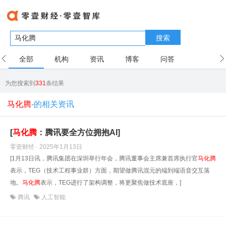
搜索
全部
机构
资讯
博客
问答
用户
为您搜索到
331
条结果
马化腾
-的相关资讯
[
马化腾
：腾讯要全方位拥抱AI]
零壹财经 · 2025年1月13日
[1月13日讯，腾讯集团在深圳举行年会，腾讯董事会主席兼首席执行官
马化腾
表示，TEG（技术工程事业群）方面，期望做腾讯混元的端到端语音交互落
地。
马化腾
表示，TEG进行了架构调整，将更聚焦做技术底座，]
腾讯
人工智能