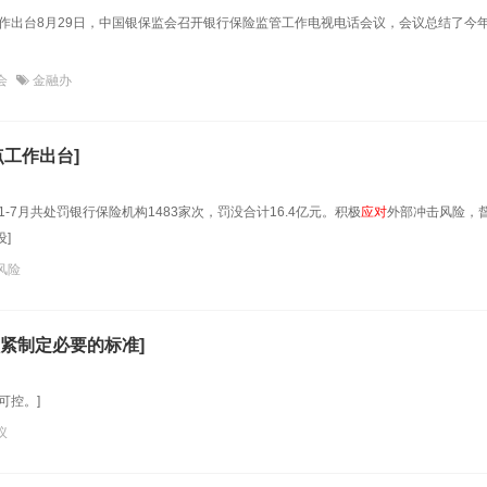
作出台8月29日，中国银保监会召开银行保险监管工作电视电话会议，会议总结了今
会
金融办
点工作出台]
7月共处罚银行保险机构1483家次，罚没合计16.4亿元。积极
应对
外部冲击风险，
]
风险
紧制定必要的标准]
可控。]
议