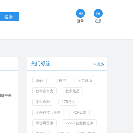
搜索
登录
注册
热门标签
更多
Sora
大模型
字节跳动
数字竞争力
数字藏品
明确中央
零售金融
175号文
金融科技兵器谱
P2P爆雷
网贷爆雷潮
P2P平台数据监测