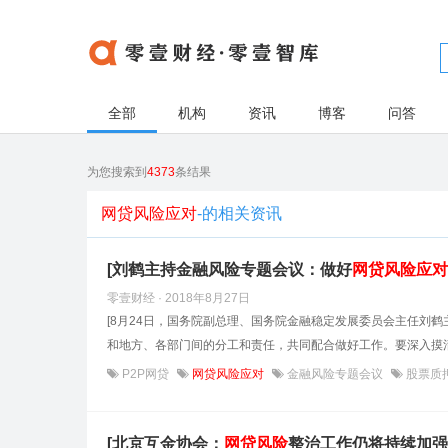
全部
机构
资讯
博客
问答
为您搜索到
4373
条结果
网贷风险应对
-的相关资讯
[刘鹤主持金融风险专题会议：做好
网贷风险
应对
零壹财经 · 2018年8月27日
[8月24日，国务院副总理、国务院金融稳定发展委员会主任刘
和地方、各部门间的分工和责任，共同配合做好工作。要深入摸清
P2P网贷
网贷风险应对
金融风险专题会议
股票质
[北京互金协会：
网贷风险
整治工作仍将持续加强