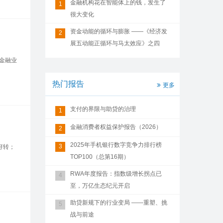
金融机构花在智能体上的钱，发生了
1
很大变化
资金动能的循环与膨胀 ——《经济发
2
展五动能正循环与马太效应》之四
金融业
热门报告
更多
支付的界限与助贷的治理
1
金融消费者权益保护报告（2026）
2
2025年手机银行数字竞争力排行榜
3
好转；
TOP100（总第16期）
RWA年度报告：指数级增长拐点已
4
至，万亿生态纪元开启
助贷新规下的行业变局 ——重塑、挑
5
战与前途