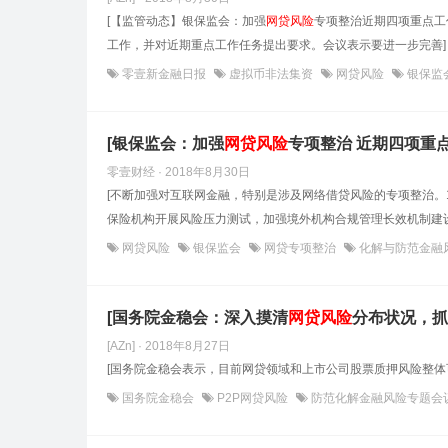
[【监管动态】银保监会：加强
网贷风险
专项整治近期四项重点工
工作，并对近期重点工作任务提出要求。会议表示要进一步完善]
零壹新金融日报
虚拟币非法集资
网贷风险
银保监
[银保监会：加强
网贷风险
专项整治 近期四项重
零壹财经 · 2018年8月30日
[不断加强对互联网金融，特别是涉及网络借贷风险的专项整治。1-
保险机构开展风险压力测试，加强境外机构合规管理长效机制建设
网贷风险
银保监会
网贷专项整治
化解与防范金融
[国务院金稳会：深入摸清
网贷风险
分布状况，抓
[AZn] · 2018年8月27日
[国务院金稳会表示，目前网贷领域和上市公司股票质押风险整体
国务院金稳会
P2P网贷风险
防范化解金融风险专题会