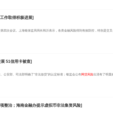
工作取得积极进展]
大会第四次会议。上海银保监局局长韩沂表示，各类金融风险得到有效防控，特别是交叉
展 51信用卡被查]
检、公安部、司法部明确了“非法放贷”的认定标准；银监会公布
网贷风险
出清有了明显
项整治；海南金融办提示虚拟币非法集资风险]