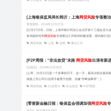
非法集资
网贷风险处置
网贷风险出清
[上海银保监局局长韩沂：上海
网贷风险
专项整治
零壹财经 · 2019年12月27日
[12月27日讯，日前，上海市银行同业公会召开第十三届会员
务风险防控和
网贷风险
专项整治工作取得积极进展，辖内银行业]
网贷风险
上海
进展
整治工作
[P2P周报：“非法放贷”末路
网贷风险
出清有新进
[沈拙言] · 2019年10月30日
[上周，10月21日是一个多事的日子。这一天，最高法联合最高
港股上市公司51信用卡被警方包围，涉嫌“寻衅滋事罪”；]
网贷风险
51信用卡
非法放贷
P2P周报
[零壹新金融日报：银保监会强调加强
网贷风险
专
[AZn] · 2018年8月30日