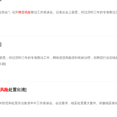
金协会”）召开
网贷风险
整治工作座谈会。记者从会上获悉，经过历时三年的专项整治
]
获悉，经过历时三年的专项整治工作，网络借贷风险得到有效治理，但网贷行业后续
期]
风险
处置出清]
020年防范和处置非法集资年中工作座谈会。会议要求，稳妥处置重大案件。积极稳妥推