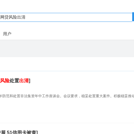
用户
风险
处置
出清
]
020年防范和处置非法集资年中工作座谈会。会议要求，稳妥处置重大案件。积极稳妥推
展 51信用卡被查]