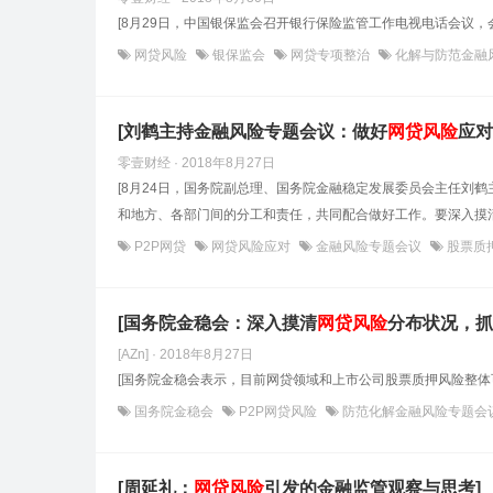
[8月29日，中国银保监会召开银行保险监管工作电视电话会议
网贷风险
银保监会
网贷专项整治
化解与防范金融
[刘鹤主持金融风险专题会议：做好
网贷风险
应对
零壹财经 · 2018年8月27日
[8月24日，国务院副总理、国务院金融稳定发展委员会主任刘
和地方、各部门间的分工和责任，共同配合做好工作。要深入摸清
P2P网贷
网贷风险应对
金融风险专题会议
股票质
[国务院金稳会：深入摸清
网贷风险
分布状况，抓
[AZn] · 2018年8月27日
[国务院金稳会表示，目前网贷领域和上市公司股票质押风险整体
国务院金稳会
P2P网贷风险
防范化解金融风险专题会
[周延礼：
网贷风险
引发的金融监管观察与思考]