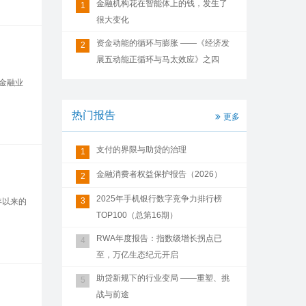
金融机构花在智能体上的钱，发生了
1
很大变化
资金动能的循环与膨胀 ——《经济发
2
展五动能正循环与马太效应》之四
金融业
热门报告
更多
支付的界限与助贷的治理
1
金融消费者权益保护报告（2026）
2
2025年手机银行数字竞争力排行榜
3
年以来的
TOP100（总第16期）
RWA年度报告：指数级增长拐点已
4
至，万亿生态纪元开启
助贷新规下的行业变局 ——重塑、挑
5
战与前途