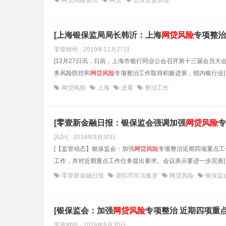
网贷风险整治
网贷
北京互金协会
[上海银保监局局长韩沂：上海
网贷风险
专项整治
零壹财经 · 2019年12月27日
[12月27日讯，日前，上海市银行同业公会召开第十三届会员
务风险防控和
网贷风险
专项整治工作取得积极进展，辖内银行业]
网贷风险
上海
进展
整治工作
[零壹新金融日报：银保监会强调加强
网贷风险
专
[AZn] · 2018年8月30日
[【监管动态】银保监会：加强
网贷风险
专项整治近期四项重点工
工作，并对近期重点工作任务提出要求。会议表示要进一步完善]
零壹新金融日报
虚拟币非法集资
网贷风险
银保监
[银保监会：加强
网贷风险
专项整治 近期四项重
零壹财经 · 2018年8月30日