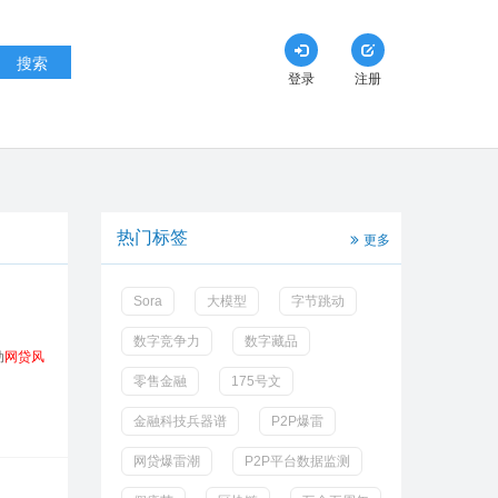
搜索
登录
注册
热门标签
更多
Sora
大模型
字节跳动
数字竞争力
数字藏品
动
网贷风
零售金融
175号文
金融科技兵器谱
P2P爆雷
网贷爆雷潮
P2P平台数据监测