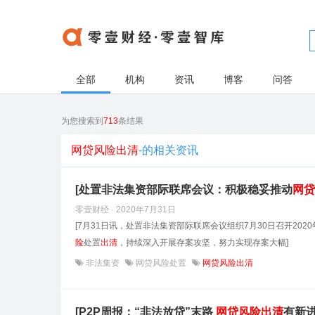
全部
机构
资讯
博客
问答
为您搜索到
713
条结果
网贷风险出清
-的相关资讯
[处置非法集资部际联席会议：积极稳妥推动
网贷
零壹财经 · 2020年7月31日
[7月31日讯，处置非法集资部际联席会议组织7月30日召开2
险
处置
出清
，持续深入开展存案攻坚，努力实现存案大幅]
非法集资
网贷风险处置
网贷风险出清
[P2P周报：“非法放贷”末路
网贷风险
出清
有新进