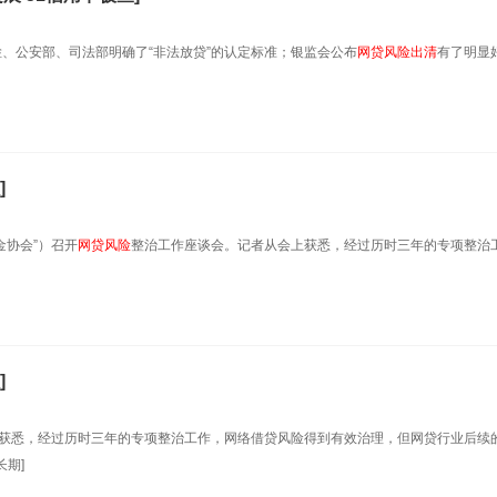
检、公安部、司法部明确了“非法放贷”的认定标准；银监会公布
网贷风险
出清
有了明显
]
金协会”）召开
网贷风险
整治工作座谈会。记者从会上获悉，经过历时三年的专项整治
]
获悉，经过历时三年的专项整治工作，网络借贷风险得到有效治理，但网贷行业后续
期]